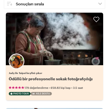
Judy ile Taipei keyfini çıkar
Ödüllü bir profesyonelle sokak fotoğrafçılığı
•
•
179 değerlendirme
€58.82
kişi başı
3.5 saat
PHOTO TOUR
AILE DOSTU