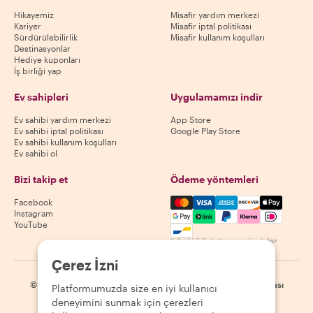
Hikayemiz
Misafir yardım merkezi
Kariyer
Misafir iptal politikası
Sürdürülebilirlik
Misafir kullanım koşulları
Destinasyonlar
Hediye kuponları
İş birliği yap
Ev sahipleri
Uygulamamızı indir
Ev sahibi yardım merkezi
App Store
Ev sahibi iptal politikası
Google Play Store
Ev sahibi kullanım koşulları
Ev sahibi ol
Bizi takip et
Ödeme yöntemleri
Mastercard, Visa, Amex, Di
Facebook
Instagram
YouTube
Kullanılabilirlik destinasyona göre değişir
Çerez İzni
©
2026
Withlocals.com
|
Gizlilik Politikası
|
Çerezler
|
Site haritası
Platformumuzda size en iyi kullanıcı
deneyimini sunmak için çerezleri