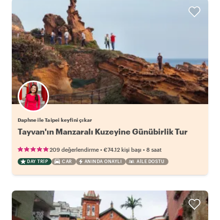
Daphne ile Taipei keyfini çıkar
Tayvan'ın Manzaralı Kuzeyine Günübirlik Tur
•
•
209 değerlendirme
€74.12
kişi başı
8 saat
DAY TRIP
CAR
ANINDA ONAYLI
AILE DOSTU