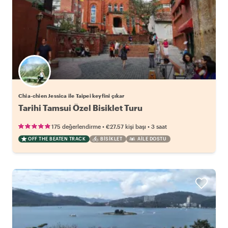
Chia-chien Jessica ile Taipei keyfini çıkar
Tarihi Tamsui Özel Bisiklet Turu
•
•
175 değerlendirme
€27.57
kişi başı
3 saat
OFF THE BEATEN TRACK
BISIKLET
AILE DOSTU