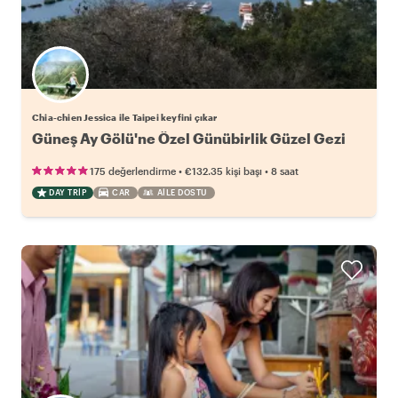
Chia-chien Jessica ile Taipei keyfini çıkar
Güneş Ay Gölü'ne Özel Günübirlik Güzel Gezi
•
•
175 değerlendirme
€132.35
kişi başı
8 saat
DAY TRIP
CAR
AILE DOSTU