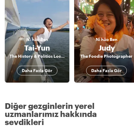
Nǐ hǎo
Ben
Nǐ hǎo
Ben
Tai-Yun
Judy
The History & Politics Local Insider (English and French speaker)
The Foodie Photographer
Daha Fazla Gör
Daha Fazla Gör
Diğer gezginlerin yerel
uzmanlarımız hakkında
sevdikleri