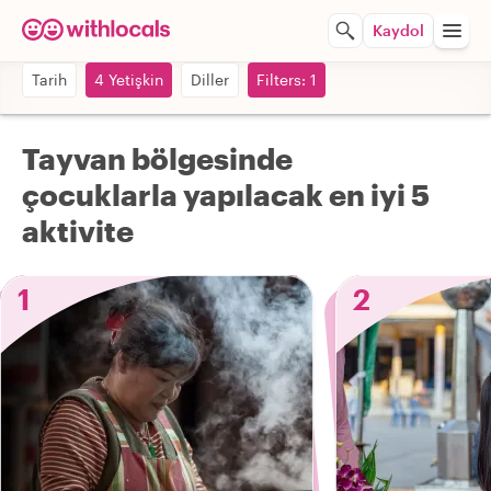
Kaydol
Tarih
4 Yetişkin
Diller
Filters: 1
Tayvan bölgesinde
çocuklarla yapılacak en iyi 5
aktivite
1
2