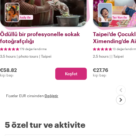
Judy ile
Tai-Yun ile
Ödüllü bir profesyonelle sokak
Taipei'de Çocukl
fotoğrafçılığı
Ximending'de Ai
179 değerlendirme
13 değerlendir
3.5 hours
|
photo tours
|
Taipei
2.5 hours
|
|
Taipei
€58.82
€27.76
Keşfet
kişi başı
kişi başı
Fiyatlar EUR cinsinden
·
Değiştir
5 özel tur ve aktivite