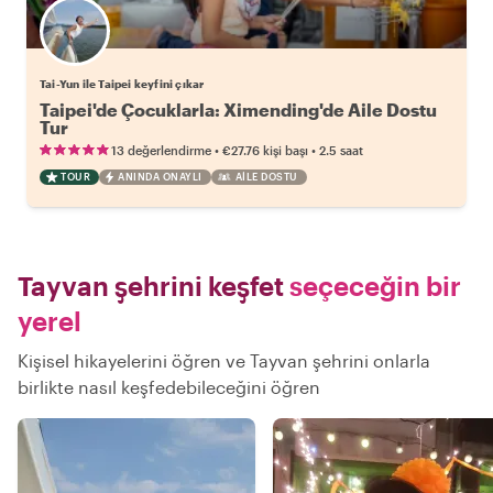
Tai-Yun ile Taipei keyfini çıkar
Taipei'de Çocuklarla: Ximending'de Aile Dostu
Tur
•
•
13 değerlendirme
€27.76
kişi başı
2.5 saat
TOUR
ANINDA ONAYLI
AILE DOSTU
Tayvan şehrini keşfet
seçeceğin bir
yerel
Kişisel hikayelerini öğren ve Tayvan şehrini onlarla
birlikte nasıl keşfedebileceğini öğren