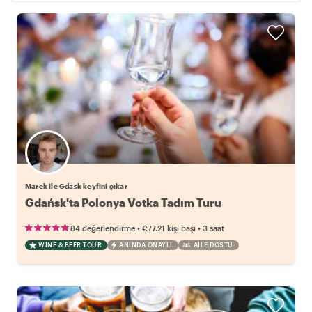
Marek ile Gdask keyfini çıkar
Gdańsk'ta Polonya Votka Tadım Turu
•
•
84 değerlendirme
€77.21
kişi başı
3 saat
WINE & BEER TOUR
ANINDA ONAYLI
AILE DOSTU