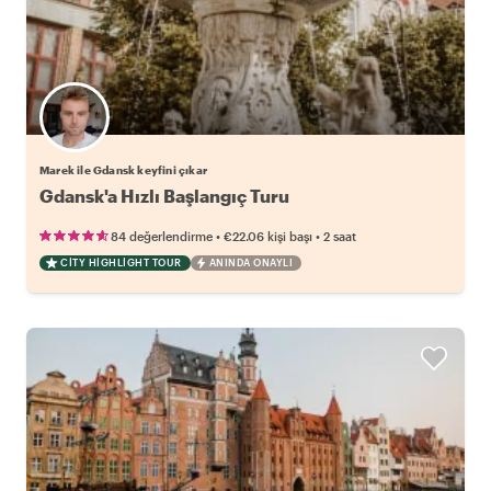
Marek ile Gdansk keyfini çıkar
Gdansk'a Hızlı Başlangıç Turu
•
•
84 değerlendirme
€22.06
kişi başı
2 saat
CITY HIGHLIGHT TOUR
ANINDA ONAYLI