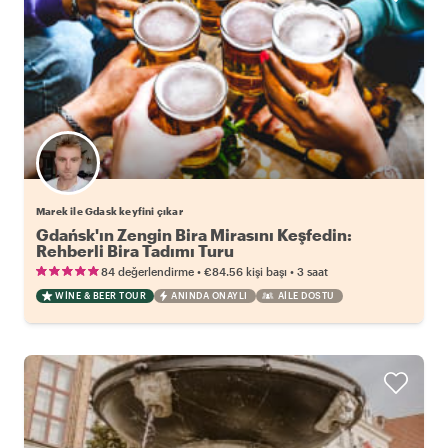
Marek ile Gdask keyfini çıkar
Gdańsk'ın Zengin Bira Mirasını Keşfedin:
Rehberli Bira Tadımı Turu
•
•
84 değerlendirme
€84.56
kişi başı
3 saat
WINE & BEER TOUR
ANINDA ONAYLI
AILE DOSTU