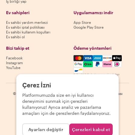
İş birliği yap
Ev sahipleri
Uygulamamızı indir
Ev sahibi yardım merkezi
App Store
Ev sahibi iptal politikası
Google Play Store
Ev sahibi kullanım koşulları
Ev sahibi ol
Bizi takip et
Ödeme yöntemleri
Mastercard, Visa, Amex, Di
Facebook
Instagram
YouTube
Kullanılabilirlik destinasyona göre değişir
Çerez İzni
©
2026
Withlocals.com
|
Gizlilik Politikası
|
Çerezler
|
Site haritası
Platformumuzda size en iyi kullanıcı
deneyimini sunmak için çerezleri
kullanıyoruz! Ayrıca analiz ve pazarlama
amaçları için de çerezlerden faydalanıyoruz.
Ayarları değiştir
Çerezleri kabul et