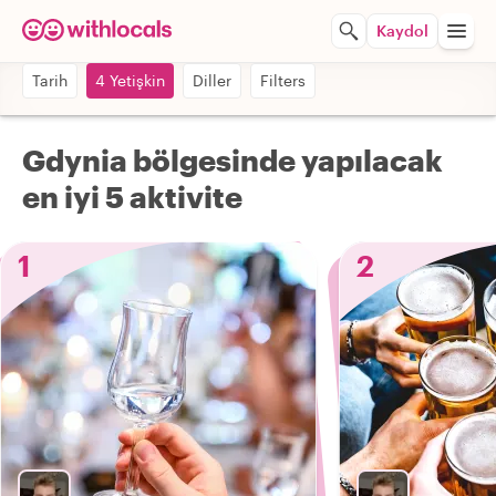
Kaydol
Tarih
4 Yetişkin
Diller
Filters
Gdynia bölgesinde yapılacak
en iyi 5 aktivite
1
2