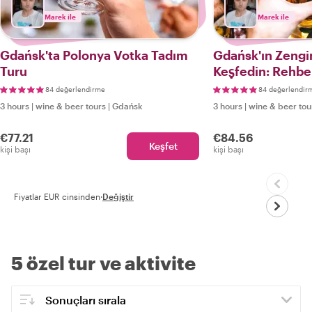
Marek ile
Marek ile
Gdańsk'ta Polonya Votka Tadım
Gdańsk'ın Zengin
Turu
Keşfedin: Rehber
Turu
84 değerlendirme
84 değerlendir
3 hours
|
wine & beer tours
|
Gdańsk
3 hours
|
wine & beer tou
€77.21
€84.56
Keşfet
kişi başı
kişi başı
Fiyatlar EUR cinsinden
·
Değiştir
5 özel tur ve aktivite