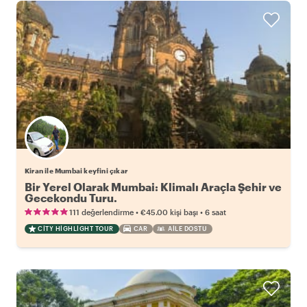
Kiran ile Mumbai keyfini çıkar
Bir Yerel Olarak Mumbai: Klimalı Araçla Şehir ve
Gecekondu Turu.
•
•
111 değerlendirme
€45.00
kişi başı
6 saat
CITY HIGHLIGHT TOUR
CAR
AILE DOSTU