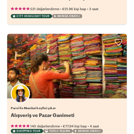
•
•
521 değerlendirme
€21.96
kişi başı
3 saat
CITY HIGHLIGHT TOUR
ANINDA ONAYLI
Purvi ile Mumbai keyfini çıkar
Alışveriş ve Pazar Ganimeti
•
•
140 değerlendirme
€77.94
kişi başı
4 saat
SHOPPING TOUR
TOPLU TAŞIMA
ANINDA ONAYLI