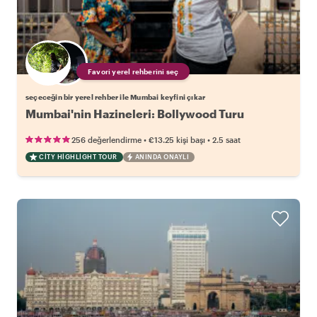
Favori yerel rehberini seç
seçeceğin bir yerel rehber ile Mumbai keyfini çıkar
Mumbai'nin Hazineleri: Bollywood Turu
•
•
256 değerlendirme
€13.25
kişi başı
2.5 saat
CITY HIGHLIGHT TOUR
ANINDA ONAYLI