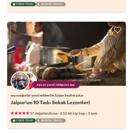
FOOD TOUR
ANINDA ONAYLI
Favori yerel rehberini seç
seçeceğin bir yerel rehber ile Jaipur keyfini çıkar
Jaipur'un 10 Tadı: Sokak Lezzetleri
•
•
37 değerlendirme
€33.46
kişi başı
3 saat
FOOD TOUR
ANINDA ONAYLI