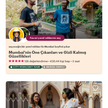
Favori yerel rehberini seç
seçeceğin bir yerel rehber ile Mumbai keyfini çıkar
Mumbai'nin Öne Çıkanları ve Gizli Kalmış
Güzellikleri
•
•
126 değerlendirme
€20.44
kişi başı
3 saat
CITY HIGHLIGHT TOUR
ANINDA ONAYLI