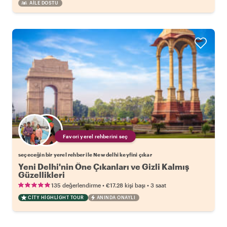
AILE DOSTU
Favori yerel rehberini seç
seçeceğin bir yerel rehber ile New delhi keyfini çıkar
Yeni Delhi'nin Öne Çıkanları ve Gizli Kalmış
Güzellikleri
•
•
135 değerlendirme
€17.28
kişi başı
3 saat
CITY HIGHLIGHT TOUR
ANINDA ONAYLI