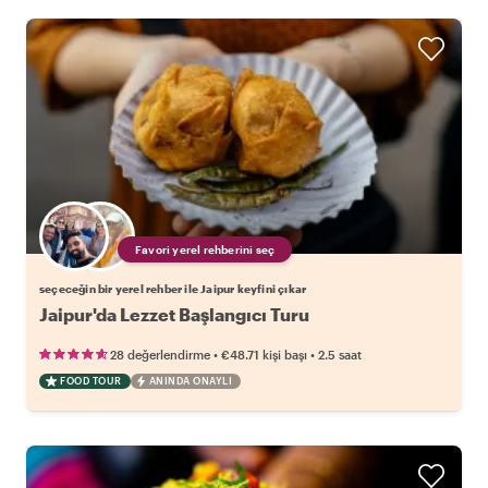
Favori yerel rehberini seç
seçeceğin bir yerel rehber ile Jaipur keyfini çıkar
Jaipur'da Lezzet Başlangıcı Turu
•
•
28 değerlendirme
€48.71
kişi başı
2.5 saat
FOOD TOUR
ANINDA ONAYLI