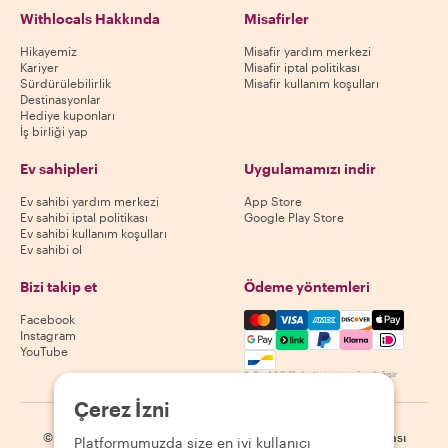
Withlocals Hakkında
Misafirler
Hikayemiz
Misafir yardım merkezi
Kariyer
Misafir iptal politikası
Sürdürülebilirlik
Misafir kullanım koşulları
Destinasyonlar
Hediye kuponları
İş birliği yap
Ev sahipleri
Uygulamamızı indir
Ev sahibi yardım merkezi
App Store
Ev sahibi iptal politikası
Google Play Store
Ev sahibi kullanım koşulları
Ev sahibi ol
Bizi takip et
Ödeme yöntemleri
Mastercard, Visa, Amex, Di
Facebook
Instagram
YouTube
Kullanılabilirlik destinasyona göre değişir
Çerez İzni
©
2026
Withlocals.com
|
Gizlilik Politikası
|
Çerezler
|
Site haritası
Platformumuzda size en iyi kullanıcı