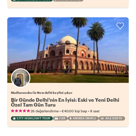
Madhavendra ile New delhi keyfini çıkar
Bir Günde Delhi'nin En İyisi: Eski ve Yeni Delhi
Özel Tam Gün Turu
•
•
26 değerlendirme
€40.00
kişi başı
8 saat
CITY HIGHLIGHT TOUR
CAR
ANINDA ONAYLI
AILE DOSTU