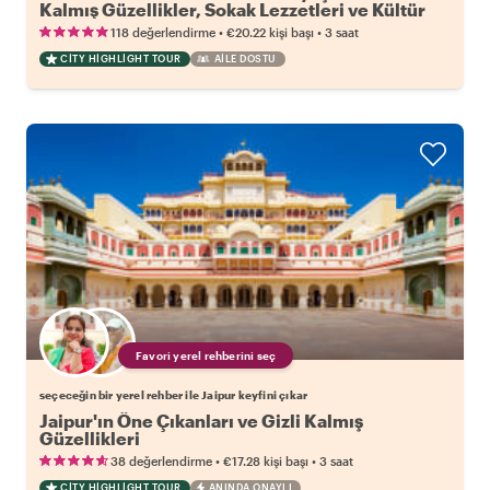
Kalmış Güzellikler, Sokak Lezzetleri ve Kültür
•
•
118 değerlendirme
€20.22
kişi başı
3 saat
CITY HIGHLIGHT TOUR
AILE DOSTU
Favori yerel rehberini seç
seçeceğin bir yerel rehber ile Jaipur keyfini çıkar
Jaipur'ın Öne Çıkanları ve Gizli Kalmış
Güzellikleri
•
•
38 değerlendirme
€17.28
kişi başı
3 saat
CITY HIGHLIGHT TOUR
ANINDA ONAYLI