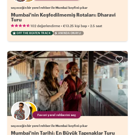
seçeceğin bir yerel rehber ile Mumbai keyfini çıkar
Mumbai'nin Keşfedilmemiş Rotaları: Dharavi
Turu
•
•
102 değerlendirme
€13.25
kişi başı
2.5 saat
OFF THE BEATEN TRACK
ANINDA ONAYLI
Favori yerel rehberini seç
seçeceğin bir yerel rehber ile Mumbai keyfini çıkar
Mumbai'nin Tarihi: En Büyük Tapınaklar Turu