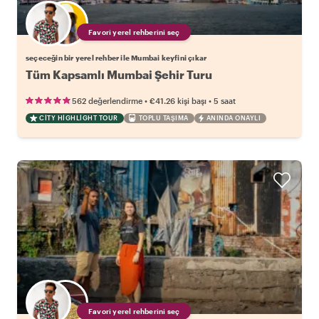
Favori yerel rehberini seç
seçeceğin bir yerel rehber ile Mumbai keyfini çıkar
Tüm Kapsamlı Mumbai Şehir Turu
•
•
562 değerlendirme
€41.26
kişi başı
5 saat
CITY HIGHLIGHT TOUR
TOPLU TAŞIMA
ANINDA ONAYLI
Favori yerel rehberini seç