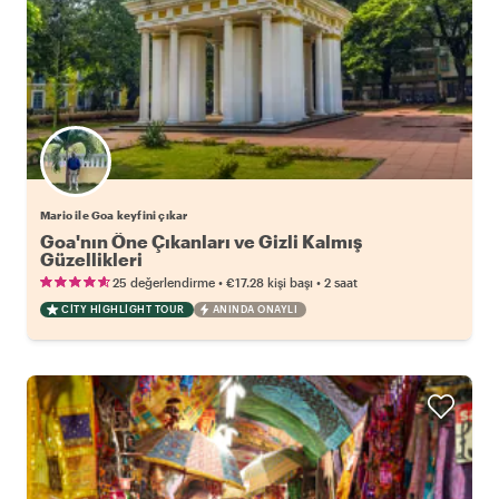
Mario ile Goa keyfini çıkar
Goa'nın Öne Çıkanları ve Gizli Kalmış
Güzellikleri
•
•
25 değerlendirme
€17.28
kişi başı
2 saat
CITY HIGHLIGHT TOUR
ANINDA ONAYLI