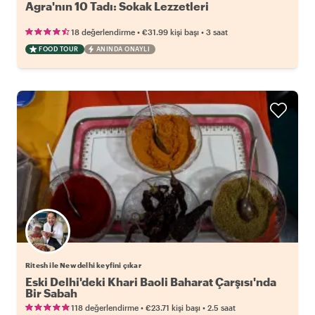
Agra'nın 10 Tadı: Sokak Lezzetleri
•
•
18 değerlendirme
€31.99
kişi başı
3 saat
FOOD TOUR
ANINDA ONAYLI
Ritesh ile New delhi keyfini çıkar
Eski Delhi'deki Khari Baoli Baharat Çarşısı'nda
Bir Sabah
•
•
118 değerlendirme
€23.71
kişi başı
2.5 saat