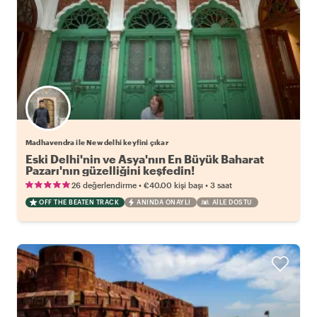
Madhavendra ile New delhi keyfini çıkar
Eski Delhi'nin ve Asya'nın En Büyük Baharat
Pazarı'nın güzelliğini keşfedin!
•
•
26 değerlendirme
€40.00
kişi başı
3 saat
OFF THE BEATEN TRACK
ANINDA ONAYLI
AILE DOSTU