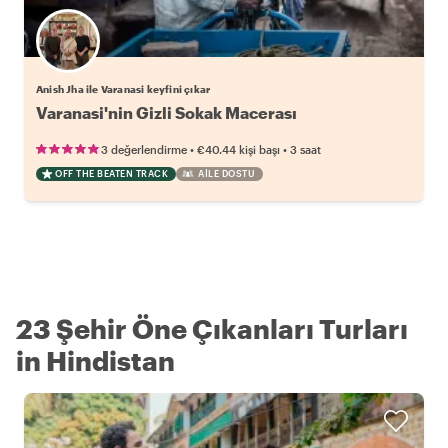
Anish Jha ile Varanasi keyfini çıkar
Varanasi'nin Gizli Sokak Macerası
•
•
3 değerlendirme
€40.44
kişi başı
3 saat
OFF THE BEATEN TRACK
AILE DOSTU
23 Şehir Öne Çıkanları Turları
in Hindistan