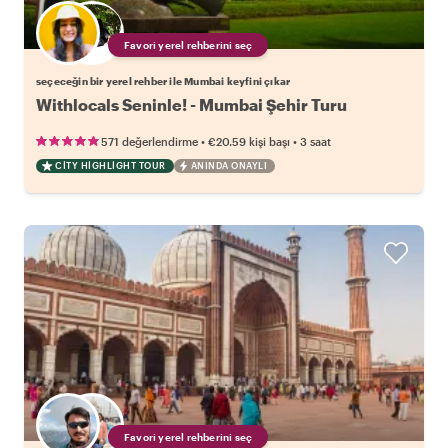
Favori yerel rehberini seç
seçeceğin bir yerel rehber ile Mumbai keyfini çıkar
Withlocals Seninle! - Mumbai Şehir Turu
•
•
571 değerlendirme
€20.59
kişi başı
3 saat
CITY HIGHLIGHT TOUR
ANINDA ONAYLI
Favori yerel rehberini seç