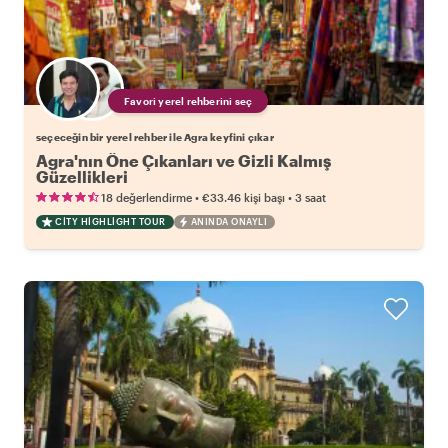
Favori yerel rehberini seç
seçeceğin bir yerel rehber ile Agra keyfini çıkar
Agra'nın Öne Çıkanları ve Gizli Kalmış
Güzellikleri
•
•
18 değerlendirme
€33.46
kişi başı
3 saat
CITY HIGHLIGHT TOUR
ANINDA ONAYLI