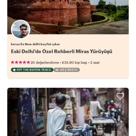
ketan ile New delhi keyfini çıkar
Eski Delhi'de Özel Rehberli Miras Yürüyüşü
•
•
20 değerlendirme
€23.90
kişi başı
3 saat
OFF THE BEATEN TRACK
AILE DOSTU