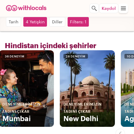
Kaydol
Tarih
4 Yetişkin
Diller
Filters: 1
Hindistan içindeki şehirler
36 DENEYIM
28 DENEYIM
10 
DENEYIMLERIMIZIN
DENEYIMLERIMIZIN
DENE
TADINI ÇIKAR
TADINI ÇIKAR
TADI
Mumbai
New Delhi
Ag