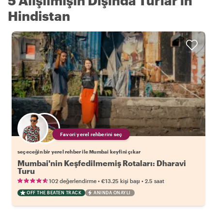
5 Alışılmışın Dışında Turlar in
Hindistan
Favori yerel rehberini seç
seçeceğin bir yerel rehber ile Mumbai keyfini çıkar
Mumbai'nin Keşfedilmemiş Rotaları: Dharavi
Turu
•
•
102 değerlendirme
€13.25
kişi başı
2.5 saat
OFF THE BEATEN TRACK
ANINDA ONAYLI