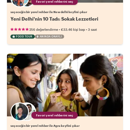
Favori yerel rehberini seç
seçeceğin bir yerel rehber ile New delhi keyfini çıkar
Yeni Delhi'nin 10 Tadı: Sokak Lezzetleri
•
•
256 değerlendirme
€33.46
kişi başı
3 saat
FOOD TOUR
ANINDA ONAYLI
Favori yerel rehberini seç
seçeceğin bir yerel rehber ile Agra keyfini çıkar