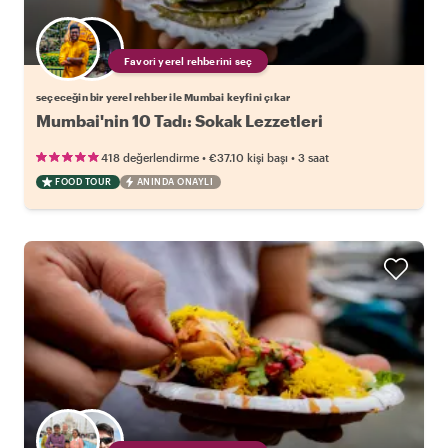
Favori yerel rehberini seç
seçeceğin bir yerel rehber ile Mumbai keyfini çıkar
Mumbai'nin 10 Tadı: Sokak Lezzetleri
•
•
418 değerlendirme
€37.10
kişi başı
3 saat
FOOD TOUR
ANINDA ONAYLI