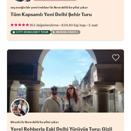
seçeceğin bir yerel rehber ile New delhi keyfini çıkar
Tüm Kapsamlı Yeni Delhi Şehir Turu
•
•
253 değerlendirme
€34.93
kişi başı
5 saat
CITY HIGHLIGHT TOUR
ANINDA ONAYLI
Ritesh ile New delhi keyfini çıkar
Yerel Rehberle Eski Delhi Yürüyüş Turu: Gizli