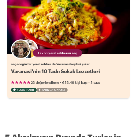
Favori yerel rehberini seç
seçeceğin bir yerel rehber ile Varanasi keyfini çıkar
Varanasi'nin 10 Tadı: Sokak Lezzetleri
•
•
23 değerlendirme
€33.46
kişi başı
3 saat
FOOD TOUR
ANINDA ONAYLI