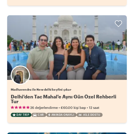
Madhavendra ile New delhi keyfini çıkar
Delhi'den Tac Mahal'e Aynı Gün Özel Rehberli
Tur
•
•
26 değerlendirme
€60.00
kişi başı
12 saat
DAY TRIP
CAR
ANINDA ONAYLI
AILE DOSTU