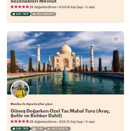
Seçenekleri Mevcut
•
•
29 değerlendirme
€34.19
kişi başı
5 saat
DAY TRIP
AILE DOSTU
Monika ile Agra keyfini çıkar
Güneş Doğarken Özel Tac Mahal Turu (Araç,
Şoför ve Rehber Dahil)
•
•
29 değerlendirme
€55.15
kişi başı
5 saat
DAY TRIP
CAR
AILE DOSTU