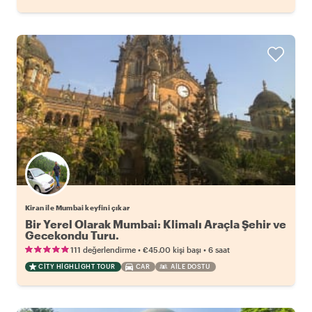
Kiran ile Mumbai keyfini çıkar
Bir Yerel Olarak Mumbai: Klimalı Araçla Şehir ve
Gecekondu Turu.
•
•
111 değerlendirme
€45.00
kişi başı
6 saat
CITY HIGHLIGHT TOUR
CAR
AILE DOSTU