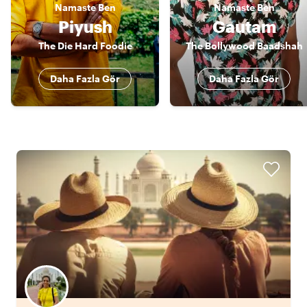
Namaste
Ben
Namaste
Ben
Piyush
Gautam
The Die Hard Foodie
The Bollywood Baadshah
Daha Fazla Gör
Daha Fazla Gör