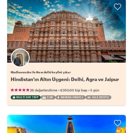
Madhavendra ile New delhi keyfini çıkar
Hindistan'ın Altın Üçgeni: Delhi, Agra ve Jaipur
•
•
26 değerlendirme
€350.00
kişi başı
5 gün
MULTI DAY TRIP
CAR
ANINDA ONAYLI
AILE DOSTU