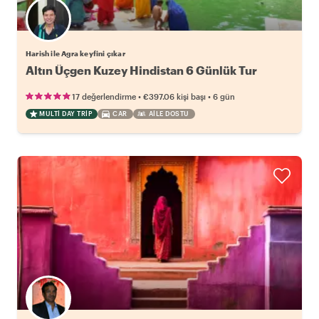
Harish ile Agra keyfini çıkar
Altın Üçgen Kuzey Hindistan 6 Günlük Tur
•
•
17 değerlendirme
€397.06
kişi başı
6 gün
MULTI DAY TRIP
CAR
AILE DOSTU