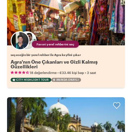
Favori yerel rehberini seç
seçeceğin bir yerel rehber ile Agra keyfini çıkar
Agra'nın Öne Çıkanları ve Gizli Kalmış
Güzellikleri
•
•
18 değerlendirme
€33.46
kişi başı
3 saat
CITY HIGHLIGHT TOUR
ANINDA ONAYLI