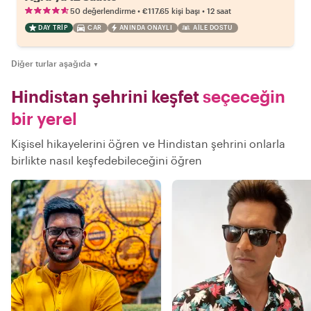
•
•
50 değerlendirme
€117.65
kişi başı
12 saat
DAY TRIP
CAR
ANINDA ONAYLI
AILE DOSTU
Diğer turlar aşağıda
▼
Hindistan şehrini keşfet
seçeceğin
bir yerel
Kişisel hikayelerini öğren ve Hindistan şehrini onlarla
birlikte nasıl keşfedebileceğini öğren