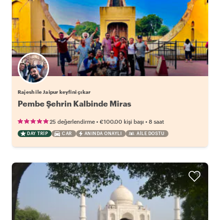
Rajesh ile Jaipur keyfini çıkar
Pembe Şehrin Kalbinde Miras
•
•
25 değerlendirme
€100.00
kişi başı
8 saat
DAY TRIP
CAR
ANINDA ONAYLI
AILE DOSTU