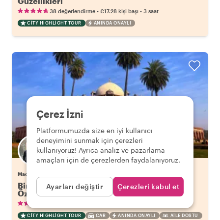
Güzellikleri
•
•
38 değerlendirme
€17.28
kişi başı
3 saat
CITY HIGHLIGHT TOUR
ANINDA ONAYLI
Çerez İzni
Platformumuzda size en iyi kullanıcı
deneyimini sunmak için çerezleri
kullanıyoruz! Ayrıca analiz ve pazarlama
amaçları için de çerezlerden faydalanıyoruz.
Madhavendra ile New delhi keyfini çıkar
Bir Günde Delhi'nin En İyisi: Eski ve Yeni Delhi
Ayarları değiştir
Çerezleri kabul et
Özel Tam Gün Turu
•
•
26 değerlendirme
€40.00
kişi başı
8 saat
CITY HIGHLIGHT TOUR
CAR
ANINDA ONAYLI
AILE DOSTU