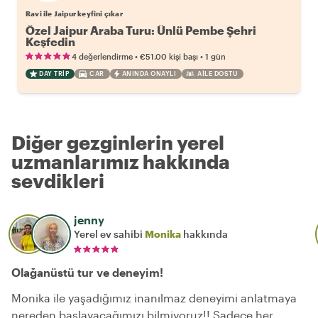
Ravi ile Jaipur keyfini çıkar
Özel Jaipur Araba Turu: Ünlü Pembe Şehri
Keşfedin
•
•
4 değerlendirme
€51.00
kişi başı
1 gün
DAY TRIP
CAR
ANINDA ONAYLI
AILE DOSTU
Diğer gezginlerin yerel
uzmanlarımız hakkında
sevdikleri
jenny
Yerel ev sahibi
Monika
hakkında
Olağanüstü tur ve deneyim!
Monika ile yaşadığımız inanılmaz deneyimi anlatmaya
nereden başlayacağımızı bilmiyoruz!! Sadece her