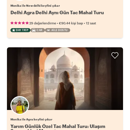
Monika ile New delhi keyfini çıkar
Delhi Agra Delhi Aynı Gün Tac Mahal Turu
•
•
29 değerlendirme
€90.44
kişi başı
12 saat
DAY TRIP
CAR
AILE DOSTU
Monika ile Agra keyfini çıkar
Yarım Günlük Özel Tac Mahal Turu: Ulaşım