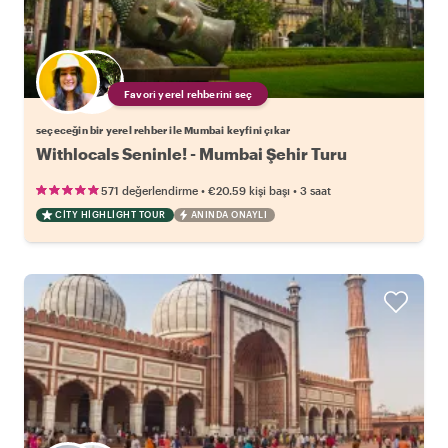
Favori yerel rehberini seç
seçeceğin bir yerel rehber ile Mumbai keyfini çıkar
Withlocals Seninle! - Mumbai Şehir Turu
•
•
571 değerlendirme
€20.59
kişi başı
3 saat
CITY HIGHLIGHT TOUR
ANINDA ONAYLI