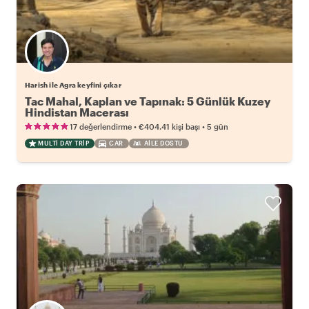
Harish ile Agra keyfini çıkar
Tac Mahal, Kaplan ve Tapınak: 5 Günlük Kuzey
Hindistan Macerası
•
•
17 değerlendirme
€404.41
kişi başı
5 gün
MULTI DAY TRIP
CAR
AILE DOSTU