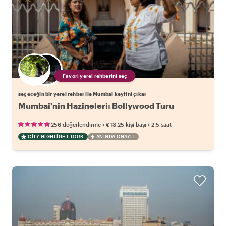
Favori yerel rehberini seç
seçeceğin bir yerel rehber ile Mumbai keyfini çıkar
Mumbai'nin Hazineleri: Bollywood Turu
•
•
256 değerlendirme
€13.25
kişi başı
2.5 saat
CITY HIGHLIGHT TOUR
ANINDA ONAYLI