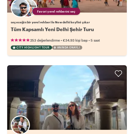
Favori yerel rehberini seç
seçeceğin bir yerel rehber ile New delhi keyfini çıkar
Tüm Kapsamlı Yeni Delhi Şehir Turu
•
•
253 değerlendirme
€34.93
kişi başı
5 saat
CITY HIGHLIGHT TOUR
ANINDA ONAYLI