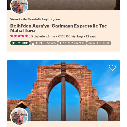
Virendra ile New delhi keyfini çıkar
Delhi'den Agra'ya: Gatimaan Express ile Tac
Mahal Turu
•
•
50 değerlendirme
€125.00
kişi başı
12 saat
DAY TRIP
TOPLU TAŞIMA
ANINDA ONAYLI
AILE DOSTU