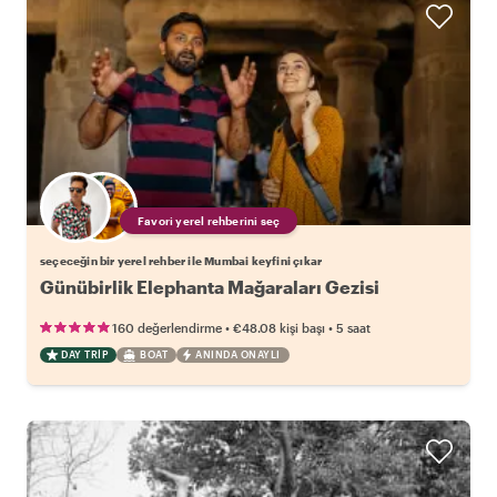
Favori yerel rehberini seç
seçeceğin bir yerel rehber ile Mumbai keyfini çıkar
Günübirlik Elephanta Mağaraları Gezisi
•
•
160 değerlendirme
€48.08
kişi başı
5 saat
DAY TRIP
BOAT
ANINDA ONAYLI