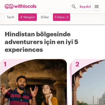
Kaydol
Tarih
4 Yetişkin
Diller
Filters: 3
Hindistan bölgesinde
adventurers için en iyi 5
experiences
1
2