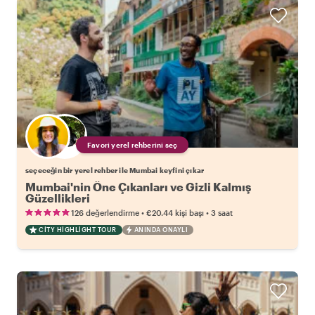
Favori yerel rehberini seç
seçeceğin bir yerel rehber ile Mumbai keyfini çıkar
Mumbai'nin Öne Çıkanları ve Gizli Kalmış
Güzellikleri
•
•
126 değerlendirme
€20.44
kişi başı
3 saat
CITY HIGHLIGHT TOUR
ANINDA ONAYLI