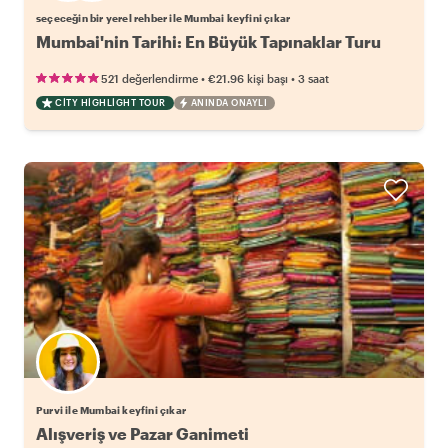
seçeceğin bir yerel rehber ile Mumbai keyfini çıkar
Mumbai'nin Tarihi: En Büyük Tapınaklar Turu
•
•
521 değerlendirme
€21.96
kişi başı
3 saat
CITY HIGHLIGHT TOUR
ANINDA ONAYLI
Purvi ile Mumbai keyfini çıkar
Alışveriş ve Pazar Ganimeti