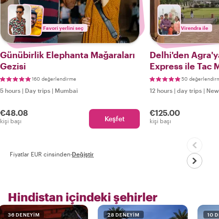
Favori yerlini seç
Virendra ile
Günübirlik Elephanta Mağaraları
Delhi'den Agra'
Gezisi
Express ile Tac 
160 değerlendirme
50 değerlendir
5 hours
|
Day trips
|
Mumbai
12 hours
|
day trips
|
New 
€48.08
€125.00
Keşfet
kişi başı
kişi başı
Fiyatlar EUR cinsinden
·
Değiştir
Hindistan içindeki şehirler
36 DENEYIM
28 DENEYIM
10 