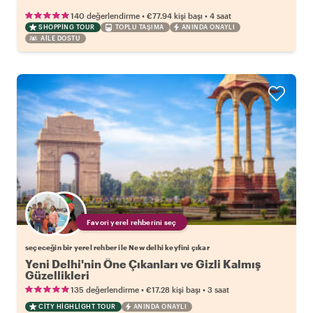
•
•
140 değerlendirme
€77.94
kişi başı
4 saat
SHOPPING TOUR
TOPLU TAŞIMA
ANINDA ONAYLI
AILE DOSTU
Favori yerel rehberini seç
seçeceğin bir yerel rehber ile New delhi keyfini çıkar
Yeni Delhi'nin Öne Çıkanları ve Gizli Kalmış
Güzellikleri
•
•
135 değerlendirme
€17.28
kişi başı
3 saat
CITY HIGHLIGHT TOUR
ANINDA ONAYLI