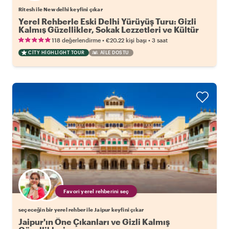
Ritesh ile New delhi keyfini çıkar
Yerel Rehberle Eski Delhi Yürüyüş Turu: Gizli
Kalmış Güzellikler, Sokak Lezzetleri ve Kültür
•
•
118 değerlendirme
€20.22
kişi başı
3 saat
CITY HIGHLIGHT TOUR
AILE DOSTU
Favori yerel rehberini seç
seçeceğin bir yerel rehber ile Jaipur keyfini çıkar
Jaipur'ın Öne Çıkanları ve Gizli Kalmış