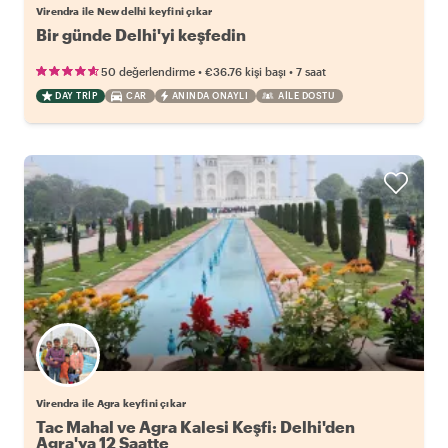
Virendra ile New delhi keyfini çıkar
Bir günde Delhi'yi keşfedin
•
•
50 değerlendirme
€36.76
kişi başı
7 saat
DAY TRIP
CAR
ANINDA ONAYLI
AILE DOSTU
Virendra ile Agra keyfini çıkar
Tac Mahal ve Agra Kalesi Keşfi: Delhi'den
Agra'ya 12 Saatte