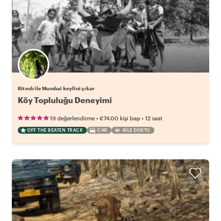
Ritesh ile Mumbai keyfini çıkar
Köy Topluluğu Deneyimi
•
•
19 değerlendirme
€74.00
kişi başı
12 saat
OFF THE BEATEN TRACK
CAR
AILE DOSTU