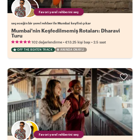
Favori yerel rehberini seç
seçeceğin bir yerel rehber ile Mumbai keyfini çıkar
Mumbai'nin Keşfedilmemiş Rotaları: Dharavi
Turu
•
•
102 değerlendirme
€13.25
kişi başı
2.5 saat
OFF THE BEATEN TRACK
ANINDA ONAYLI
Favori yerel rehberini seç