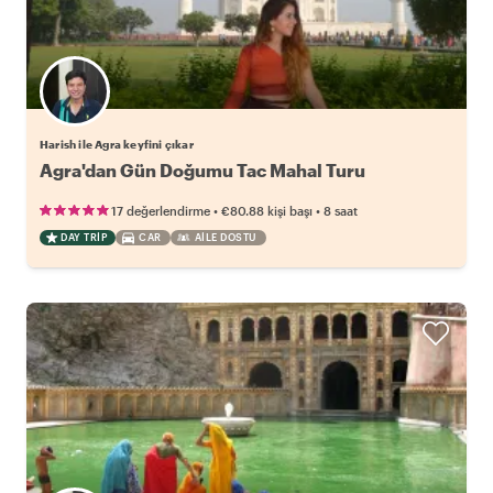
Harish ile Agra keyfini çıkar
Agra'dan Gün Doğumu Tac Mahal Turu
•
•
17 değerlendirme
€80.88
kişi başı
8 saat
DAY TRIP
CAR
AILE DOSTU