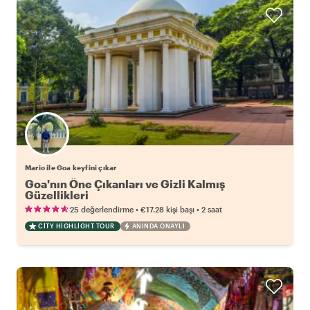
Mario ile Goa keyfini çıkar
Goa'nın Öne Çıkanları ve Gizli Kalmış
Güzellikleri
•
•
25 değerlendirme
€17.28
kişi başı
2 saat
CITY HIGHLIGHT TOUR
ANINDA ONAYLI