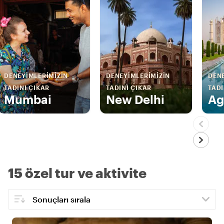
DENEYIMLERIMIZIN
DENEYIMLERIMIZIN
DENE
TADINI ÇIKAR
TADINI ÇIKAR
TADI
Mumbai
New Delhi
Ag
15 özel tur ve aktivite