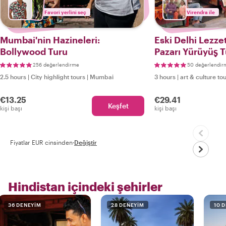
Favori yerlini seç
Virendra ile
Mumbai'nin Hazineleri:
Eski Delhi Lezzet
Bollywood Turu
Pazarı Yürüyüş 
256 değerlendirme
50 değerlendir
2.5 hours
|
City highlight tours
|
Mumbai
3 hours
|
art & culture to
€13.25
€29.41
Keşfet
kişi başı
kişi başı
Fiyatlar EUR cinsinden
·
Değiştir
Hindistan içindeki şehirler
36 DENEYIM
28 DENEYIM
10 