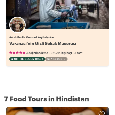
Anish Jha ile Varanasi keyfini çıkar
Varanasi'nin Gizli Sokak Macerası
•
•
3 değerlendirme
€40.44
kişi başı
3 saat
OFF THE BEATEN TRACK
AILE DOSTU
7 Food Tours in Hindistan