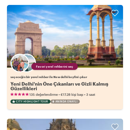
Favori yerel rehberini seç
seçeceğin bir yerel rehber ile New delhi keyfini çıkar
Yeni Delhi'nin Öne Çıkanları ve Gizli Kalmış
Güzellikleri
•
•
135 değerlendirme
€17.28
kişi başı
3 saat
CITY HIGHLIGHT TOUR
ANINDA ONAYLI