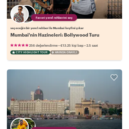
Favori yerel rehberini seç
seçeceğin bir yerel rehber ile Mumbai keyfini çıkar
Mumbai'nin Hazineleri: Bollywood Turu
•
•
256 değerlendirme
€13.25
kişi başı
2.5 saat
CITY HIGHLIGHT TOUR
ANINDA ONAYLI