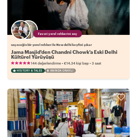
Favori yerel rehberini seç
seçeceğin bir yerel rehber ile New delhi keyfini çıkar
Jama Masjid'den Chandni Chowk'a Eski Delhi
Kültürel Yürüyüşü
•
•
144 değerlendirme
€14.34
kişi başı
3 saat
HISTORY & TALES
ANINDA ONAYLI