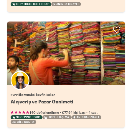
CITY HIGHLIGHT TOUR
ANINDA ONAYLI
Purvi ile Mumbai keyfini çıkar
Alışveriş ve Pazar Ganimeti
•
•
140 değerlendirme
€77.94
kişi başı
4 saat
SHOPPING TOUR
TOPLU TAŞIMA
ANINDA ONAYLI
AILE DOSTU