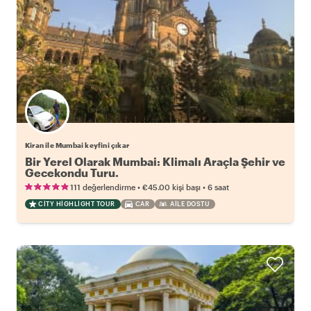
Kiran ile Mumbai keyfini çıkar
Bir Yerel Olarak Mumbai: Klimalı Araçla Şehir ve
Gecekondu Turu.
•
•
111 değerlendirme
€45.00
kişi başı
6 saat
CITY HIGHLIGHT TOUR
CAR
AILE DOSTU