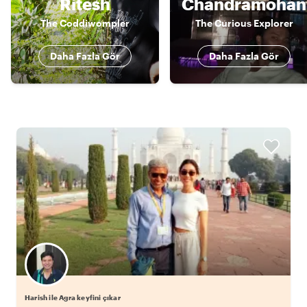
Ritesh
Chandramohan
The Coddiwompler
The Curious Explorer
Daha Fazla Gör
Daha Fazla Gör
Harish ile Agra keyfini çıkar