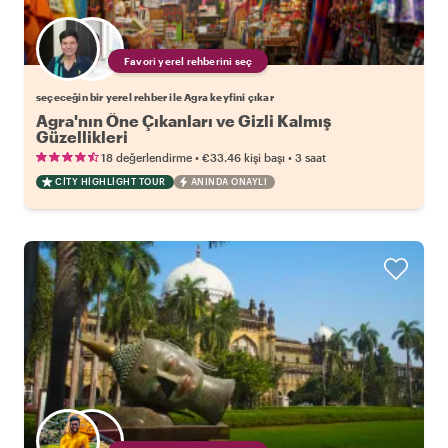
Favori yerel rehberini seç
seçeceğin bir yerel rehber ile Agra keyfini çıkar
Agra'nın Öne Çıkanları ve Gizli Kalmış
Güzellikleri
•
•
18 değerlendirme
€33.46
kişi başı
3 saat
CITY HIGHLIGHT TOUR
ANINDA ONAYLI