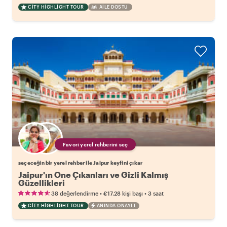
CITY HIGHLIGHT TOUR
AILE DOSTU
Favori yerel rehberini seç
seçeceğin bir yerel rehber ile Jaipur keyfini çıkar
Jaipur'ın Öne Çıkanları ve Gizli Kalmış
Güzellikleri
•
•
38 değerlendirme
€17.28
kişi başı
3 saat
CITY HIGHLIGHT TOUR
ANINDA ONAYLI