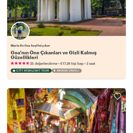
Mario ile Goa keyfini çıkar
Goa'nın Öne Çıkanları ve Gizli Kalmış
Güzellikleri
•
•
25 değerlendirme
€17.28
kişi başı
2 saat
CITY HIGHLIGHT TOUR
ANINDA ONAYLI