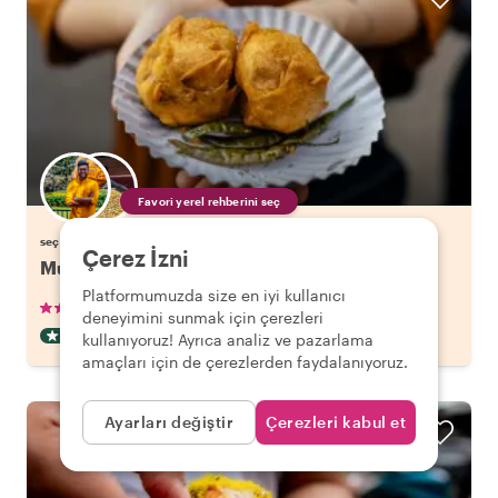
Favori yerel rehberini seç
seçeceğin bir yerel rehber ile Mumbai keyfini çıkar
Çerez İzni
Mumbai'nin 10 Tadı: Sokak Lezzetleri
Platformumuzda size en iyi kullanıcı
•
•
418 değerlendirme
€37.10
kişi başı
3 saat
deneyimini sunmak için çerezleri
FOOD TOUR
ANINDA ONAYLI
kullanıyoruz! Ayrıca analiz ve pazarlama
amaçları için de çerezlerden faydalanıyoruz.
Ayarları değiştir
Çerezleri kabul et