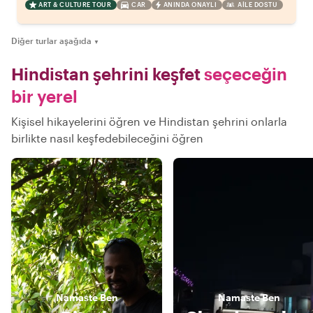
ART & CULTURE TOUR
CAR
ANINDA ONAYLI
AILE DOSTU
Diğer turlar aşağıda
▼
Hindistan şehrini keşfet
seçeceğin
bir yerel
Kişisel hikayelerini öğren ve Hindistan şehrini onlarla
birlikte nasıl keşfedebileceğini öğren
Namaste
Ben
Namaste
Ben