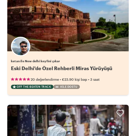
ketan ile New delhi keyfini çıkar
Eski Delhi'de Özel Rehberli Miras Yürüyüşü
•
•
20 değerlendirme
€23.90
kişi başı
3 saat
OFF THE BEATEN TRACK
AILE DOSTU