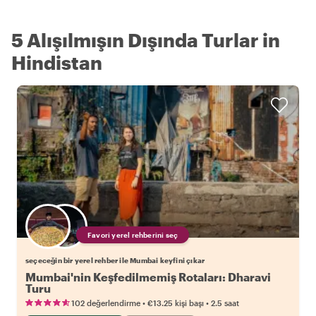
5 Alışılmışın Dışında Turlar in
Hindistan
Favori yerel rehberini seç
seçeceğin bir yerel rehber ile Mumbai keyfini çıkar
Mumbai'nin Keşfedilmemiş Rotaları: Dharavi
Turu
•
•
102 değerlendirme
€13.25
kişi başı
2.5 saat