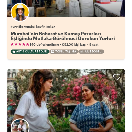
Purvi ile Mumbai keyfini çıkar
Mumbai'nin Baharat ve Kumaş Pazarları
Eşliğinde Mutlaka Görülmesi Gereken Yerleri
•
•
140 değerlendirme
€92.00
kişi başı
8 saat
ART & CULTURE TOUR
TOPLU TAŞIMA
AILE DOSTU