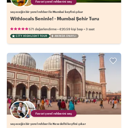
Favori yerel rehberini seç
seçeceğin bir yerel rehber ile Mumbai keyfini çıkar
Withlocals Seninle! - Mumbai Şehir Turu
•
•
571 değerlendirme
€20.59
kişi başı
3 saat
CITY HIGHLIGHT TOUR
ANINDA ONAYLI
Favori yerel rehberini seç
seçeceğin bir yerel rehber ile New delhi keyfini çıkar