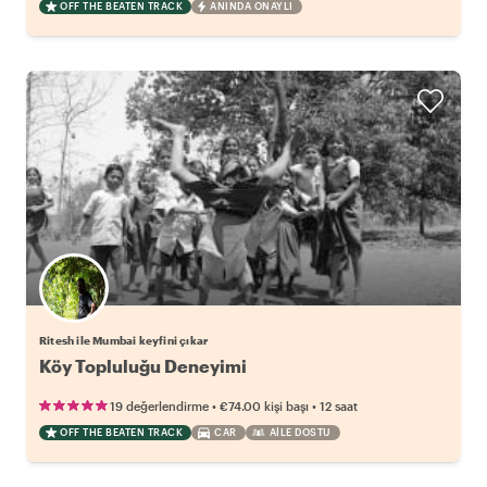
OFF THE BEATEN TRACK
ANINDA ONAYLI
Ritesh ile Mumbai keyfini çıkar
Köy Topluluğu Deneyimi
•
•
19 değerlendirme
€74.00
kişi başı
12 saat
OFF THE BEATEN TRACK
CAR
AILE DOSTU