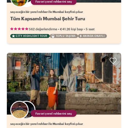
Favori yerel rehberini seç
seçeceğin bir yerel rehber ile Mumbai keyfini çıkar
Tüm Kapsamlı Mumbai Şehir Turu
•
•
562 değerlendirme
€41.26
kişi başı
5 saat
CITY HIGHLIGHT TOUR
TOPLU TAŞIMA
ANINDA ONAYLI
Favori yerel rehberini seç
seçeceğin bir yerel rehber ile Mumbai keyfini çıkar