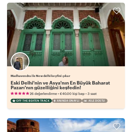
Madhavendra ile New delhi keyfini çıkar
Eski Delhi'nin ve Asya'nın En Büyük Baharat
Pazarı'nın güzelliğini keşfedin!
•
•
26 değerlendirme
€40.00
kişi başı
3 saat
OFF THE BEATEN TRACK
ANINDA ONAYLI
AILE DOSTU