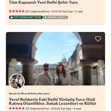
Tüm Kapsamlı Yeni Delhi Şehir Turu
•
•
253 değerlendirme
€34.93
kişi başı
5 saat
CITY HIGHLIGHT TOUR
ANINDA ONAYLI
Ritesh ile New delhi keyfini çıkar
Yerel Rehberle Eski Delhi Yürüyüş Turu: Gizli
Kalmış Güzellikler, Sokak Lezzetleri ve Kültür
•
•
118 değerlendirme
€20.22
kişi başı
3 saat