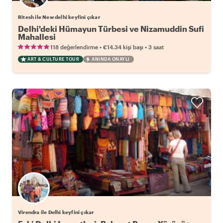
Ritesh ile New delhi keyfini çıkar
Delhi'deki Hümayun Türbesi ve Nizamuddin Sufi
Mahallesi
•
•
118 değerlendirme
€14.34
kişi başı
3 saat
ART & CULTURE TOUR
ANINDA ONAYLI
Virendra ile Delhi keyfini çıkar