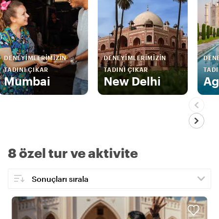
DENEYIMLERIMIZIN
DENEYIMLERIMIZIN
DENE
TADINI ÇIKAR
TADINI ÇIKAR
TADI
Mumbai
New Delhi
Ag
8 özel tur ve aktivite