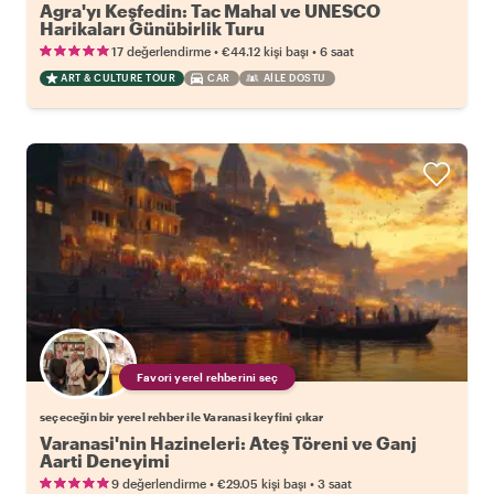
Agra'yı Keşfedin: Tac Mahal ve UNESCO
Harikaları Günübirlik Turu
•
•
17 değerlendirme
€44.12
kişi başı
6 saat
ART & CULTURE TOUR
CAR
AILE DOSTU
Favori yerel rehberini seç
seçeceğin bir yerel rehber ile Varanasi keyfini çıkar
Varanasi'nin Hazineleri: Ateş Töreni ve Ganj
Aarti Deneyimi
•
•
9 değerlendirme
€29.05
kişi başı
3 saat