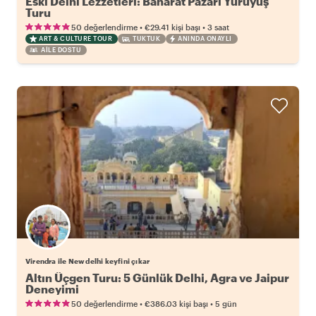
Eski Delhi Lezzetleri: Baharat Pazarı Yürüyüş
Turu
•
•
50 değerlendirme
€29.41
kişi başı
3 saat
ART & CULTURE TOUR
TUKTUK
ANINDA ONAYLI
AILE DOSTU
Virendra ile New delhi keyfini çıkar
Altın Üçgen Turu: 5 Günlük Delhi, Agra ve Jaipur
Deneyimi
•
•
50 değerlendirme
€386.03
kişi başı
5 gün