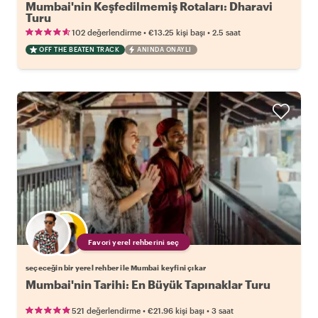
Mumbai'nin Keşfedilmemiş Rotaları: Dharavi
Turu
•
•
102 değerlendirme
€13.25
kişi başı
2.5 saat
OFF THE BEATEN TRACK
ANINDA ONAYLI
Favori yerel rehberini seç
seçeceğin bir yerel rehber ile Mumbai keyfini çıkar
Mumbai'nin Tarihi: En Büyük Tapınaklar Turu
•
•
521 değerlendirme
€21.96
kişi başı
3 saat