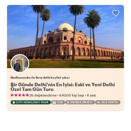
Madhavendra ile New delhi keyfini çıkar
Bir Günde Delhi'nin En İyisi: Eski ve Yeni Delhi
Özel Tam Gün Turu
•
•
26 değerlendirme
€40.00
kişi başı
8 saat
CITY HIGHLIGHT TOUR
CAR
ANINDA ONAYLI
AILE DOSTU