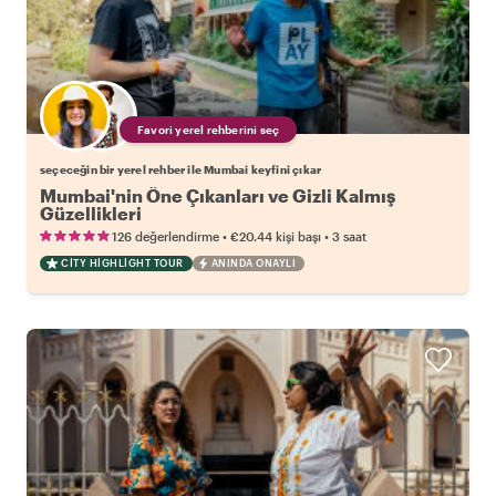
Favori yerel rehberini seç
seçeceğin bir yerel rehber ile Mumbai keyfini çıkar
Mumbai'nin Öne Çıkanları ve Gizli Kalmış
Güzellikleri
•
•
126 değerlendirme
€20.44
kişi başı
3 saat
CITY HIGHLIGHT TOUR
ANINDA ONAYLI