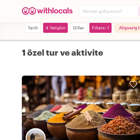
Nereye gidiyorsun?
Tarih
4 Yetişkin
Diller
Filters: 1
Alışveriş t
1 özel tur ve aktivite