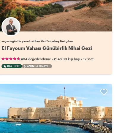
Favori yerel rehberini seç
seçeceğin bir yerel rehber ile Cairo keyfini çıkar
El Fayoum Vahası Günübirlik Nihai Gezi
•
•
404 değerlendirme
€148.90
kişi başı
12 saat
DAY TRIP
ANINDA ONAYLI