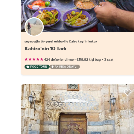
Favori yerel rehberini seç
seçeceğin bir yerel rehber ile Cairo keyfini çıkar
Kahire'nin 10 Tadı
•
•
424 değerlendirme
€58.82
kişi başı
3 saat
FOOD TOUR
ANINDA ONAYLI