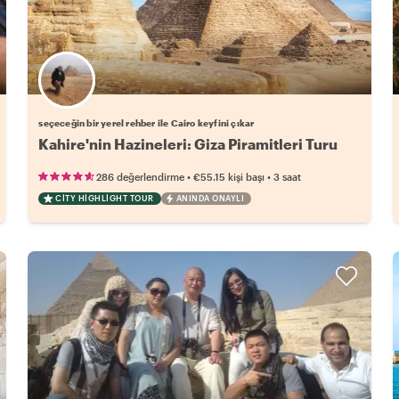
Favori yerel rehberini seç
seçeceğin bir yerel rehber ile Cairo keyfini çıkar
Kahire'nin Hazineleri: Giza Piramitleri Turu
•
•
286 değerlendirme
€55.15
kişi başı
3 saat
CITY HIGHLIGHT TOUR
ANINDA ONAYLI