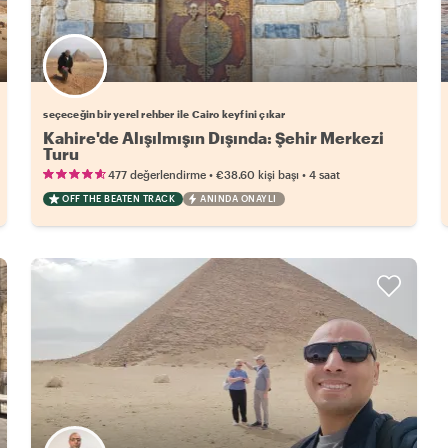
Favori yerel rehberini seç
seçeceğin bir yerel rehber ile Cairo keyfini çıkar
Kahire'de Alışılmışın Dışında: Şehir Merkezi
Turu
•
•
477 değerlendirme
€38.60
kişi başı
4 saat
OFF THE BEATEN TRACK
ANINDA ONAYLI