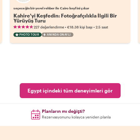
seçeceğin bir yerel rehber ile Cairo keyfini çıkar
Kahire'yi Keşfedin: Fotoğrafçılıkla İlgili Bir
Yürüyüş Turu
•
•
227 değerlendirme
€18.38
kişi başı
2.5 saat
PHOTO TOUR
ANINDA ONAYLI
Egypt içindeki tüm deneyimleri gör
Planların mı değişti?
Rezervasyonunu kolayca yeniden planla