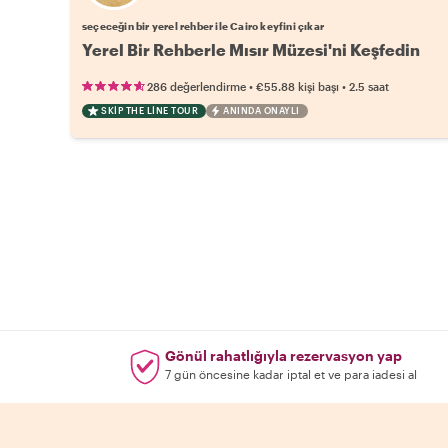
seçeceğin bir yerel rehber ile Cairo keyfini çıkar
Yerel Bir Rehberle Mısır Müzesi'ni Keşfedin
•
•
286 değerlendirme
€55.88
kişi başı
2.5 saat
SKIP THE LINE TOUR
ANINDA ONAYLI
Gönül rahatlığıyla rezervasyon yap
7 gün öncesine kadar iptal et ve para iadesi al