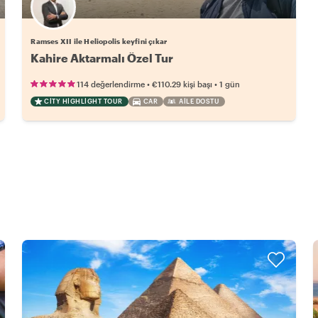
Ramses XII ile Heliopolis keyfini çıkar
Kahire Aktarmalı Özel Tur
•
•
114 değerlendirme
€110.29
kişi başı
1 gün
CITY HIGHLIGHT TOUR
CAR
AILE DOSTU