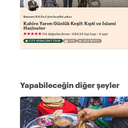
Ramses XII ile Cairo keyfini çıkar
Kahire Yarım Günlük Keşif: Kıpti ve İslami
Hazineler
•
•
114 değerlendirme
€84.56
kişi başı
4 saat
CITY HIGHLIGHT TOUR
CAR
AILE DOSTU
Yapabileceğin diğer şeyler