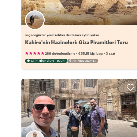
Favori yerel rehberini seç
seçeceğin bir yerel rehber ile Cairo keyfini çıkar
Kahire'nin Hazineleri: Giza Piramitleri Turu
•
•
286 değerlendirme
€55.15
kişi başı
3 saat
CITY HIGHLIGHT TOUR
ANINDA ONAYLI