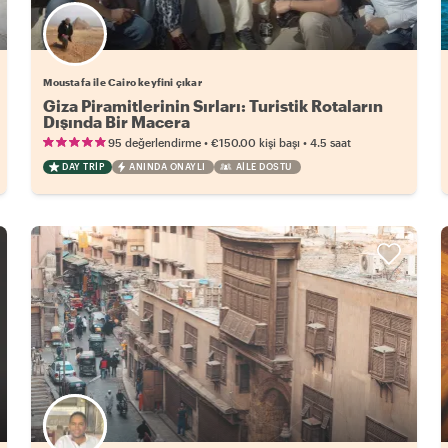
Moustafa ile Cairo keyfini çıkar
Giza Piramitlerinin Sırları: Turistik Rotaların
Dışında Bir Macera
•
•
95 değerlendirme
€150.00
kişi başı
4.5 saat
DAY TRIP
ANINDA ONAYLI
AILE DOSTU
Favori yerel rehberini seç