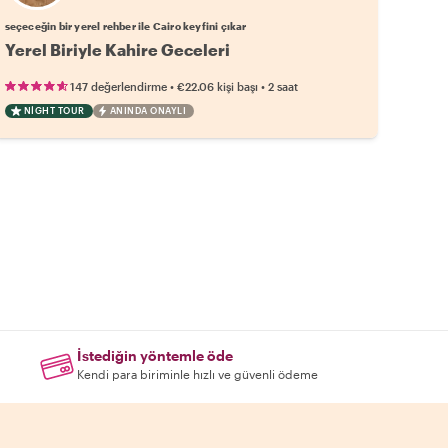
seçeceğin bir yerel rehber ile Cairo keyfini çıkar
Yerel Biriyle Kahire Geceleri
•
•
147 değerlendirme
€22.06
kişi başı
2 saat
NIGHT TOUR
ANINDA ONAYLI
İstediğin yöntemle öde
Kendi para biriminle hızlı ve güvenli ödeme