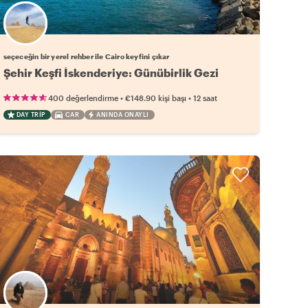
Favori yerel rehberini seç
seçeceğin bir yerel rehber ile Cairo keyfini çıkar
Şehir Keşfi İskenderiye: Günübirlik Gezi
•
•
400 değerlendirme
€148.90
kişi başı
12 saat
DAY TRIP
CAR
ANINDA ONAYLI
Favori yerel rehberini seç