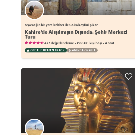
Favori yerel rehberini seç
seçeceğin bir yerel rehber ile Cairo keyfini çıkar
Kahire'de Alışılmışın Dışında: Şehir Merkezi
Turu
•
•
477 değerlendirme
€38.60
kişi başı
4 saat
OFF THE BEATEN TRACK
ANINDA ONAYLI
Favori yerel rehberini seç