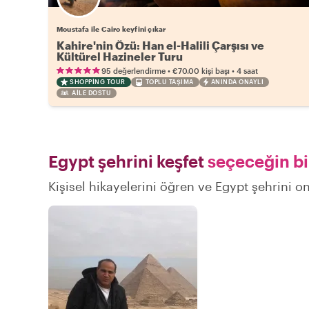
Moustafa ile Cairo keyfini çıkar
Kahire'nin Özü: Han el-Halili Çarşısı ve
Kültürel Hazineler Turu
•
•
95 değerlendirme
€70.00
kişi başı
4 saat
SHOPPING TOUR
TOPLU TAŞIMA
ANINDA ONAYLI
AILE DOSTU
Egypt şehrini keşfet
seçeceğin bi
Kişisel hikayelerini öğren ve Egypt şehrini on