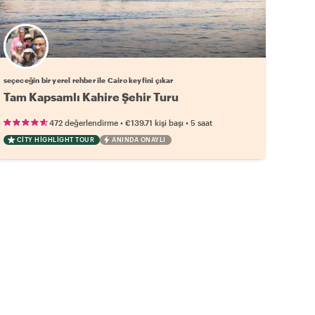
Favori yerel rehberini seç
seçeceğin bir yerel rehber ile Cairo keyfini çıkar
Tam Kapsamlı Kahire Şehir Turu
•
•
472 değerlendirme
€139.71
kişi başı
5 saat
CITY HIGHLIGHT TOUR
ANINDA ONAYLI