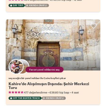
DAY TRIP
ANINDA ONAYLI
Favori yerel rehberini seç
seçeceğin bir yerel rehber ile Cairo keyfini çıkar
Kahire'de Alışılmışın Dışında: Şehir Merkezi
Turu
•
•
477 değerlendirme
€38.60
kişi başı
4 saat
OFF THE BEATEN TRACK
ANINDA ONAYLI