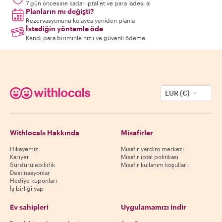
7 gün öncesine kadar iptal et ve para iadesi al
Planların mı değişti?
Rezervasyonunu kolayca yeniden planla
İstediğin yöntemle öde
Kendi para biriminle hızlı ve güvenli ödeme
EUR (€)
Withlocals Hakkında
Misafirler
Hikayemiz
Misafir yardım merkezi
Kariyer
Misafir iptal politikası
Sürdürülebilirlik
Misafir kullanım koşulları
Destinasyonlar
Hediye kuponları
İş birliği yap
Ev sahipleri
Uygulamamızı indir