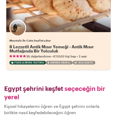
Moustafa ile Cairo keyfini çıkar
8 Lezzetli Antik Mısır Yemeği - Antik Mısır
Mutfağında Bir Yolculuk
•
•
95 değerlendirme
€110.00
kişi başı
3 saat
FOOD & DRINK TASTING
ANINDA ONAYLI
AILE DOSTU
Egypt şehrini keşfet
seçeceğin bir
yerel
Kişisel hikayelerini öğren ve Egypt şehrini onlarla
birlikte nasıl keşfedebileceğini öğren