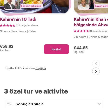
Favori yerlini seç
Favori yerl
Kahire'nin 10 Tadı
Kahire'nin Khan e
bölgesinde Ahwa
424 değerlendirme
Sokak Lezzetleri
3 hours
|
food tours
|
Cairo
31 değerlendir
2.5 hours
|
Drinks & tasti
€58.82
€44.85
Keşfet
kişi başı
kişi başı
Fiyatlar EUR cinsinden
·
Değiştir
3 özel tur ve aktivite