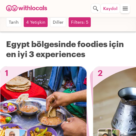
Kaydol
Tarih
4 Yetişkin
Diller
Filters: 5
Egypt bölgesinde foodies için
en iyi 3 experiences
1
2