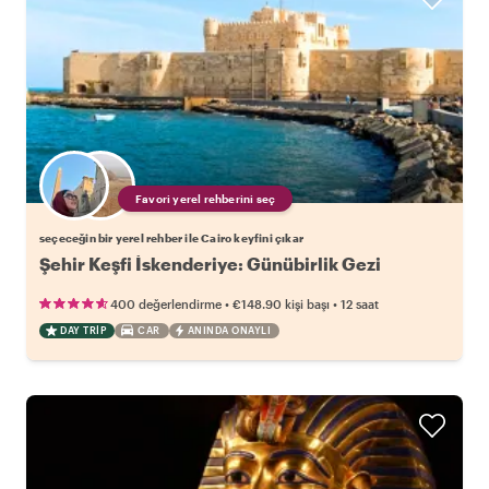
Favori yerel rehberini seç
seçeceğin bir yerel rehber ile Cairo keyfini çıkar
Şehir Keşfi İskenderiye: Günübirlik Gezi
•
•
400 değerlendirme
€148.90
kişi başı
12 saat
DAY TRIP
CAR
ANINDA ONAYLI