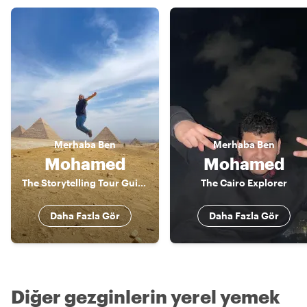
Merhaba
Ben
Merhaba
Ben
Mohamed
Mohamed
The Storytelling Tour Guide
The Cairo Explorer
Daha Fazla Gör
Daha Fazla Gör
Diğer gezginlerin yerel yemek