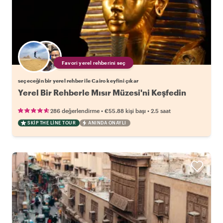
Favori yerel rehberini seç
seçeceğin bir yerel rehber ile Cairo keyfini çıkar
Yerel Bir Rehberle Mısır Müzesi'ni Keşfedin
•
•
286 değerlendirme
€55.88
kişi başı
2.5 saat
SKIP THE LINE TOUR
ANINDA ONAYLI