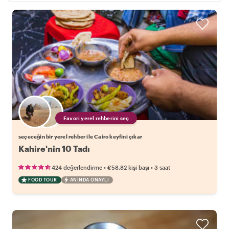
Favori yerel rehberini seç
seçeceğin bir yerel rehber ile Cairo keyfini çıkar
Kahire'nin 10 Tadı
•
•
424 değerlendirme
€58.82
kişi başı
3 saat
FOOD TOUR
ANINDA ONAYLI