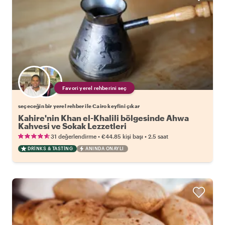
Favori yerel rehberini seç
seçeceğin bir yerel rehber ile Cairo keyfini çıkar
Kahire'nin Khan el-Khalili bölgesinde Ahwa
Kahvesi ve Sokak Lezzetleri
•
•
31 değerlendirme
€44.85
kişi başı
2.5 saat
DRINKS & TASTING
ANINDA ONAYLI