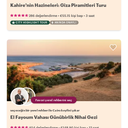
Kahire'nin Hazineleri: Giza Piramitleri Turu
•
•
286 değerlendirme
€55.15
kişi başı
3 saat
CITY HIGHLIGHT TOUR
ANINDA ONAYLI
Favori yerel rehberini seç
seçeceğin bir yerel rehber ile Cairo keyfini çıkar
El Fayoum Vahası Günübirlik Nihai Gezi
•
•
404 değerlendirme
€148.90
kişi başı
12 saat