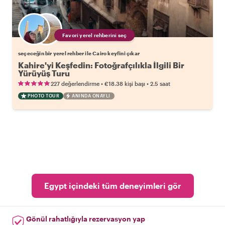
Favori yerel rehberini seç
seçeceğin bir yerel rehber ile Cairo keyfini çıkar
Kahire'yi Keşfedin: Fotoğrafçılıkla İlgili Bir
Yürüyüş Turu
•
•
227 değerlendirme
€18.38
kişi başı
2.5 saat
PHOTO TOUR
ANINDA ONAYLI
Egypt içindeki tüm deneyimleri gör
Gönül rahatlığıyla rezervasyon yap