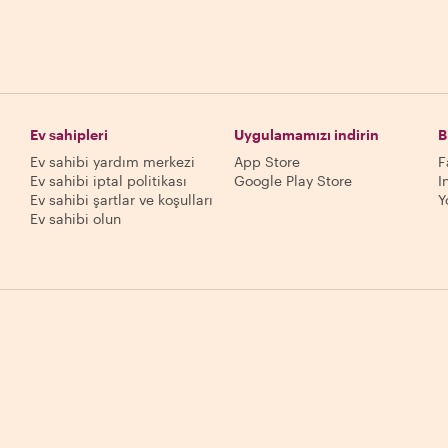
Ev sahipleri
Uygulamamızı indirin
B
Ev sahibi yardım merkezi
App Store
F
Ev sahibi iptal politikası
Google Play Store
I
Ev sahibi şartlar ve koşulları
Y
Ev sahibi olun