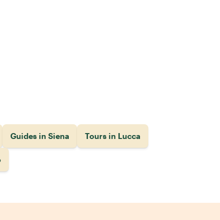
Guides in Siena
Tours in Lucca
o