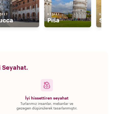
ŞFET
KEŞFET
KEŞFET
ucca
Pisa
Sien
i Seyahat.
İyi hissettiren seyahat
Turlarımız insanlar, mekanlar ve
gezegen düşünülerek tasarlanmıştır.