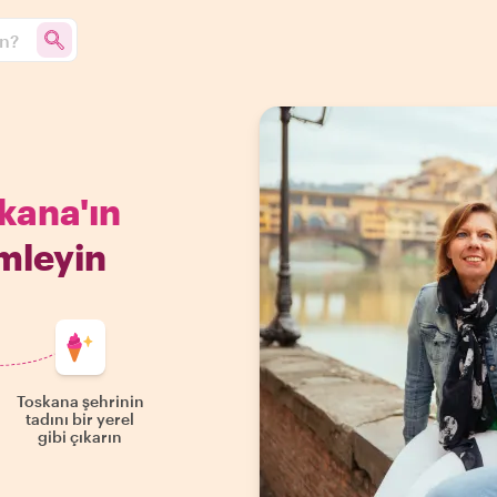
un?
kana'ın
imleyin
Toskana şehrinin
tadını bir yerel
gibi çıkarın