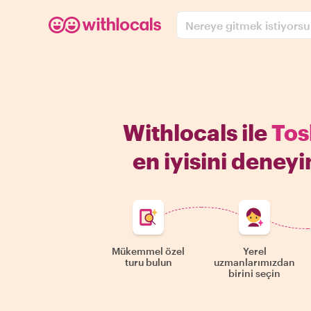
Nereye gitmek istiyors
Withlocals ile
Tos
en iyisini deney
Mükemmel özel
Yerel
turu bulun
uzmanlarımızdan
birini seçin