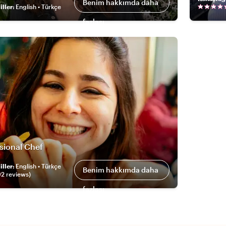
Benim hakkımda daha
ller
:
English • Türkçe
fazlası
sional Chef
ller
:
English • Türkçe
Benim hakkımda daha
92
review
s
)
fazlası