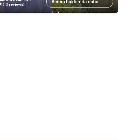
Benim hakkımda daha
(
10
review
s
)
fazlası