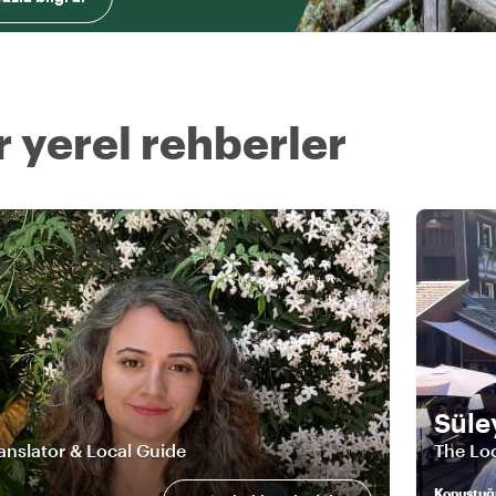
 yerel rehberler
Sül
ranslator & Local Guide
The Loc
Konuştuğ