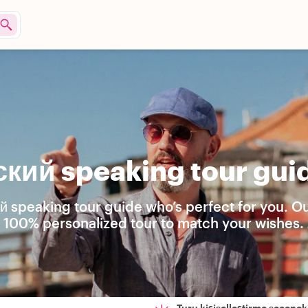
кий speaking tour guid
й speaking tour guide who’s perfect for you. O
 a 100% personalized tour to match your wishes. 
Turu kişiselleştirme seçenekl