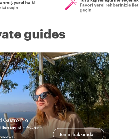
anmış yerel halk!
Favori yerel rehberinizle ile
izi seçin
geçin
vate guides
d Gastro Pro
ller
:
English • Русский •
Benim hakkımda
review
s
)