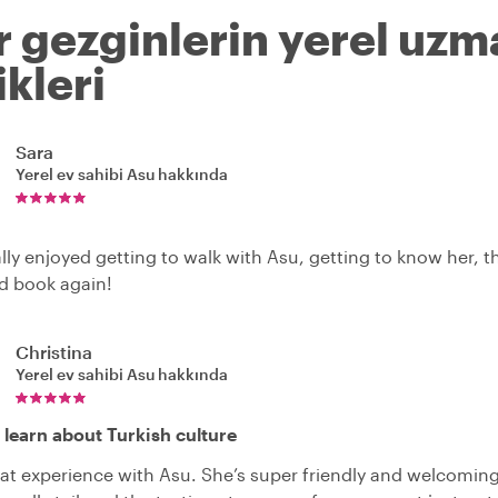
r gezginlerin yerel uzm
kleri
Sara
Yerel ev sahibi
Asu
hakkında
lly enjoyed getting to walk with Asu, getting to know her, th
d book again!
Christina
Yerel ev sahibi
Asu
hakkında
 learn about Turkish culture
t experience with Asu. She’s super friendly and welcoming. I