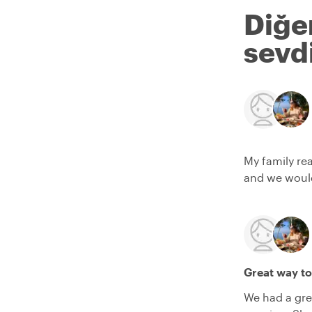
Diğe
sevdi
My family rea
and we woul
Great way to
We had a grea