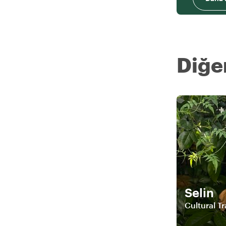
Diğer
Selin
Cultural T