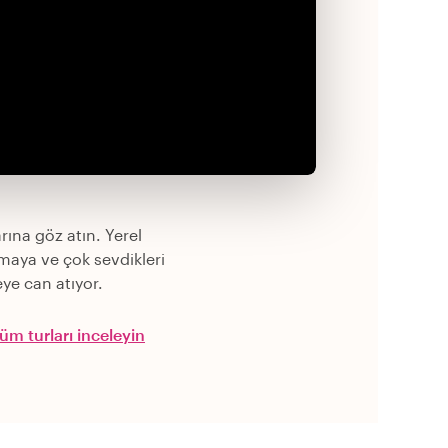
rına göz atın. Yerel
maya ve çok sevdikleri
ye can atıyor.
üm turları inceleyin