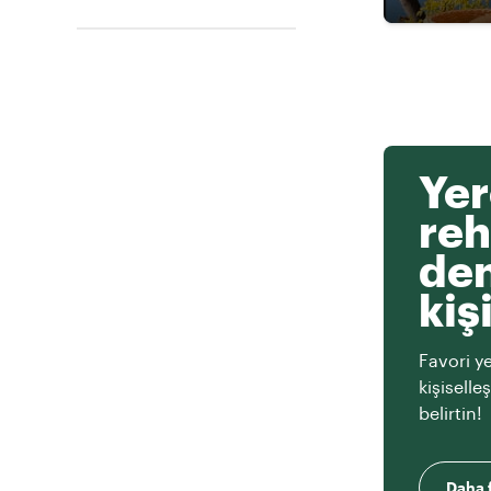
Yer
reh
den
kiş
Favori ye
kişiselle
belirtin!
Daha f