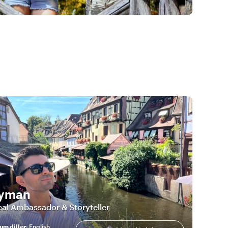
eyman
al Ambassador & Storyteller
um diller
:
English