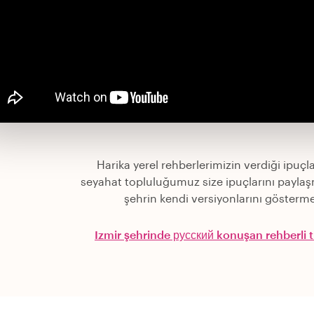
Harika yerel rehberlerimizin verdiği ipuçla
seyahat topluluğumuz size ipuçlarını paylaş
şehrin kendi versiyonlarını gösterme
Izmir şehrinde русский konuşan rehberli t