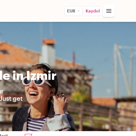
EUR
Kaydol
e in Izmir
ur
Just get
eri!