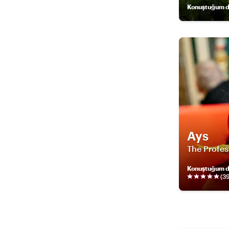
Konuştuğum di
Ays
The Profes
Konuştuğum di
(
3