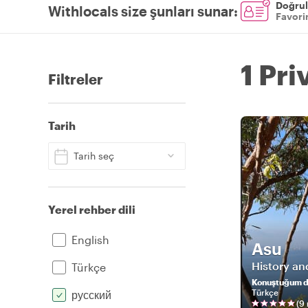
Doğrul
Withlocals size şunları sunar
:
Favorin
1 Pri
Filtreler
Tarih
Tarih seç
Yerel rehber dili
English
Asu
History an
Türkçe
Konuştuğum di
Türkçe
русский
(
9