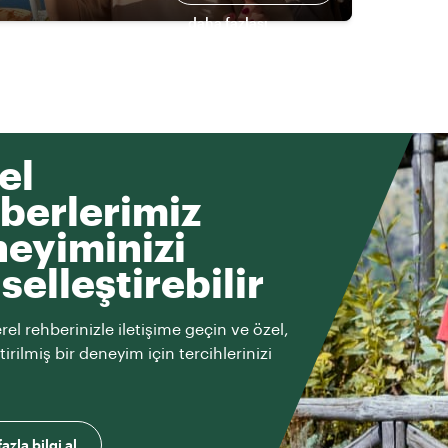
daha fazlası
el
berlerimiz
eyiminizi
iselleştirebilir
rel rehberinizle iletişime geçin ve özel,
ştirilmiş bir deneyim için tercihlerinizi
azla bilgi al