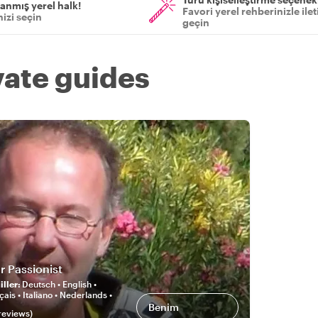
anmış yerel halk!
Favori yerel rehberinizle ile
izi seçin
geçin
vate guides
r Passionist
ller
:
Deutsch • English •
ais • Italiano • Nederlands •
Benim
review
s
)