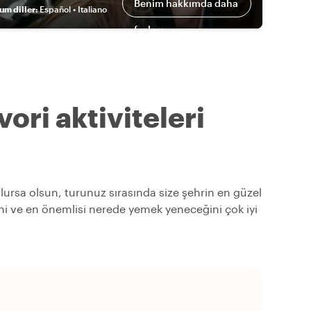
Benim hakkımda daha
um diller
:
Español • Italiano
fazlası
ori aktiviteleri
 olursa olsun, turunuz sırasında size şehrin en güzel
ğini ve en önemlisi nerede yemek yeneceğini çok iyi