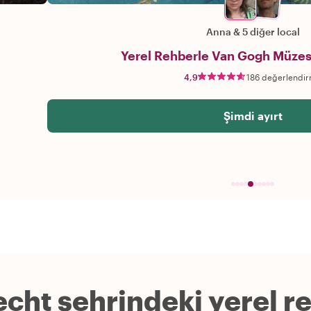
Anna
&
5 diğer local
Yerel Rehberle Van Gogh Müzesi
4,9
186 değerlendi
Şimdi ayırt
echt şehrindeki yerel r