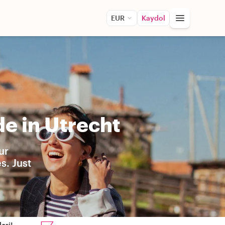
EUR
Kaydol
e in Utrecht
ur
s. Just
eri!