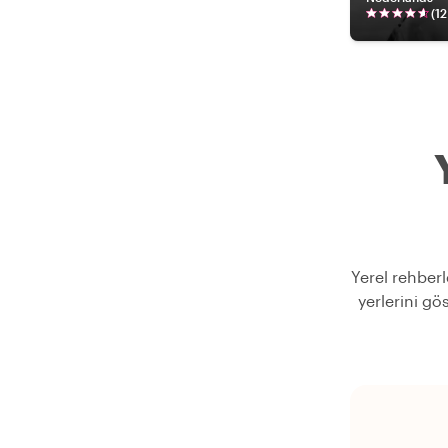
(
12
Yerel rehberl
yerlerini gö