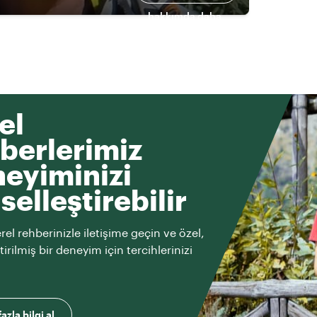
hakkımda daha
fazlası
el
berlerimiz
eyiminizi
iselleştirebilir
rel rehberinizle iletişime geçin ve özel,
ştirilmiş bir deneyim için tercihlerinizi
azla bilgi al