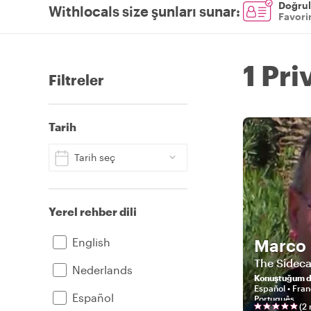
Doğrul
Withlocals size şunları sunar
:
Favorin
1 Pri
Filtreler
Tarih
Tarih seç
Yerel rehber dili
English
Marco
The Sideca
Nederlands
Konuştuğum di
Español • Franç
Español
Português
(
2