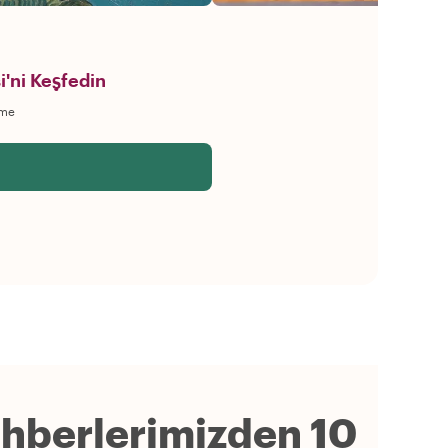
'ni Keşfedin
rme
ehberlerimizden 10