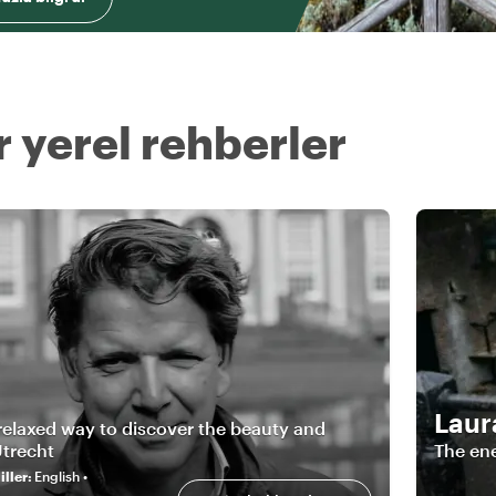
 yerel rehberler
Laur
relaxed way to discover the beauty and
trecht
The ene
ller
:
English •