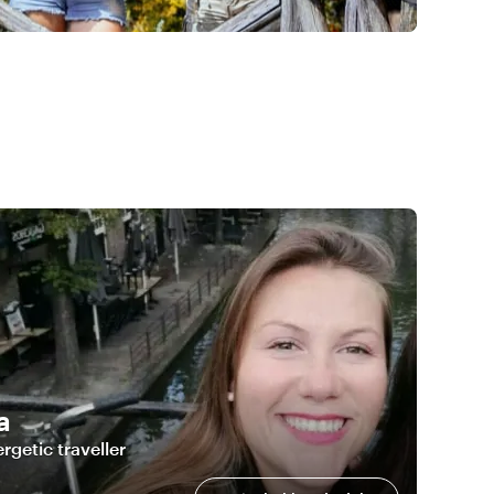
a
rgetic traveller