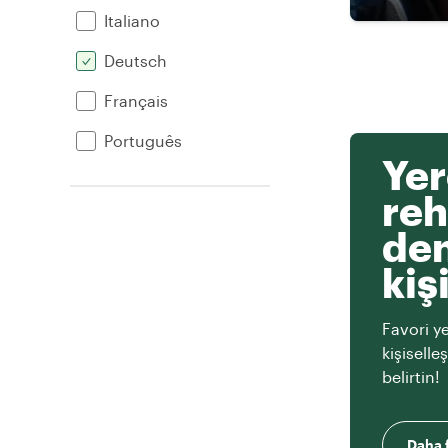
Italiano
Deutsch
Français
Português
Yer
reh
den
kiş
Favori ye
kişiselle
belirtin!
Daha f