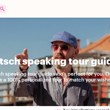
sch speaking tour guid
h speaking tour guide who’s perfect for you. O
te a 100% personalized tour to match your wishe
Turu kişiselleştirme seçenekl