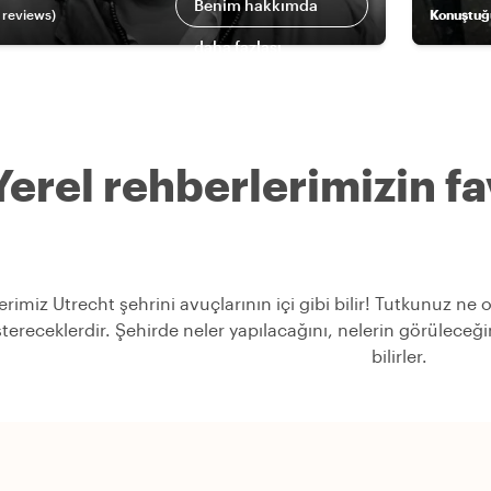
Benim hakkımda
review
s
)
Konuştuğ
daha fazlası
Yerel rehberlerimizin fav
erimiz Utrecht şehrini avuçlarının içi gibi bilir! Tutkunuz ne
stereceklerdir. Şehirde neler yapılacağını, nelerin görülece
bilirler.