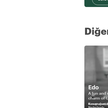
Diğer
Edo
A fun and 
charm of U
Konuştuğum di
Nederlands