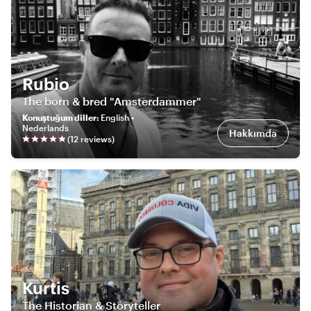
Rubio
The born & bred "Amsterdammer"
Konuştuğum diller
:
English •
Nederlands
Hakkımda
(
12
review
s
)
Kurtis
The Historian & Storyteller