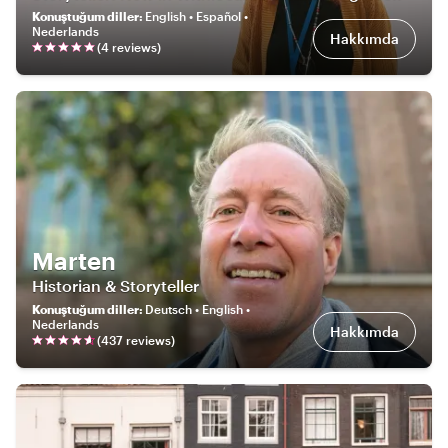
Konuştuğum diller
:
English • Español •
Nederlands
Hakkımda
(
4
review
s
)
Marten
Historian & Storyteller
Konuştuğum diller
:
Deutsch • English •
Nederlands
Hakkımda
(
437
review
s
)