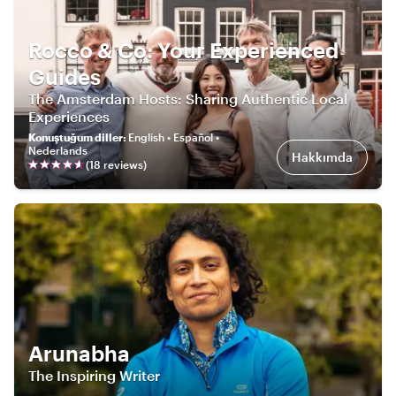
Rocco & Co: Your Experienced
Guides
The Amsterdam Hosts: Sharing Authentic Local
Experiences
Konuştuğum diller
:
English • Español •
Nederlands
Hakkımda
(
18
review
s
)
Arunabha
The Inspiring Writer