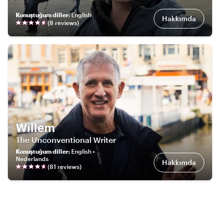
Konuştuğum diller
:
English
Hakkımda
(
8
review
s
)
Willem
The Unconventional Writer
Konuştuğum diller
:
English •
Nederlands
Hakkımda
(
81
review
s
)