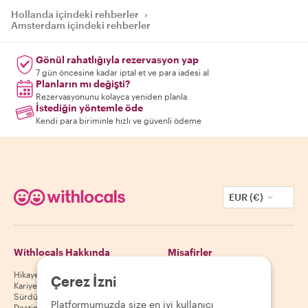
Hollanda içindeki rehberler
›
Amsterdam içindeki rehberler
Gönül rahatlığıyla rezervasyon yap
7 gün öncesine kadar iptal et ve para iadesi al
Planların mı değişti?
Rezervasyonunu kolayca yeniden planla
İstediğin yöntemle öde
Kendi para biriminle hızlı ve güvenli ödeme
EUR (€)
Withlocals Hakkında
Misafirler
Hikayemiz
Misafir yardım merkezi
Çerez İzni
Kariyer
Misafir iptal politikası
Sürdürülebilirlik
Misafir kullanım koşulları
Platformumuzda size en iyi kullanıcı
Destinasyonlar