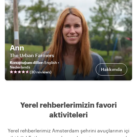
Ann
The Urban Farmers
Konuştuğum diller
:
English •
Nederlands
Hakkımda
(
30
review
s
)
Yerel rehberlerimizin favori
aktiviteleri
Yerel rehberlerimiz Amsterdam şehrini avuçlarının içi