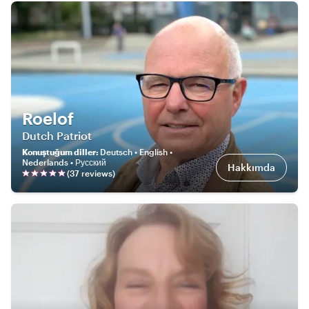
Roelof
Dutch Patriot
Konuştuğum diller
:
Deutsch • English •
Nederlands • Русский
Hakkımda
(
37
review
s
)