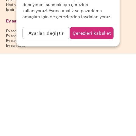
deneyimini sunmak için çerezleri
Hediye kuponları
İş birliği yap
kullanıyoruz! Ayrıca analiz ve pazarlama
amaçları için de çerezlerden faydalanıyoruz.
Ev sahipleri
Uygulamamızı indir
Ev sahibi yardım merkezi
App Store
Ayarları değiştir
Çerezleri kabul et
Ev sahibi iptal politikası
Google Play Store
Ev sahibi kullanım koşulları
Ev sahibi ol
Bizi takip et
Ödeme yöntemleri
Mastercard, Visa, Amex, Di
Facebook
Instagram
YouTube
Kullanılabilirlik destinasyona göre değişir
©
2026
Withlocals.com
|
Gizlilik Politikası
|
Çerezler
|
Site haritası