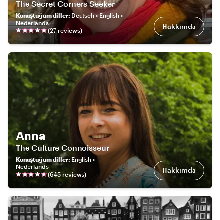
The Secret Corners Seeker
Konuştuğum diller
:
Deutsch • English •
Nederlands
Hakkımda
(
27
review
s
)
Anna
The Culture Connoisseur
Konuştuğum diller
:
English •
Nederlands
Hakkımda
(
645
review
s
)