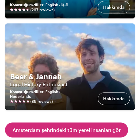
Konuştuğum diller
:
English • हिन्दी
Hakkımda
(
267
review
s
)
Beer & Jannah
Local History Enthusiast
Konuştuğum diller
:
English •
Nederlands
Hakkımda
(
89
review
s
)
Amsterdam şehrindeki tüm yerel insanları gör