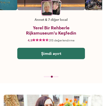
Annet
&
7 diğer local
Yerel Bir Rehberle
Rijksmuseum'u Keşfedin
4,9
315 değerlendirme
Şimdi ayırt