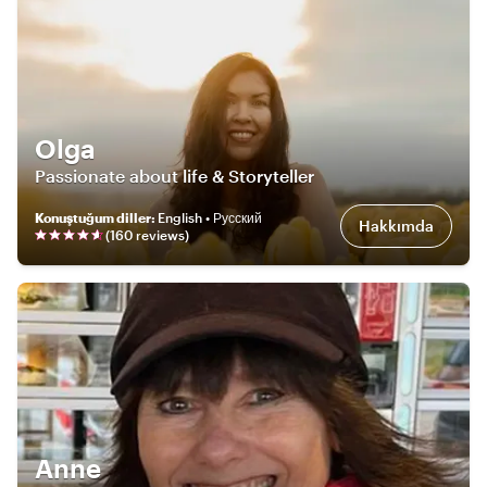
Olga
Passionate about life & Storyteller
Konuştuğum diller
:
English • Русский
Hakkımda
(
160
review
s
)
Anne