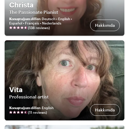
Christa
The Passionate Pianist
Konuştuğum diller
:
Deutsch • English •
Español • Français • Nederlands
Hakkımda
(
138
review
s
)
Vita
Professional artist
Konuştuğum diller
:
English
Hakkımda
(
11
review
s
)