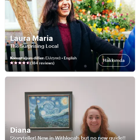
Laura Maria
The Surprising Local
Konuştuğum diller
:
Ελληνικά • English
Hakkımda
(
184
review
s
)
Diana
Storyteller! New in Withlocals but no new guide!!