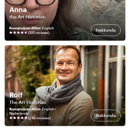
Anna
the Art Historian
Konuştuğum diller
:
English
Hakkımda
(
101
review
s
)
Rolf
The Art Historian
Konuştuğum diller
:
English •
Nederlands
Hakkımda
(
276
review
s
)