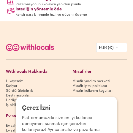
Rezervasyonunu kolayca yeniden planla
İstediğin yöntemle öde
Kendi para biriminle hızlı ve güvenli ödeme
EUR (€)
Withlocals Hakkında
Misafirler
Hikayemiz
Misafir yardım merkezi
Kariyer
Misafir iptal politikası
Sürdürülebilirlik
Misafir kullanım koşulları
Destinasyonlar
Hediye kuponları
İş birliği yap
Çerez İzni
Ev sahipleri
Uygulamamızı indir
Platformumuzda size en iyi kullanıcı
deneyimini sunmak için çerezleri
Ev sahibi yardım merkezi
App Store
kullanıyoruz! Ayrıca analiz ve pazarlama
Ev sahibi iptal politikası
Google Play Store