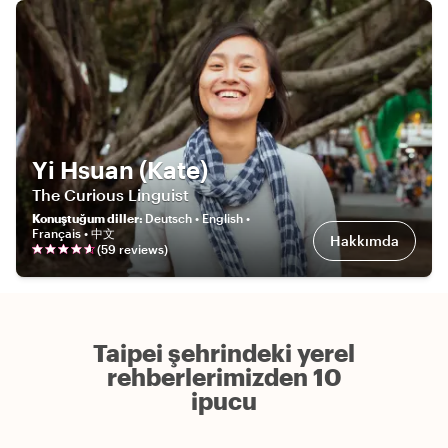
Yi Hsuan (Kate)
The Curious Linguist
Konuştuğum diller
:
Deutsch • English •
Français • 中文
Hakkımda
(
59
review
s
)
Taipei şehrindeki yerel
rehberlerimizden 10
ipucu