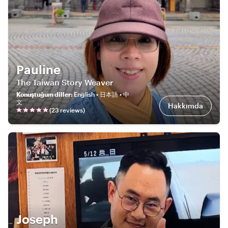
Pauline
The Taiwan Story Weaver
Konuştuğum diller
:
English • 日本語 • 中
文
Hakkımda
(
23
review
s
)
Joseph