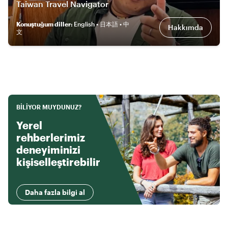
Taiwan Travel Navigator
Konuştuğum diller
:
English • 日本語 • 中
Hakkımda
文
BILIYOR MUYDUNUZ?
Yerel
rehberlerimiz
deneyiminizi
kişiselleştirebilir
Daha fazla bilgi al