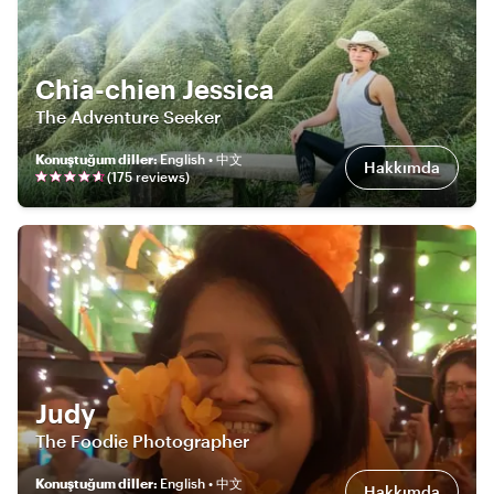
Chia-chien Jessica
The Adventure Seeker
Konuştuğum diller
:
English • 中文
Hakkımda
(
175
review
s
)
Judy
The Foodie Photographer
Konuştuğum diller
:
English • 中文
Hakkımda