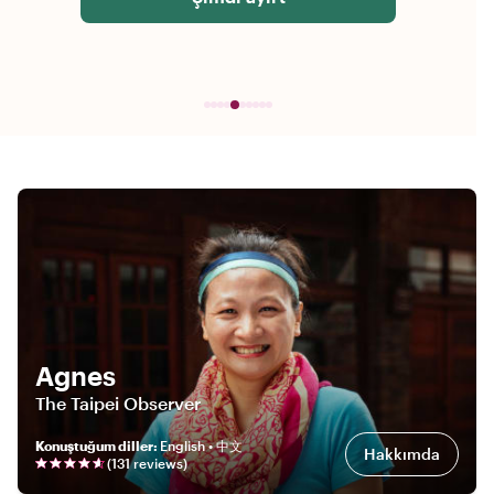
Agnes
The Taipei Observer
Konuştuğum diller
:
English • 中文
Hakkımda
(
131
review
s
)