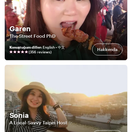
Garen
The Street Food PhD
Konuştuğum diller
:
English • 中文
Hakkımda
(
356
review
s
)
Sonia
A Local-Savvy Taipei Host ✨