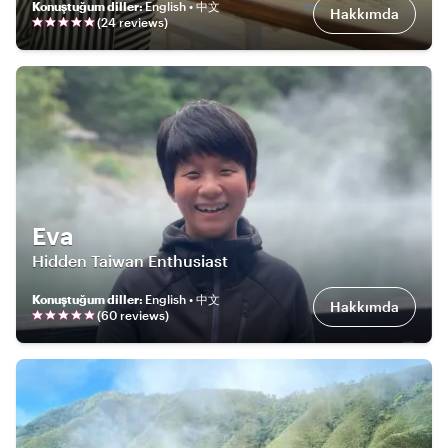
Konuştuğum diller
:
English • 中文
Hakkımda
(
24
review
s
)
Eva
Hidden Taiwan Enthusiast
Konuştuğum diller
:
English • 中文
Hakkımda
(
60
review
s
)