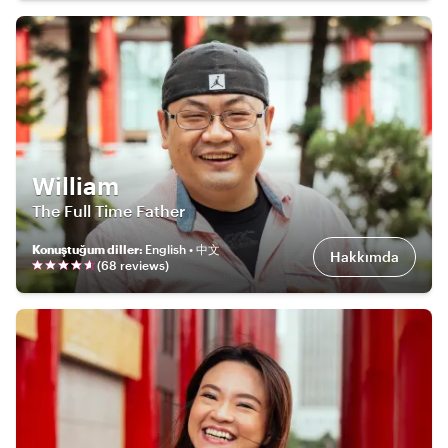
William
The Full Time Father
Konuştuğum diller
:
English • 中文
Hakkımda
(
68
review
s
)