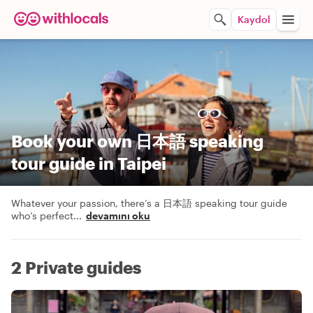
Kaydol
Book your own 日本語 speaking
tour guide in Taipei
Whatever your passion, there’s a 日本語 speaking tour guide
who’s perfect
...
devamını oku
2 Private guides