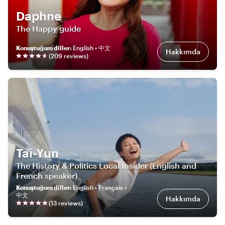
Daphne
The Happy guide
Konuştuğum diller
:
English • 中文
Hakkımda
(
209
review
s
)
Tai-Yun
The History & Politics Local Insider (English and
French speaker)
Konuştuğum diller
:
English • Français •
中文
Hakkımda
(
13
review
s
)