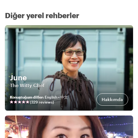
Diğer yerel rehberler
June
The Witty Chef
Konuştuğum diller
:
English • 中文
Hakkımda
(
329
review
s
)