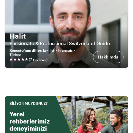
Halit
Passionate & Professional Switzerland Guide
Konuştuğum diller
:
English • Français •
Türkçe
Hakkımda
(
7
review
s
)
BILIYOR MUYDUNUZ?
Yerel
rehberlerimiz
deneyiminizi