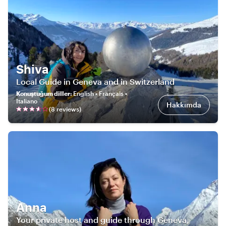
Shiva
Local Guide in Geneva and in Switzerland
Konuştuğum diller
:
English • Français •
Italiano
Hakkımda
(
8
review
s
)
Anna
Your private host and guide through Geneva,