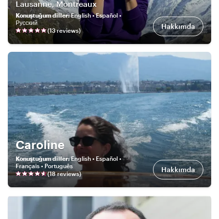
Lausanne, Montreaux
Konuştuğum diller
:
English • Español •
Русский
Hakkımda
(
13
review
s
)
Caroline
Konuştuğum diller
:
English • Español •
Français • Português
Hakkımda
(
18
review
s
)