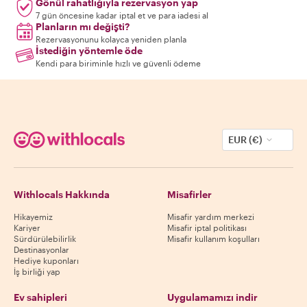
Gönül rahatlığıyla rezervasyon yap
7 gün öncesine kadar iptal et ve para iadesi al
Planların mı değişti?
Rezervasyonunu kolayca yeniden planla
İstediğin yöntemle öde
Kendi para biriminle hızlı ve güvenli ödeme
EUR (€)
Withlocals Hakkında
Misafirler
Hikayemiz
Misafir yardım merkezi
Kariyer
Misafir iptal politikası
Sürdürülebilirlik
Misafir kullanım koşulları
Destinasyonlar
Hediye kuponları
İş birliği yap
Ev sahipleri
Uygulamamızı indir