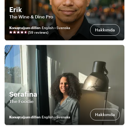
Erik
The Wine & Dine Pro
Konuştuğum diller
:
English • Svenska
Hakkımda
(
59
review
s
)
Serafina
The Foodie
Hakkımda
Konuştuğum diller
:
English • Svenska