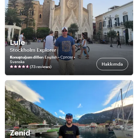
Lule
Stockholm Explorer
Konuştuğum diller
:
English • Српски •
Svenska
Hakkımda
(
73
review
s
)
Zenid