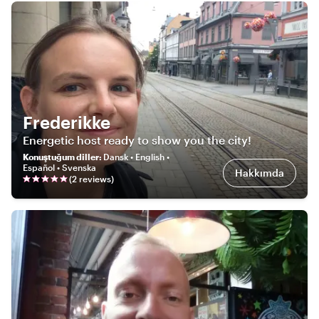
Frederikke
Energetic host ready to show you the city!
Konuştuğum diller
:
Dansk • English •
Español • Svenska
Hakkımda
(
2
review
s
)