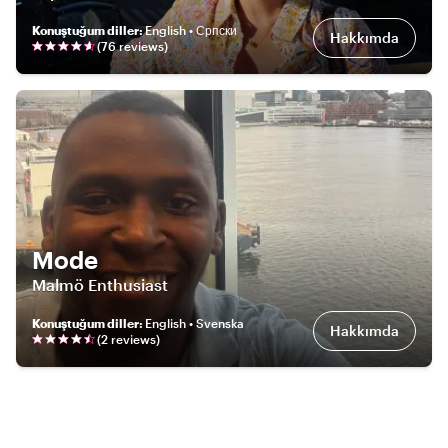
Konuştuğum diller
:
English • Српски
Hakkımda
(
76
review
s
)
Mode
Malmö Enthusiast
Konuştuğum diller
:
English • Svenska
Hakkımda
(
2
review
s
)