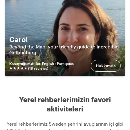
Carol
Beyond the Map: your friendly guide to incredible
Gothenburg
Konuştuğum diller
:
English • Português
Hakkımda
(
18
review
s
)
Yerel rehberlerimizin favori
aktiviteleri
Yerel rehberlerimiz Sweden şehrini avuçlarının içi gibi