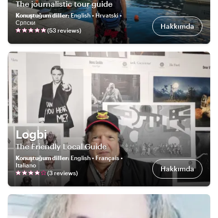
The journalistic tour guide
Konuştuğum diller
:
English • Hrvatski •
Српски
Hakkımda
(
53
review
s
)
Logbi
The Friendly Local Guide
Konuştuğum diller
:
English • Français •
Italiano
Hakkımda
(
3
review
s
)