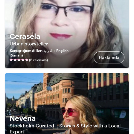
Cerasela
Urban storyteller
Konuştuğum diller
:
العربية • English •
Română
Hakkımda
(
5
review
s
)
Nevena
Stockholm Curated – Stories & Style with a Local
Expert.