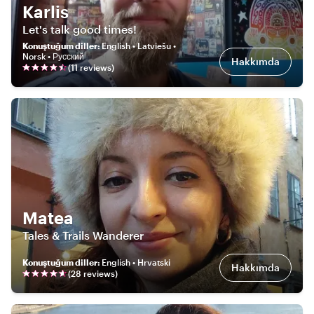
Karlis
Let's talk good times!
Konuştuğum diller
:
English • Latviešu •
Norsk • Русский
Hakkımda
(
11
review
s
)
Matea
Tales & Trails Wanderer
Konuştuğum diller
:
English • Hrvatski
Hakkımda
(
28
review
s
)