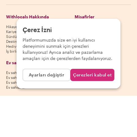
Withlocals Hakkında
Misafirler
Hikayemiz
Misafir yardım merkezi
Çerez İzni
Kariyer
Misafir iptal politikası
Sürdürülebilirlik
Misafir kullanım koşulları
Platformumuzda size en iyi kullanıcı
Destinasyonlar
deneyimini sunmak için çerezleri
Hediye kuponları
İş birliği yap
kullanıyoruz! Ayrıca analiz ve pazarlama
amaçları için de çerezlerden faydalanıyoruz.
Ev sahipleri
Uygulamamızı indir
Ev sahibi yardım merkezi
App Store
Ayarları değiştir
Çerezleri kabul et
Ev sahibi iptal politikası
Google Play Store
Ev sahibi kullanım koşulları
Ev sahibi ol
Bizi takip et
Ödeme yöntemleri
Mastercard, Visa, Amex, Di
Facebook
Instagram
YouTube
Kullanılabilirlik destinasyona göre değişir