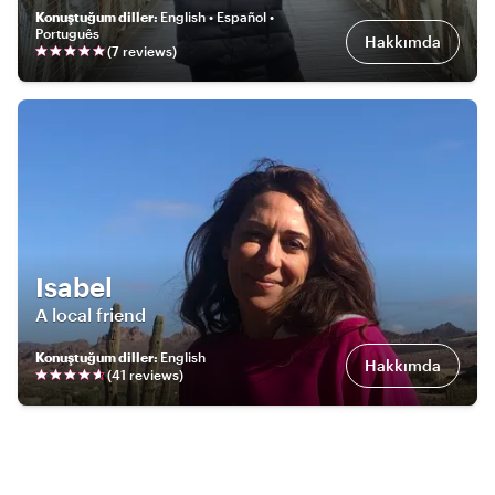
Konuştuğum diller
:
English • Español •
Português
Hakkımda
(
7
review
s
)
Isabel
A local friend
Konuştuğum diller
:
English
Hakkımda
(
41
review
s
)