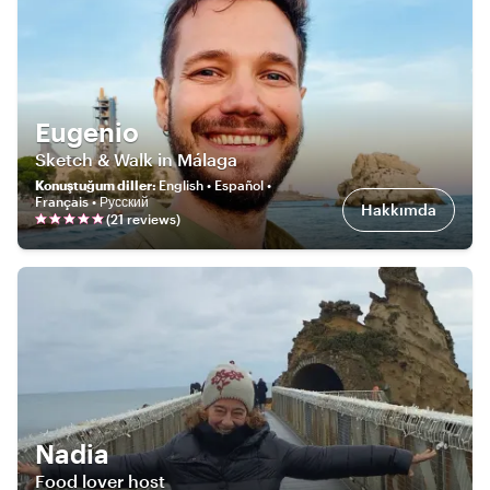
Eugenio
Sketch & Walk in Málaga
Konuştuğum diller
:
English • Español •
Français • Русский
Hakkımda
(
21
review
s
)
Nadia
Food lover host