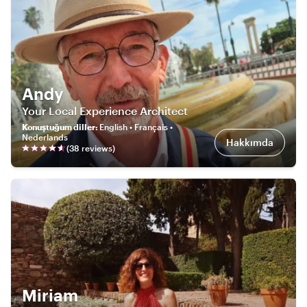
Andy
Your Local Experience Architect
Konuştuğum diller
:
English • Français •
Nederlands
Hakkımda
(
38
review
s
)
Miriam