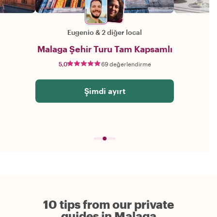
Eugenio
&
2 diğer local
Malaga Şehir Turu Tam Kapsamlı
5,0
69 değerlendirme
Şimdi ayırt
10 tips from our private
guides in Malaga