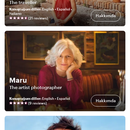
The traveller
Konuştuğum diller
:
English • Español •
Italiano
Hakkımda
(
21
review
s
)
Maru
The artist photographer
Konuştuğum diller
:
English • Español
Hakkımda
(
9
review
s
)