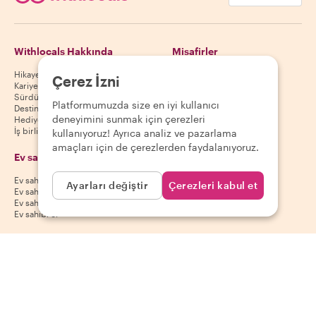
Withlocals Hakkında
Misafirler
Hikayemiz
Misafir yardım merkezi
Çerez İzni
Kariyer
Misafir iptal politikası
Sürdürülebilirlik
Misafir kullanım koşulları
Platformumuzda size en iyi kullanıcı
Destinasyonlar
deneyimini sunmak için çerezleri
Hediye kuponları
İş birliği yap
kullanıyoruz! Ayrıca analiz ve pazarlama
amaçları için de çerezlerden faydalanıyoruz.
Ev sahipleri
Uygulamamızı indir
Ev sahibi yardım merkezi
App Store
Ayarları değiştir
Çerezleri kabul et
Ev sahibi iptal politikası
Google Play Store
Ev sahibi kullanım koşulları
Ev sahibi ol
Bizi takip et
Ödeme yöntemleri
Mastercard, Visa, Amex, Di
Facebook
Instagram
YouTube
Kullanılabilirlik destinasyona göre değişir