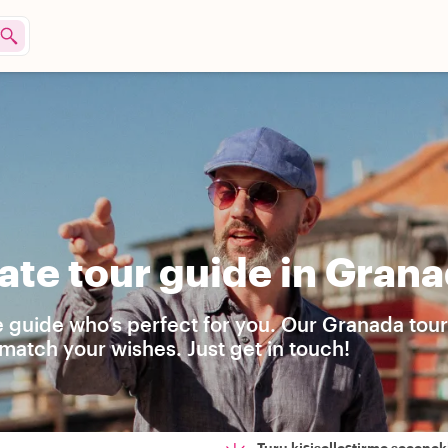
ate tour guide in Gran
e guide who’s perfect for you. Our Granada tou
match your wishes. Just get in touch!
Turu kişiselleştirme seçenekl