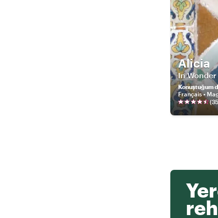
Alicia
In Wonder
Konuştuğum di
Français • Ma
(
3
Yer
reh