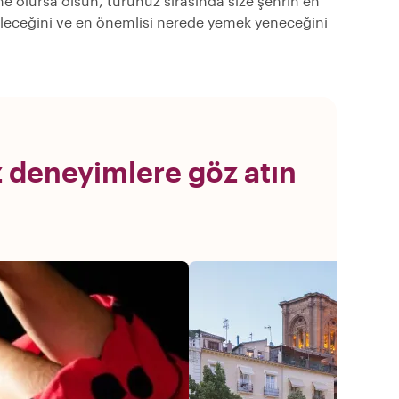
 ne olursa olsun, turunuz sırasında size şehrin en
örüleceğini ve en önemlisi nerede yemek yeneceğini
 deneyimlere göz atın