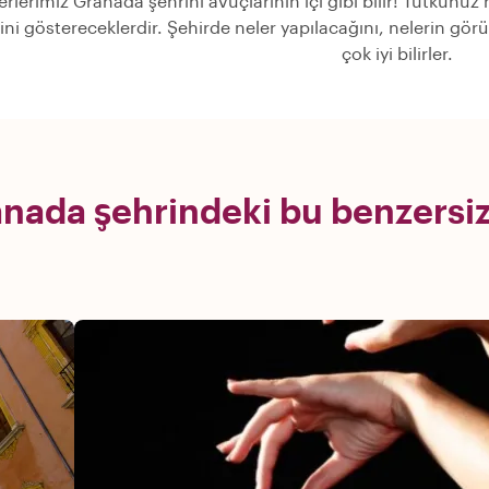
erlerimiz Granada şehrini avuçlarının içi gibi bilir! Tutkunuz
rini göstereceklerdir. Şehirde neler yapılacağını, nelerin g
çok iyi bilirler.
nada şehrindeki bu benzersiz