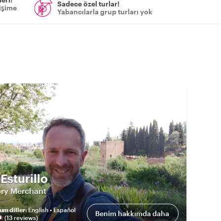
Sadece özel turlar!
tişime
Yabancılarla grup turları yok
Esturillo
ory Merchant
um diller
:
English • Español
Benim hakkımda daha
(
13
review
s
)