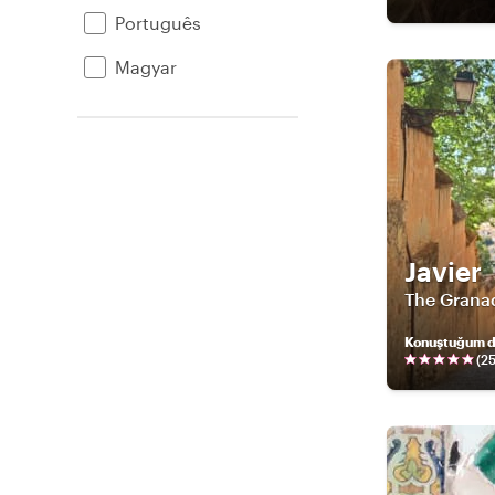
Português
Magyar
Javier
The Grana
Konuştuğum di
(
2