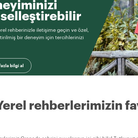
eyiminizi
iselleştirebilir
rel rehberinizle iletişime geçin ve özel,
ştirilmiş bir deneyim için tercihlerinizi
azla bilgi al
Yerel rehberlerimizin fav