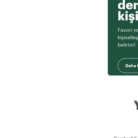
den
kiş
Favori ye
kişiselle
belirtin!
Daha f