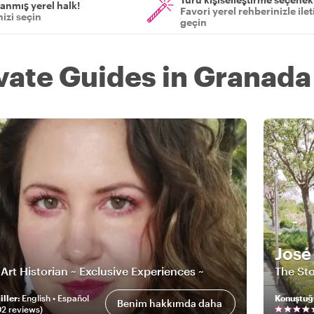
anmış yerel halk!
Favori yerel rehberinizle ile
izi seçin
geçin
ivate Guides in Granada
José 
Art Historian ~ Exclusive Experiences ~
The St
ller
:
English • Español
Konuştuğ
Benim hakkımda daha
02
review
s
)