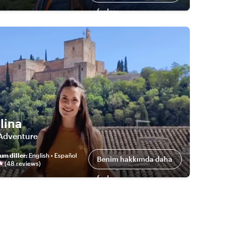
fazlası
lina
Adventure
um diller
:
English • Español
Benim hakkımda daha
(
48
review
s
)
fazlası