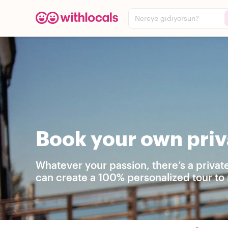
Nereye gidiyorsun?
Book your own priv
Whatever your passion, there’s a privat
can create a 100% personalized tour to 