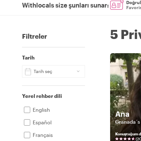
Doğrul
Withlocals size şunları sunar
:
Favorin
5 Pr
Filtreler
Tarih
Tarih seç
Yerel rehber dili
English
Ana
Granada´s 
Español
Konuştuğum di
Français
(
2