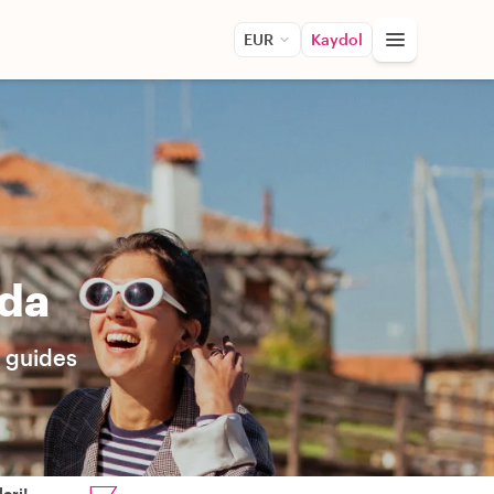
EUR
Kaydol
ada
r guides
eri!