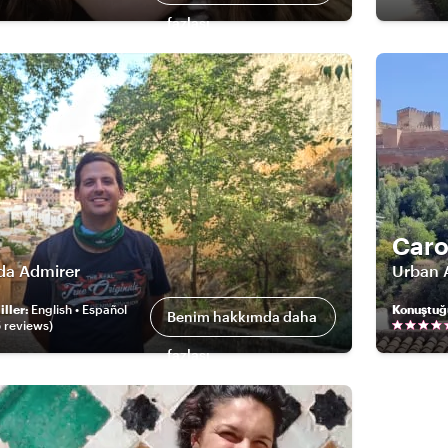
fazlası
Caro
da Admirer
Urban 
ller
:
English • Español
Konuştuğ
Benim hakkımda daha
5
review
s
)
fazlası