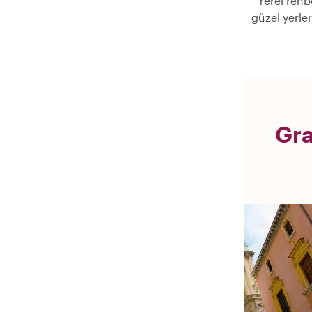
Yerel rehb
güzel yerle
Gra