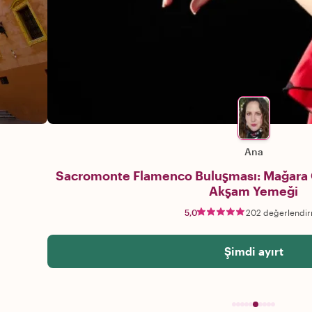
Ana
Sacromonte Flamenco Buluşması: Mağara 
Akşam Yemeği
5,0
202 değerlendi
Şimdi ayırt