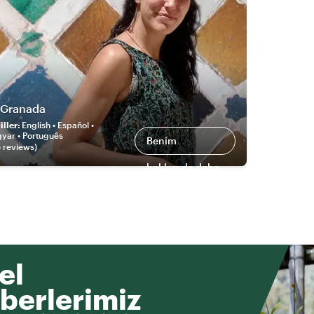
 Granada
ller
:
English • Español •
gyar • Português
Benim
5
review
s
)
hakkımda daha
fazlası
el
berlerimiz