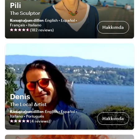
Pili
The Sculptor
Konuştuğum diller
:
English • Español •
Français • Italiano
Hakkımda
(
182
review
s
)
Denis
The Local Artist
Konuştuğum diller
:
English • Español •
Italiano • Português
Hakkımda
(
4
review
s
)