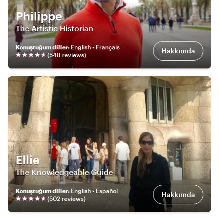
Philippe
The Artistic Historian
Konuştuğum diller
:
English • Français
Hakkımda
(
548
review
s
)
Ellie
The Knowledgeable Guide
Konuştuğum diller
:
English • Español
Hakkımda
(
502
review
s
)