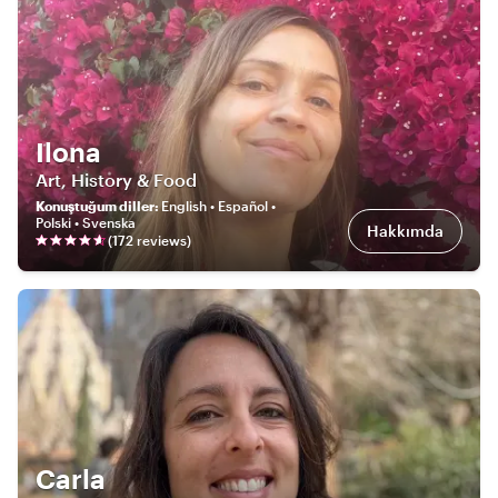
Ilona
Art, History & Food
Konuştuğum diller
:
English • Español •
Polski • Svenska
Hakkımda
(
172
review
s
)
Carla