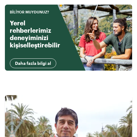
BILIYOR MUYDUNUZ?
Yerel
rehberlerimiz
deneyiminizi
kişiselleştirebilir
Daha fazla bilgi al