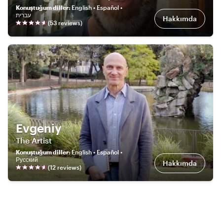
Konuştuğum diller
:
English • Español •
עברית
Hakkımda
(
53
review
s
)
Evgeniy
The Artist
Konuştuğum diller
:
English • Español •
Русский
Hakkımda
(
12
review
s
)