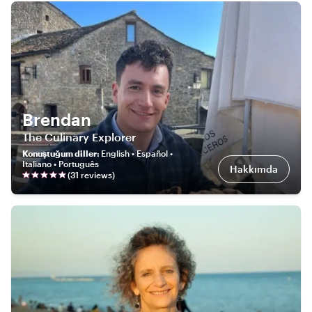
Brendan
The Culinary Explorer
Konuştuğum diller
:
English • Español •
Italiano • Português
Hakkımda
(
31
review
s
)