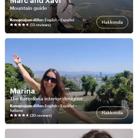
Marc and Xavi
Mountain guide
Konuştuğum diller
:
English • Español
Hakkımda
(
13
review
s
)
Marina
The Barcelona interior designer
Konuştuğum diller
:
English • Español •
Italiano
Hakkımda
(
30
review
s
)