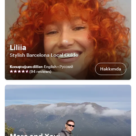
Liliia
Stylish Barcelona Local Guide
Konuştuğum diller
:
English • Русский
Hakkımda
(
94
review
s
)