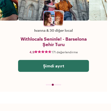
Ivanna
&
30 diğer local
Withlocals Seninle! - Barselona
Şehir Turu
4,9
171 değerlendirme
Şimdi ayırt