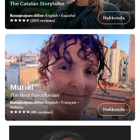
The Catalan Storyteller
Konuştuğum diller
:
English • Español
Hakkımda
(
260
review
s
)
Muriel
The Real Barcelonian
Konuştuğum diller
:
English • Français •
Italiano
Hakkımda
(
46
review
s
)