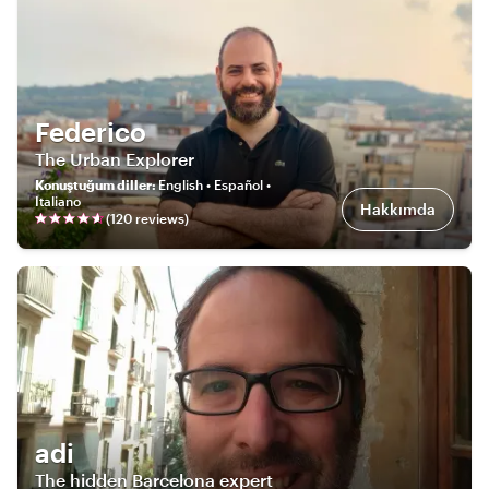
Federico
The Urban Explorer
Konuştuğum diller
:
English • Español •
Italiano
Hakkımda
(
120
review
s
)
adi
The hidden Barcelona expert