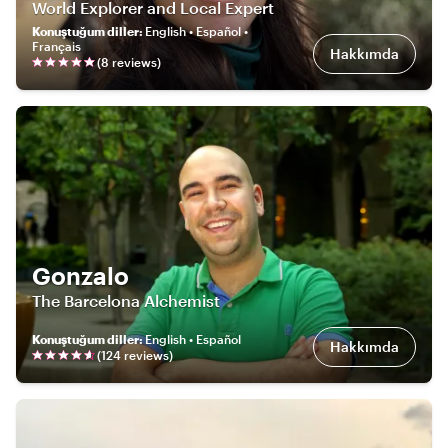
World Explorer and Local Expert
Konuştuğum diller
:
English • Español •
Français
Hakkımda
(
8
review
s
)
Gonzalo
The Barcelona Alchemist
Konuştuğum diller
:
English • Español
Hakkımda
(
124
review
s
)