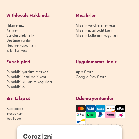
Withlocals Hakkında
Misafirler
Hikayemiz
Misafir yardım merkezi
Kariyer
Misafir iptal politikası
Sürdürülebilirlik
Misafir kullanım koşulları
Destinasyonlar
Hediye kuponları
İş birliği yap
Ev sahipleri
Uygulamamızı indir
Ev sahibi yardım merkezi
App Store
Ev sahibi iptal politikası
Google Play Store
Ev sahibi kullanım koşulları
Ev sahibi ol
Bizi takip et
Ödeme yöntemleri
Mastercard, Visa, Amex, Di
Facebook
Instagram
YouTube
Kullanılabilirlik destinasyona göre değişir
Çerez İzni