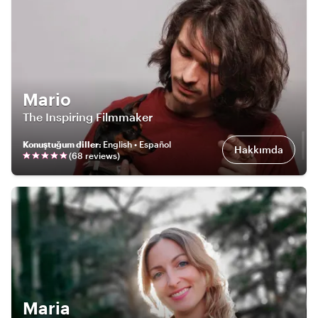
Mario
The Inspiring Filmmaker
Konuştuğum diller
:
English • Español
Hakkımda
(
68
review
s
)
Maria