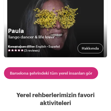
Paula
Tango dancer & life lover
Konuştuğum diller
:
English • Español
Hakkımda
(
3
review
s
)
Barselona şehrindeki tüm yerel insanları gör
Yerel rehberlerimizin favori
aktiviteleri