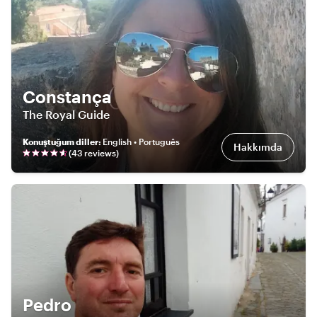
Constança
The Royal Guide
Konuştuğum diller
:
English • Português
Hakkımda
(
43
review
s
)
Pedro