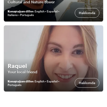
Cultural and Nature Lover
Konuştuğum diller
:
English • Español •
Hakkımda
Italiano • Português
Raquel
Your local friend
Konuştuğum diller
:
English • Español •
Hakkımda
Português