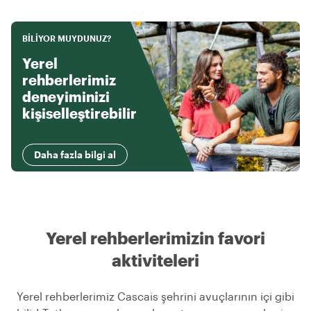
BILIYOR MUYDUNUZ?
Yerel
rehberlerimiz
deneyiminizi
kişiselleştirebilir
Daha fazla bilgi al
Yerel rehberlerimizin favori
aktiviteleri
Yerel rehberlerimiz Cascais şehrini avuçlarının içi gibi