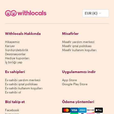
EUR (€)
Withlocals Hakkında
Misafirler
Hikayemiz
Misafir yardım merkezi
Kariyer
Misafir iptal politikası
Sürdürülebilirlik
Misafir kullanım koşulları
Destinasyonlar
Hediye kuponları
İş birliği yap
Ev sahipleri
Uygulamamızı indir
Ev sahibi yardım merkezi
App Store
Ev sahibi iptal politikası
Google Play Store
Ev sahibi kullanım koşulları
Ev sahibi ol
Bizi takip et
Ödeme yöntemleri
Mastercard, Visa, Amex, Di
Facebook