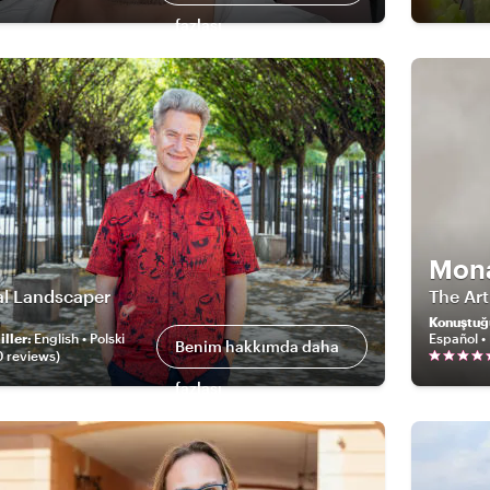
fazlası
Mon
al Landscaper
The Ar
Konuştuğ
ller
:
English • Polski
Español • 
Benim hakkımda daha
0
review
s
)
fazlası