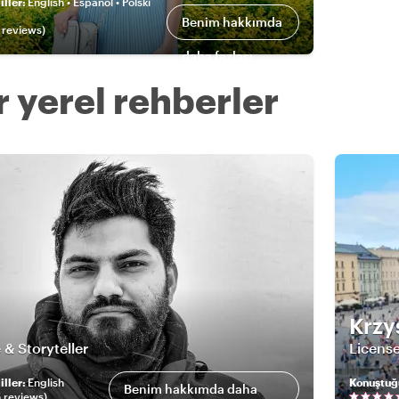
ller
:
English • Español • Polski
Benim hakkımda
review
s
)
daha fazlası
 yerel rehberler
Krzy
 & Storyteller
Licens
ller
:
English
Konuştuğ
Benim hakkımda daha
5
review
s
)