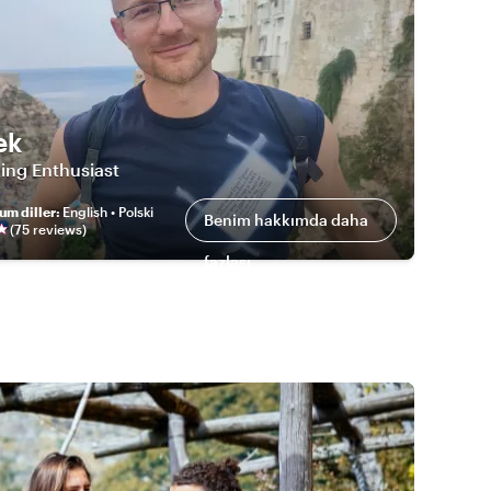
ek
ing Enthusiast
um diller
:
English • Polski
Benim hakkımda daha
(
75
review
s
)
fazlası