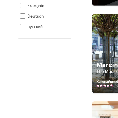
Français
Deutsch
русский
Marcin
The Music
Konuştuğum di
(
9