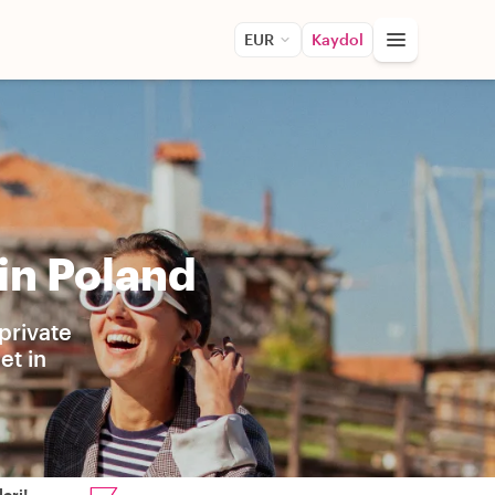
EUR
Kaydol
in Poland
private
et in
eri!