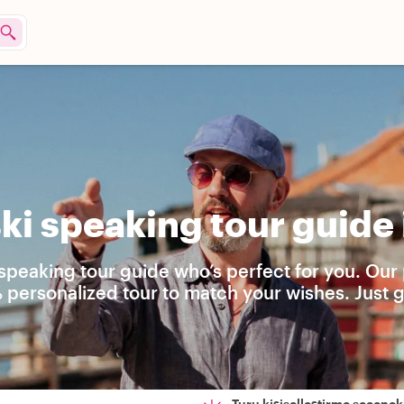
ki speaking tour guide 
 speaking tour guide who’s perfect for you. Our 
 personalized tour to match your wishes. Just g
Turu kişiselleştirme seçenekl