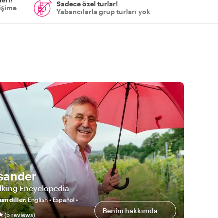
Sadece özel turlar!
tişime
Yabancılarla grup turları yok
sander
lking Encyclopedia
um diller
:
English • Español •
Benim hakkımda
(
5
review
s
)