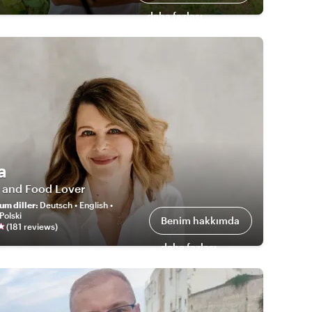
daha fazlası
a
t and Food Lover
um diller
:
Deutsch • English •
Polski
Benim hakkımda
(
181
review
s
)
daha fazlası