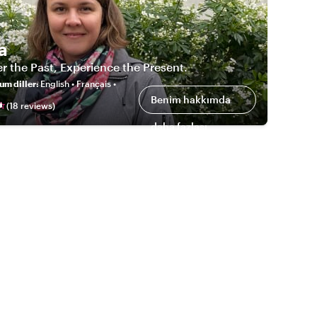
a
r the Past, Experience the Present.
um diller
:
English • Français •
Benim hakkımda
(
18
review
s
)
daha fazlası