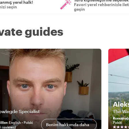
anmış yerel halk!
Favori yerel rehberinizle ile
izi seçin
geçin
ivate guides
Alek
owlegde Specialist
The Wa
Konuştuğ
ller
:
English • Polski
Polski
Benim hakkımda daha
4
review
s
)