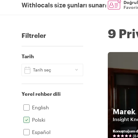
Doğrul
Withlocals size şunları sunar
:
Favorin
9 Pr
Filtreler
Tarih
Tarih seç
Yerel rehber dili
English
Marek
Insight Kn
Polski
Konuştuğum di
Español
(
8