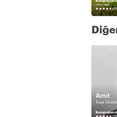
Konuştuğum di
• Русский
(
17
Diğer
Amit
Tour Guide
Konuştuğum di
(
2