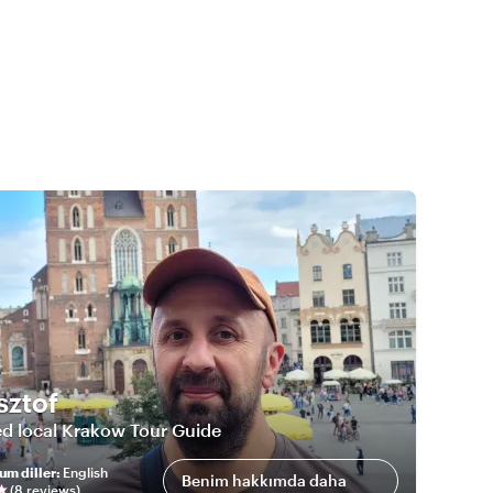
sztof
ed local Krakow Tour Guide
um diller
:
English
Benim hakkımda daha
(
8
review
s
)