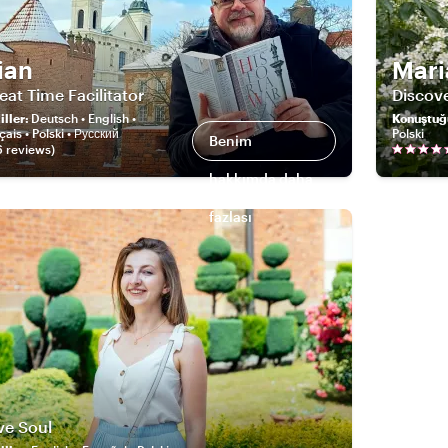
ian
Mari
at Time Facilitator
Discove
ller
:
Deutsch • English •
Konuştuğ
ais • Polski • Русский
Polski
Benim
6
review
s
)
hakkımda daha
fazlası
ve Soul