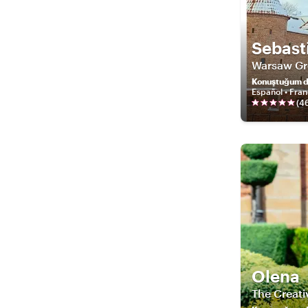
Sebast
Warsaw Gre
Konuştuğum di
Español • Franç
(
4
Olena
The Creati