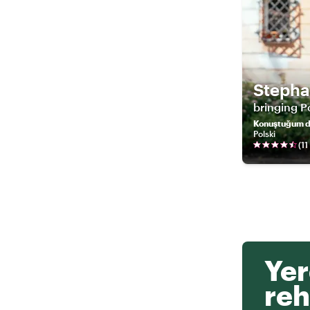
Steph
bringing P
Konuştuğum di
Polski
(
11
Yer
reh