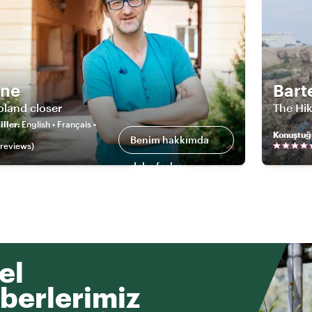
ane
Bart
oland closer
The Hik
ller
:
English • Français •
Konuştuğ
Benim hakkımda
review
s
)
daha fazlası
el
berlerimiz