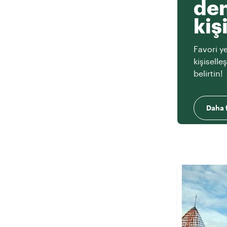
den
kiş
Favori ye
kişiselle
belirtin!
Daha f