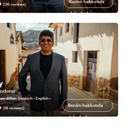
Benim hakkımda
(
116
review
s
)
daha fazlası
y
nderer
um diller
:
Deutsch • English •
Benim hakkımda
(
18
review
s
)
daha fazlası