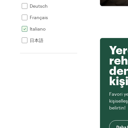
Deutsch
Français
Italiano
日本語
Yer
reh
den
kiş
Favori ye
kişiselle
belirtin!
Daha f