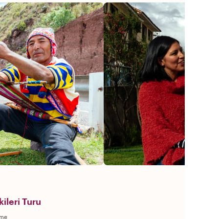
ileri Turu
rme