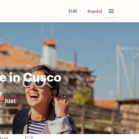
EUR
Kaydol
e in Cusco
r
. Just
eri!