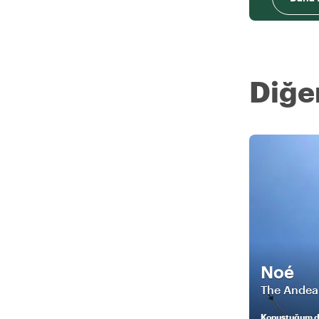
Diğer
Noé
The Andea
Konuştuğum di