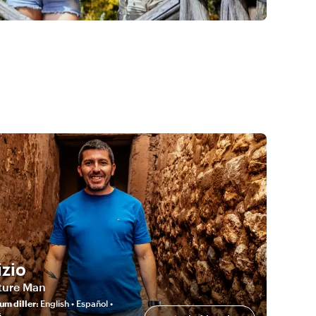
izio
ture Man
um diller
:
English • Español •
s