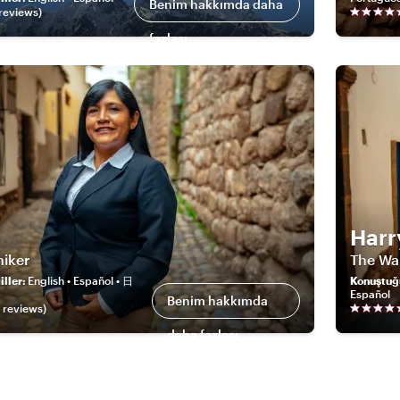
Benim hakkımda daha
review
s
)
fazlası
Harr
hiker
The Wa
ller
:
English • Español • 日
Konuştuğ
Español
Benim hakkımda
review
s
)
daha fazlası