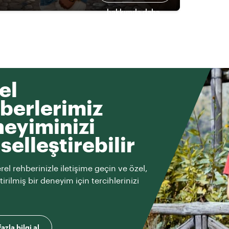
hakkımda daha
fazlası
el
berlerimiz
eyiminizi
iselleştirebilir
rel rehberinizle iletişime geçin ve özel,
ştirilmiş bir deneyim için tercihlerinizi
azla bilgi al