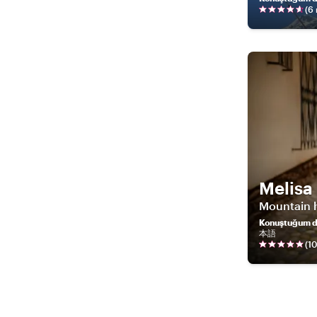
(
6
Melisa
Mountain 
Konuştuğum di
本語
(
10