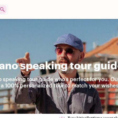
iano speaking tour guid
no speaking tour guide who’s perfect for you. Ou
 a 100% personalized tour to match your wishes
Turu kişiselleştirme seçenekl