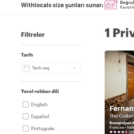
Doğrul
Withlocals size şunları sunar
:
Favorin
1 Pri
Filtreler
Tarih
Tarih seç
Yerel rehber dili
English
Ferna
The Cultur
Español
Konuştuğum di
Français • Ital
Português
(
2