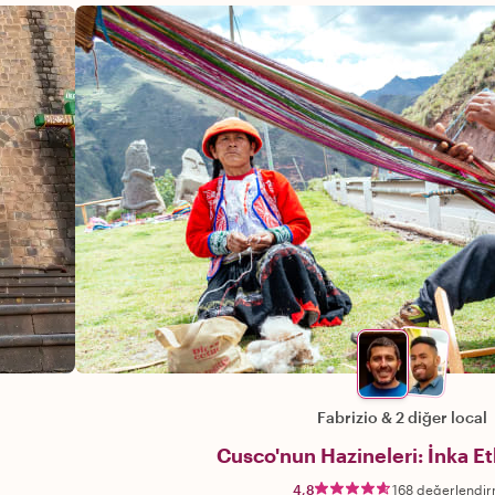
Fabrizio
&
2 diğer local
Cusco'nun Hazineleri: İnka Etk
4,8
168 değerlendi