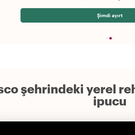
Şimdi ayırt
co şehrindeki yerel re
ipucu