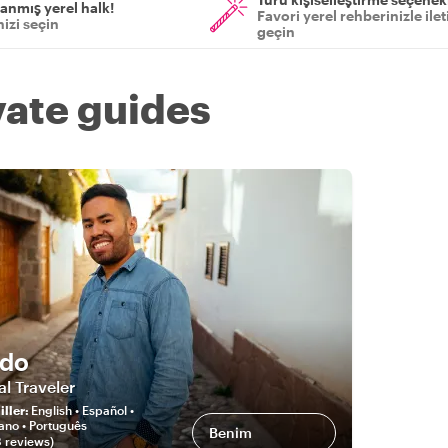
anmış yerel halk!
Favori yerel rehberinizle ile
izi seçin
geçin
vate guides
ndo
al Traveler
ller
:
English • Español •
iano • Português
Benim
8
review
s
)