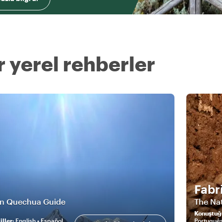
 yerel rehberler
Fabr
n Quechua Guide
The Na
Konuştuğ
ller
:
English • Español
Portuguê