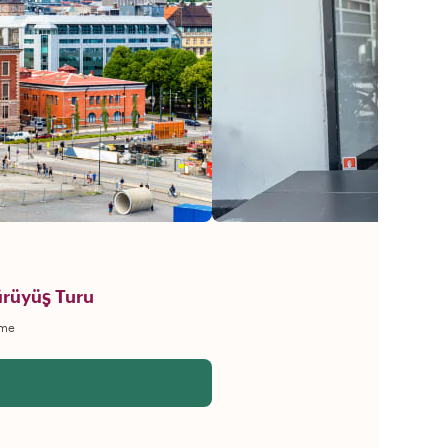
ürüyüş Turu
rme