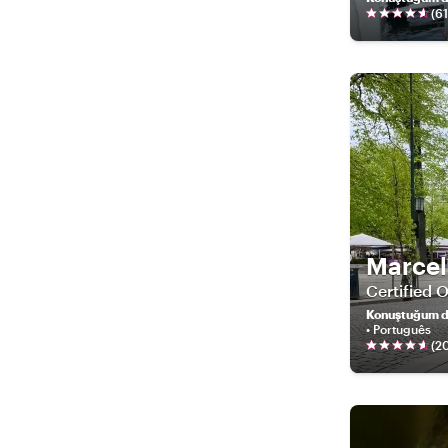
(
61
Marcel
Certified 
Konuştuğum di
• Português
(
2