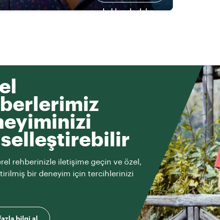
hakkımda daha
fazlası
el
berlerimiz
eyiminizi
iselleştirebilir
rel rehberinizle iletişime geçin ve özel,
ştirilmiş bir deneyim için tercihlerinizi
azla bilgi al