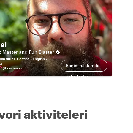
al
k Master and Fun Blaster 🍻
um diller
:
Čeština • English •
na
Benim hakkımda
(
8
review
s
)
daha fazlası
ori aktiviteleri