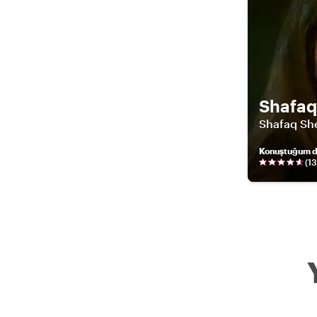
Shafaq
Shafaq Sh
Konuştuğum di
(
13