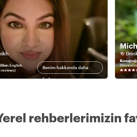
Mich
eikh
🍻 Drin
Konuştuğ
ller
:
English
Slovenči
Benim hakkımda daha
review
s
)
fazlası
Yerel rehberlerimizin fav