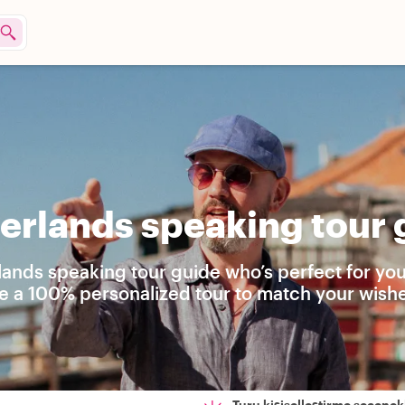
rlands speaking tour 
lands speaking tour guide who’s perfect for yo
e a 100% personalized tour to match your wishe
Turu kişiselleştirme seçenekl