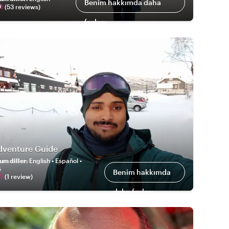
Benim hakkımda daha
(
53
review
s
)
fazlası
dventure Guide
um diller
:
English • Español •
s
Benim hakkımda
(
1
review
)
daha fazlası