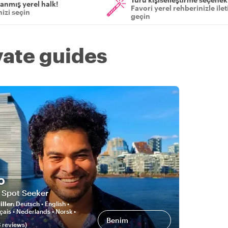
anmış yerel halk!
Favori yerel rehberinizle ile
izi seçin
geçin
vate guides
o
 Spot Seeker
ller
:
Deutsch • English •
çais • Nederlands • Norsk •
Benim
3
review
s
)