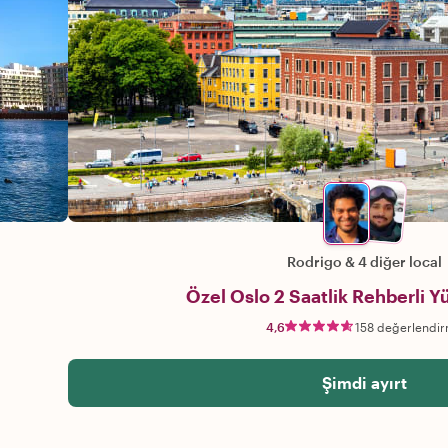
Rodrigo
&
4 diğer local
Özel Oslo 2 Saatlik Rehberli Y
4,6
158 değerlendi
Şimdi ayırt