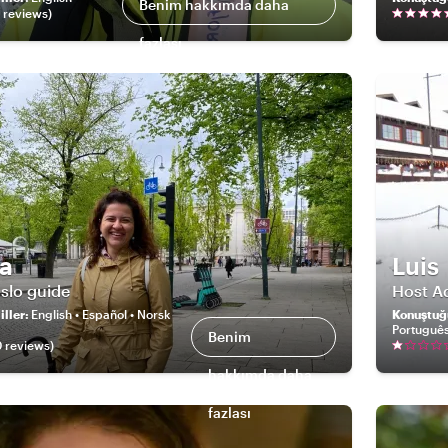
Benim hakkımda daha
review
s
)
fazlası
a
Luis
Oslo guide
Host A
ller
:
English • Español • Norsk
Konuştuğ
Portuguê
Benim
0
review
s
)
hakkımda daha
fazlası