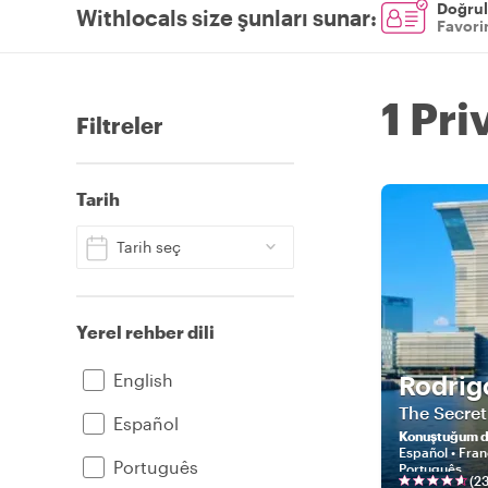
Doğrul
Withlocals size şunları sunar
:
Favorin
1 Pri
Filtreler
Tarih
Tarih seç
Yerel rehber dili
English
Rodrig
The Secret
Español
Konuştuğum di
Español • Fran
Português
Português
(
2