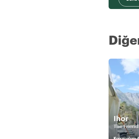
Diğer
Ihor
The Friend
Konuştuğum di