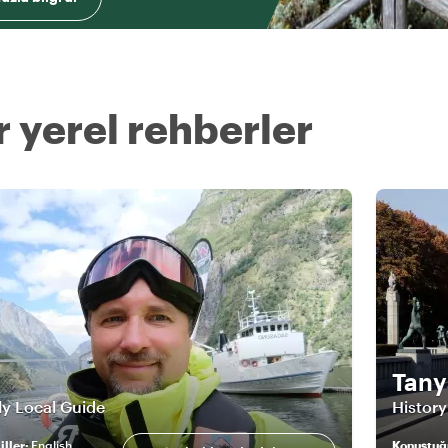
 yerel rehberler
Tany
ly Local Guide
History
ller
:
English
Konuştuğ