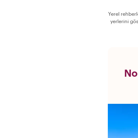
Yerel rehberl
yerlerini gö
No