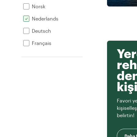
Norsk
Nederlands
Deutsch
Français
Yer
reh
den
kiş
Favori ye
kişiselle
belirtin!
Daha f