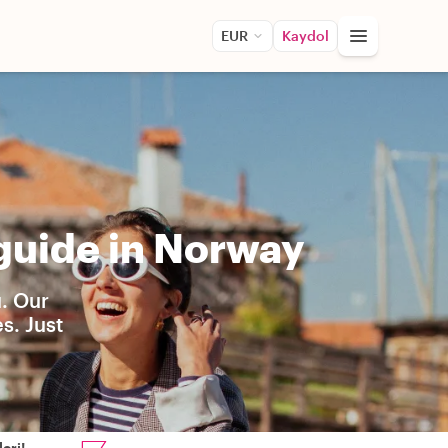
EUR
Kaydol
guide in Norway
u. Our
s. Just
eri!