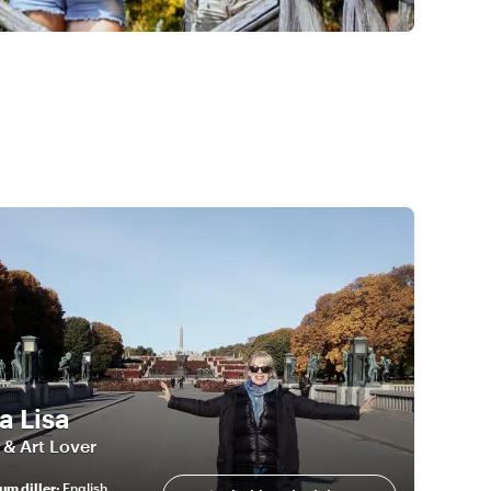
a Lisa
 & Art Lover
um diller
:
English