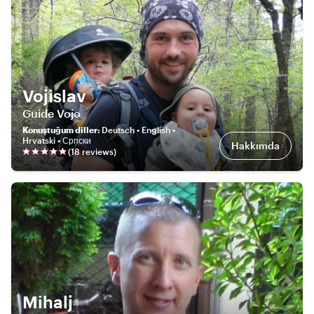
Vojislav
Guide Vojo
Konuştuğum diller
:
Deutsch • English •
Hrvatski • Српски
Hakkımda
(
18
review
s
)
Mihalj