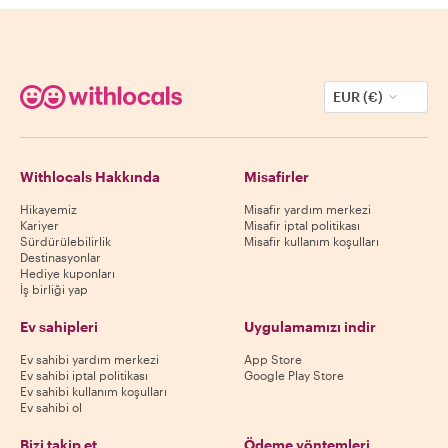
EUR (€)
Withlocals Hakkında
Misafirler
Hikayemiz
Misafir yardım merkezi
Kariyer
Misafir iptal politikası
Sürdürülebilirlik
Misafir kullanım koşulları
Destinasyonlar
Hediye kuponları
İş birliği yap
Ev sahipleri
Uygulamamızı indir
Ev sahibi yardım merkezi
App Store
Ev sahibi iptal politikası
Google Play Store
Ev sahibi kullanım koşulları
Ev sahibi ol
Bizi takip et
Ödeme yöntemleri