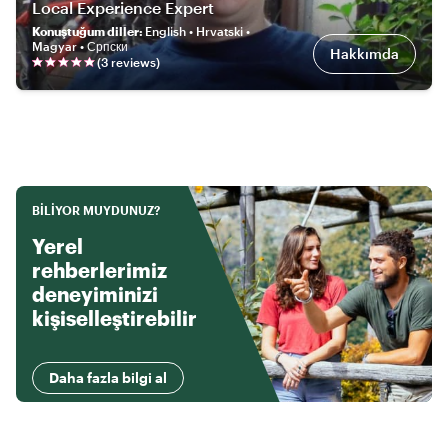
Local Experience Expert
Konuştuğum diller
:
English • Hrvatski •
Magyar • Српски
Hakkımda
(
3
review
s
)
BILIYOR MUYDUNUZ?
Yerel
rehberlerimiz
deneyiminizi
kişiselleştirebilir
Daha fazla bilgi al