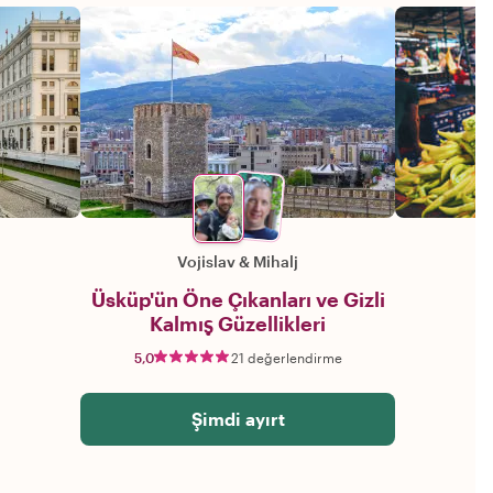
Vojislav
&
Mihalj
Üsküp'ün Öne Çıkanları ve Gizli
Kalmış Güzellikleri
5,0
21 değerlendirme
Şimdi ayırt