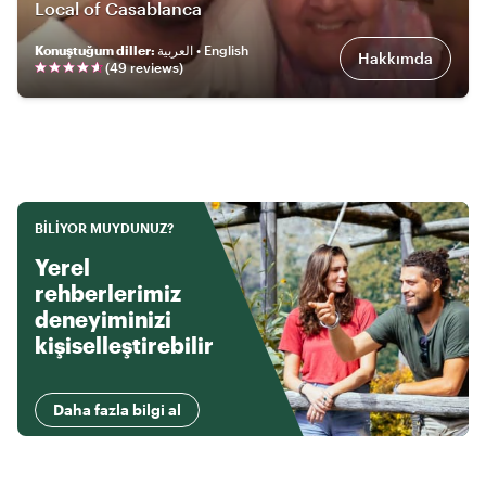
Local of Casablanca
Konuştuğum diller
:
العربية • English
Hakkımda
(
49
review
s
)
BILIYOR MUYDUNUZ?
Yerel
rehberlerimiz
deneyiminizi
kişiselleştirebilir
Daha fazla bilgi al