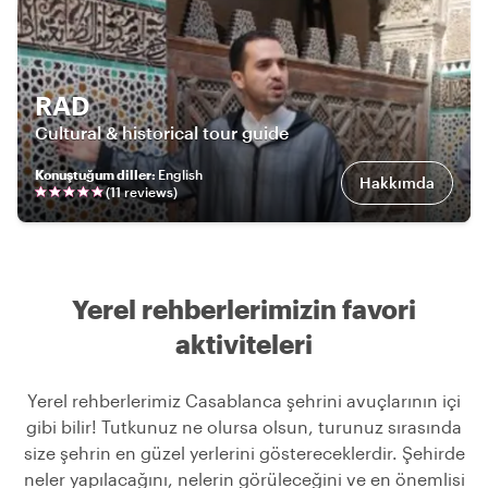
RAD
Cultural & historical tour guide
Konuştuğum diller
:
English
Hakkımda
(
11
review
s
)
Yerel rehberlerimizin favori
aktiviteleri
Yerel rehberlerimiz Casablanca şehrini avuçlarının içi
gibi bilir! Tutkunuz ne olursa olsun, turunuz sırasında
size şehrin en güzel yerlerini göstereceklerdir. Şehirde
neler yapılacağını, nelerin görüleceğini ve en önemlisi