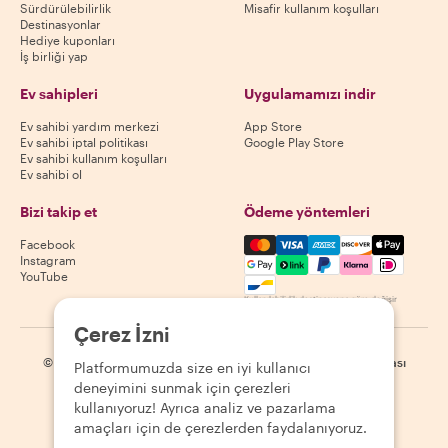
Sürdürülebilirlik
Misafir kullanım koşulları
Destinasyonlar
Hediye kuponları
İş birliği yap
Ev sahipleri
Uygulamamızı indir
Ev sahibi yardım merkezi
App Store
Ev sahibi iptal politikası
Google Play Store
Ev sahibi kullanım koşulları
Ev sahibi ol
Bizi takip et
Ödeme yöntemleri
Mastercard, Visa, Amex, Di
Facebook
Instagram
YouTube
Kullanılabilirlik destinasyona göre değişir
Çerez İzni
©
2026
Withlocals.com
|
Gizlilik Politikası
|
Çerezler
|
Site haritası
Platformumuzda size en iyi kullanıcı
deneyimini sunmak için çerezleri
kullanıyoruz! Ayrıca analiz ve pazarlama
amaçları için de çerezlerden faydalanıyoruz.