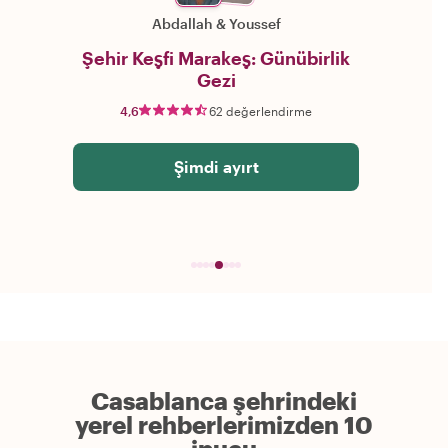
Abdallah
&
Youssef
Şehir Keşfi Marakeş: Günübirlik
Gezi
4,6
62 değerlendirme
Şimdi ayırt
Casablanca şehrindeki
yerel rehberlerimizden 10