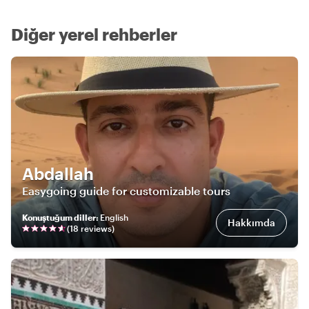
Diğer yerel rehberler
Abdallah
Easygoing guide for customizable tours
Konuştuğum diller
:
English
Hakkımda
(
18
review
s
)