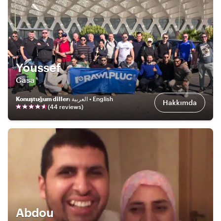
Youssef
Casa
Konuştuğum diller
:
العربية • English
Hakkımda
(
44
review
s
)
Abdou