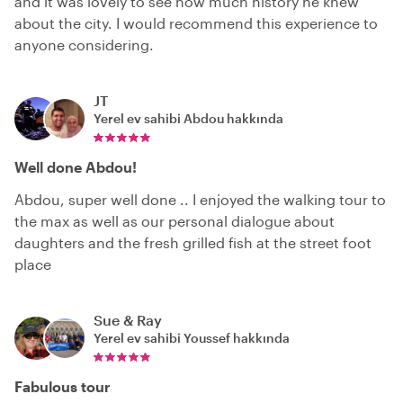
and it was lovely to see how much history he knew
about the city. I would recommend this experience to
anyone considering.
JT
Yerel ev sahibi
Abdou
hakkında
Well done Abdou!
Abdou, super well done .. I enjoyed the walking tour to
the max as well as our personal dialogue about
daughters and the fresh grilled fish at the street foot
place
Sue & Ray
Yerel ev sahibi
Youssef
hakkında
Fabulous tour