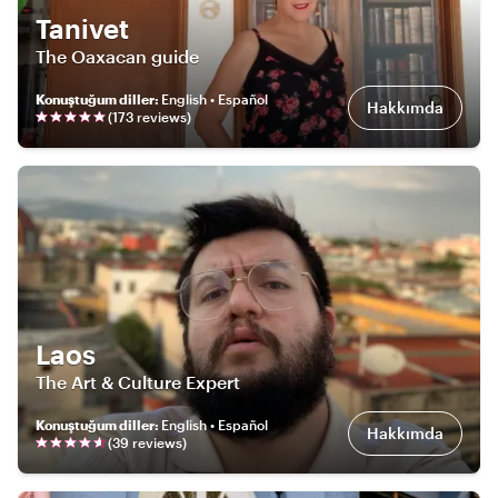
Tanivet
The Oaxacan guide
Konuştuğum diller
:
English • Español
Hakkımda
(
173
review
s
)
Laos
The Art & Culture Expert
Konuştuğum diller
:
English • Español
Hakkımda
(
39
review
s
)