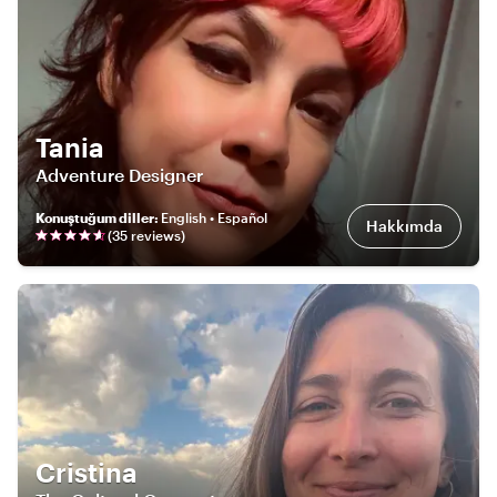
Tania
Adventure Designer
Konuştuğum diller
:
English • Español
Hakkımda
(
35
review
s
)
Cristina