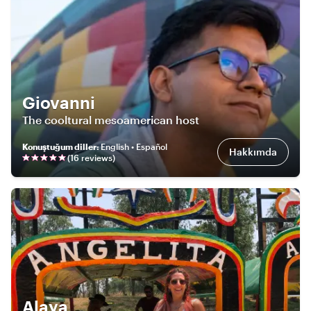
Giovanni
The cooltural mesoamerican host
Konuştuğum diller
:
English • Español
Hakkımda
(
16
review
s
)
Alaya