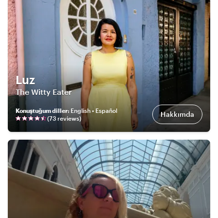
Luz
The Witty Eater
Konuştuğum diller
:
English • Español
Hakkımda
(
73
review
s
)