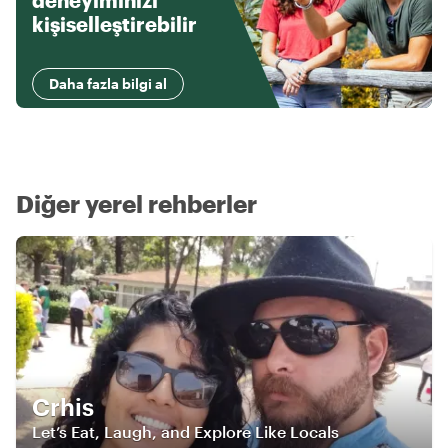
deneyiminizi
kişiselleştirebilir
Daha fazla bilgi al
Diğer yerel rehberler
Crhis
Let’s Eat, Laugh, and Explore Like Locals