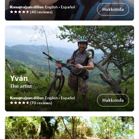
Konuştuğum diller
:
English • Español
Hakkımda
(
40
review
s
)
Yván
The artist
Konuştuğum diller
:
English • Español
Hakkımda
(
70
review
s
)