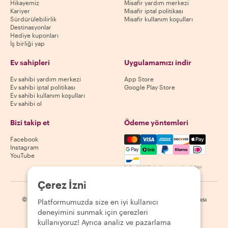
Hikayemiz
Misafir yardım merkezi
Kariyer
Misafir iptal politikası
Sürdürülebilirlik
Misafir kullanım koşulları
Destinasyonlar
Hediye kuponları
İş birliği yap
Ev sahipleri
Uygulamamızı indir
Ev sahibi yardım merkezi
App Store
Ev sahibi iptal politikası
Google Play Store
Ev sahibi kullanım koşulları
Ev sahibi ol
Bizi takip et
Ödeme yöntemleri
Mastercard, Visa, Amex, Di
Facebook
Instagram
YouTube
Kullanılabilirlik destinasyona göre değişir
Çerez İzni
©
2026
Withlocals.com
|
Gizlilik Politikası
|
Çerezler
|
Site haritası
Platformumuzda size en iyi kullanıcı
deneyimini sunmak için çerezleri
kullanıyoruz! Ayrıca analiz ve pazarlama