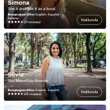
Simona
See it and live it as a local
Konuştuğum diller
:
English • Español •
Italiano
Hakkımda
(
21
review
s
)
Silvia
The Marathon Runner
Konuştuğum diller
:
English • Español
Hakkımda
(
42
review
s
)