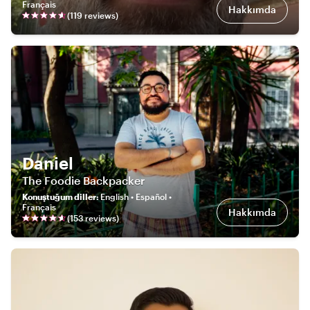
Français
Hakkımda
(
119
review
s
)
Daniel
The Foodie Backpacker
Konuştuğum diller
:
English • Español •
Français
Hakkımda
(
153
review
s
)