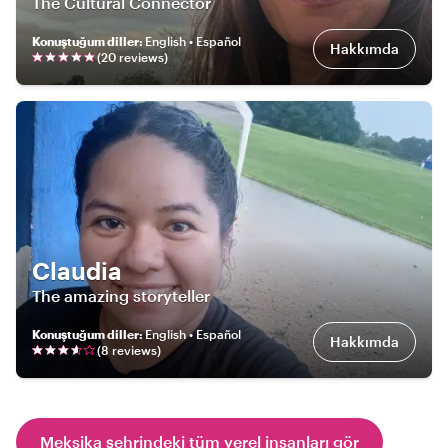
The Cultural Connector
Konuştuğum diller
:
English • Español
Hakkımda
(
20
review
s
)
Claudia
The amazing storyteller
Konuştuğum diller
:
English • Español
Hakkımda
(
8
review
s
)
Meksika şehrindeki tüm yerel insanları gör