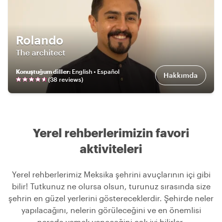
Rolando
The architect
Konuştuğum diller
:
English • Español
Hakkımda
(
38
review
s
)
Yerel rehberlerimizin favori
aktiviteleri
Yerel rehberlerimiz Meksika şehrini avuçlarının içi gibi
bilir! Tutkunuz ne olursa olsun, turunuz sırasında size
şehrin en güzel yerlerini göstereceklerdir. Şehirde neler
yapılacağını, nelerin görüleceğini ve en önemlisi
nerede yemek yeneceğini çok iyi bilirler.