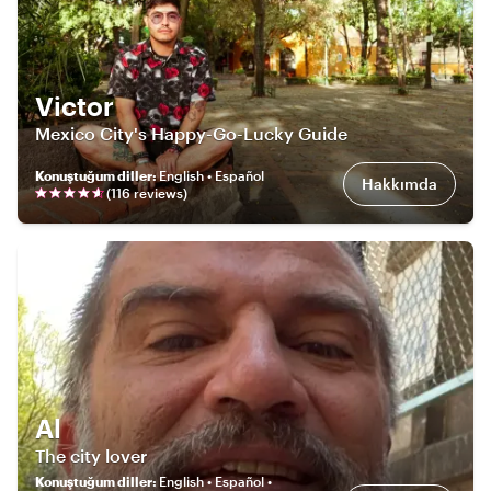
Victor
Mexico City's Happy-Go-Lucky Guide
Konuştuğum diller
:
English • Español
Hakkımda
(
116
review
s
)
Al
The city lover
Konuştuğum diller
:
English • Español •