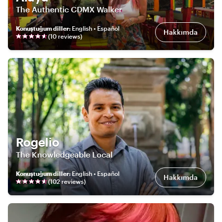
The Authentic CDMX Walker
Konuştuğum diller
:
English • Español
Hakkımda
(
10
review
s
)
Rogelio
The Knowledgeable Local
Konuştuğum diller
:
English • Español
Hakkımda
(
102
review
s
)