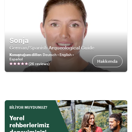
Sonja
German/Spanish Arqueological Guide
Konuştuğum diller
:
Deutsch • English •
Español
Hakkımda
(
26
review
s
)
BILIYOR MUYDUNUZ?
Yerel
rehberlerimiz