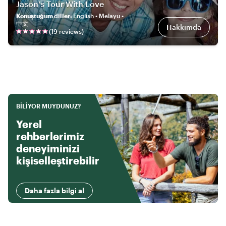
Jason's Tour With Love
Konuştuğum diller
:
English • Melayu •
中文
Hakkımda
(
19
review
s
)
BILIYOR MUYDUNUZ?
Yerel
rehberlerimiz
deneyiminizi
kişiselleştirebilir
Daha fazla bilgi al