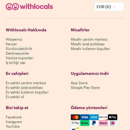
EUR (€)
Withlocals Hakkında
Misafirler
Hikayemiz
Misafir yardım merkezi
Kariyer
Misafir iptal politikası
Sürdürülebilirlik
Misafir kullanım koşulları
Destinasyonlar
Hediye kuponları
İş birliği yap
Ev sahipleri
Uygulamamızı indir
Ev sahibi yardım merkezi
App Store
Ev sahibi iptal politikası
Google Play Store
Ev sahibi kullanım koşulları
Ev sahibi ol
Bizi takip et
Ödeme yöntemleri
Mastercard, Visa, Amex, Di
Facebook
Instagram
YouTube