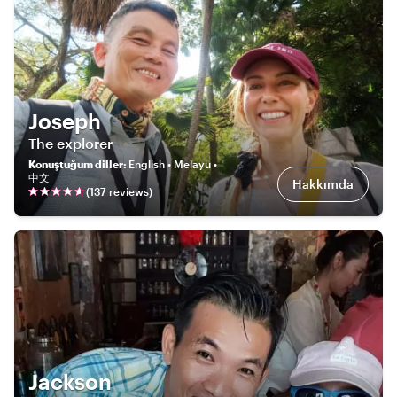
Joseph
The explorer
Konuştuğum diller
:
English • Melayu •
中文
Hakkımda
(
137
review
s
)
Jackson