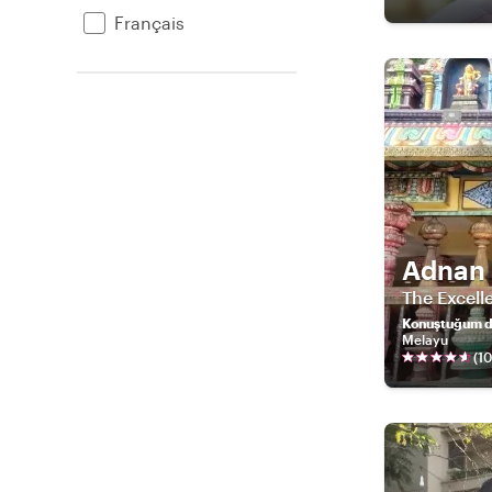
Français
Adnan
The Excell
Konuştuğum di
Melayu
(
1