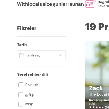
Doğrul
Withlocals size şunları sunar
:
Favorin
19 P
Filtreler
Tarih
Tarih seç
Yerel rehber dili
English
Zack
The Local 
தமிழ்
Konuştuğum di
தமிழ்
中文
(
6