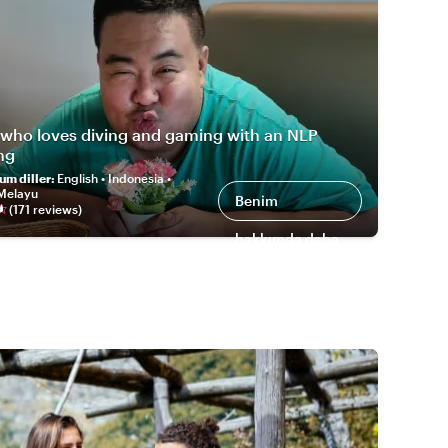
 who loves diving and gaming with an NLP
ng
um diller
:
English • Indonesia •
 Melayu
Benim
(
171
review
s
)
hakkımda daha
fazlası