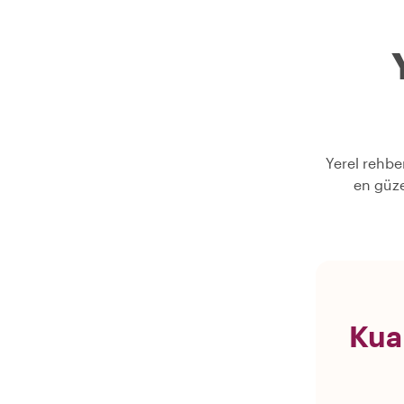
Yerel rehber
en güze
Kua