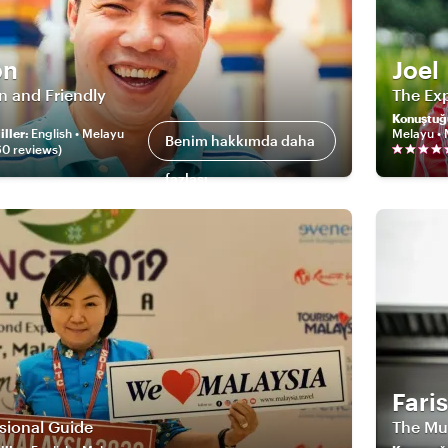
on
Joel
n and Friendly
The Ex
Konuştuğ
ller
:
English • Melayu
Melayu • 
Benim hakkımda daha
60
review
s
)
fazlası
Faris
sional Guide
The Mu