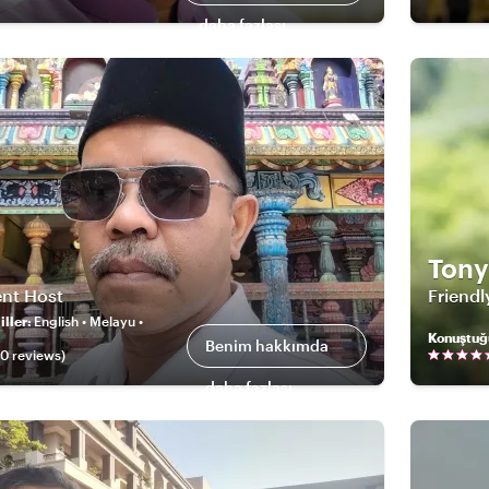
daha fazlası
Tony
ent Host
Friend
ller
:
English • Melayu •
Konuştuğ
Benim hakkımda
00
review
s
)
daha fazlası