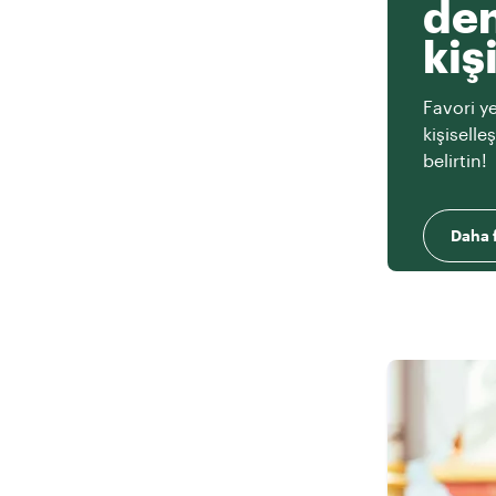
den
kiş
Favori ye
kişiselle
belirtin!
Daha f