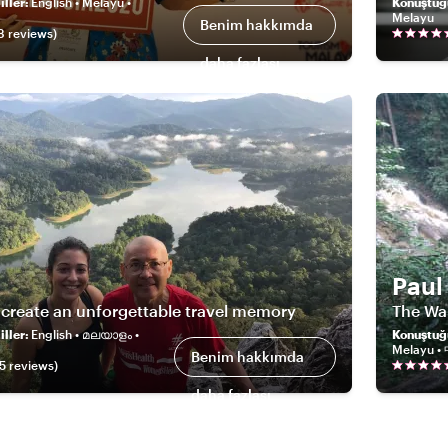
ller
:
English • Melayu •
Konuştuğ
Melayu
Benim hakkımda
8
review
s
)
daha fazlası
Paul
 create an unforgettable travel memory
The Wa
ller
:
English • മലയാളം •
Konuştuğ
Melayu •
Benim hakkımda
5
review
s
)
daha fazlası