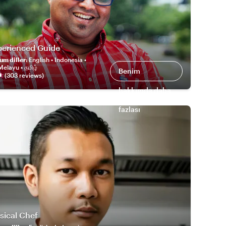
perienced Guide
um diller
:
English • Indonesia •
Melayu • தமிழ்
Benim
(
303
review
s
)
hakkımda daha
fazlası
sical Chef