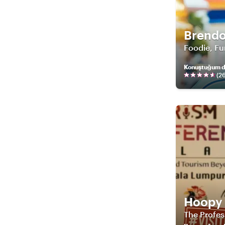
Brend
Foodie, Fu
Konuştuğum di
(
2
Hoopy
The Profes