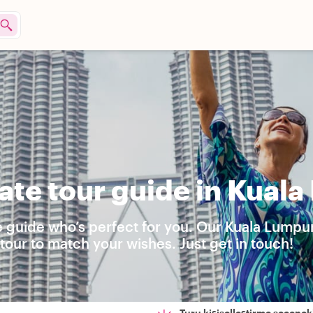
ate tour guide in Kual
e guide who’s perfect for you. Our Kuala Lumpur
our to match your wishes. Just get in touch!
Turu kişiselleştirme seçenekl