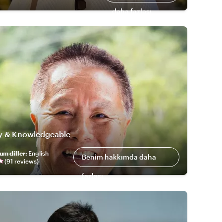
daha fazlası
ly & Knowledgeable
um diller
:
English
Benim hakkımda daha
(
91
review
s
)
fazlası