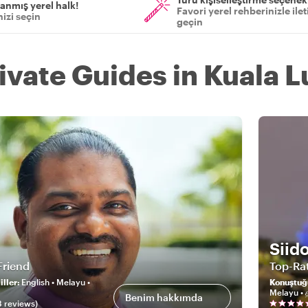
anmış yerel halk!
Favori yerel rehberinizle ile
izi seçin
geçin
rivate Guides in Kuala 
Siid
Friend
Top-Ra
ller
:
English • Melayu •
Konuştuğ
Melayu • த
Benim hakkımda
8
review
s
)