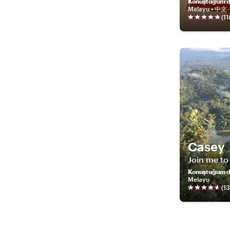
Konuştuğum di
Melayu • 中文
(
11
Casey
Join me to
Konuştuğum di
Melayu
(
13