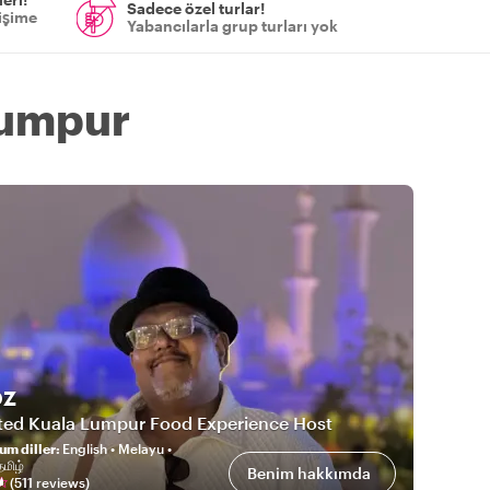
Sadece özel turlar!
tişime
Yabancılarla grup turları yok
Lumpur
oz
ted Kuala Lumpur Food Experience Host
um diller
:
English • Melayu •
மிழ்
Benim hakkımda
(
511
review
s
)