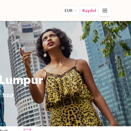
EUR
Kaydol
a Lumpur
 tour
eri!