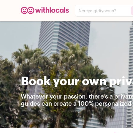
Nereye gidiyorsun?
Book your own priv
Whatever your passion, there’s a privat
guides can create a 100% personalized t