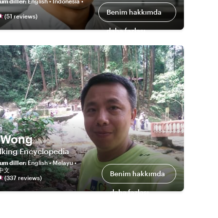
um diller
:
English • Indonesia •
Benim hakkımda
(
51
review
s
)
daha fazlası
 Wong
lking Encyclopedia
um diller
:
English • Melayu •
 中文
Benim hakkımda
(
337
review
s
)
daha fazlası