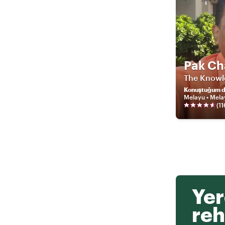
Pak C
The Knowl
Konuştuğum di
Melayu • Mela
(
11
Yer
reh