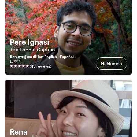
Pere Ignasi
The Foodie Captain
Konuştuğum diller
:
English • Español •
日本語
Hakkımda
(
43
review
s
)
Rena