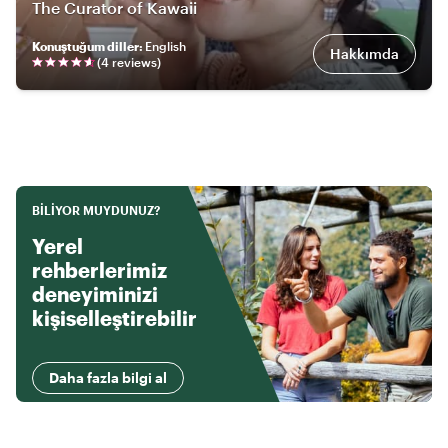
The Curator of Kawaii
Konuştuğum diller
:
English
Hakkımda
(
4
review
s
)
BILIYOR MUYDUNUZ?
Yerel
rehberlerimiz
deneyiminizi
kişiselleştirebilir
Daha fazla bilgi al