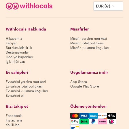
EUR (€)
Withlocals Hakkında
Misafirler
Hikayemiz
Misafir yardım merkezi
Kariyer
Misafir iptal politikası
Sürdürülebilirlik
Misafir kullanım koşulları
Destinasyonlar
Hediye kuponları
İş birliği yap
Ev sahipleri
Uygulamamızı indir
Ev sahibi yardım merkezi
App Store
Ev sahibi iptal politikası
Google Play Store
Ev sahibi kullanım koşulları
Ev sahibi ol
Bizi takip et
Ödeme yöntemleri
Mastercard, Visa, Amex, Di
Facebook
Instagram
YouTube