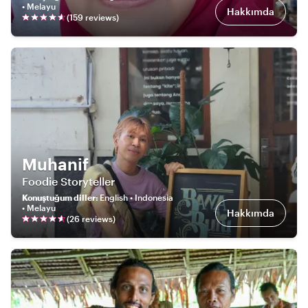
• Melayu
Hakkımda
(
159
review
s
)
Muhanif
Foodie Storyteller
Konuştuğum diller
:
English • Indonesia
• Melayu
Hakkımda
(
26
review
s
)