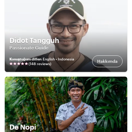
Didot Tangguh
Passionate Guide
Konuştuğum diller
:
English • Indonesia
Hakkımda
(
148
review
s
)
De Nopi