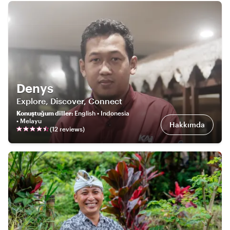
Denys
Explore, Discover, Connect
Konuştuğum diller
:
English • Indonesia
• Melayu
Hakkımda
(
12
review
s
)