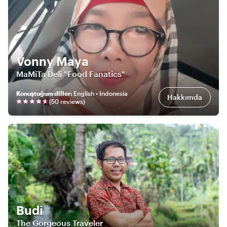
Vonny Maya
MaMiTa Deli "Food Fanatics"
Konuştuğum diller
:
English • Indonesia
Hakkımda
(
50
review
s
)
Budi
The Gorgeous Traveler