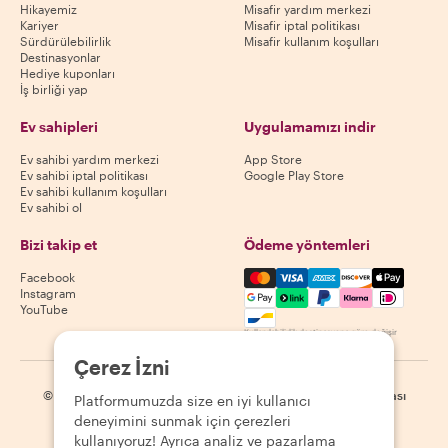
Hikayemiz
Misafir yardım merkezi
Kariyer
Misafir iptal politikası
Sürdürülebilirlik
Misafir kullanım koşulları
Destinasyonlar
Hediye kuponları
İş birliği yap
Ev sahipleri
Uygulamamızı indir
Ev sahibi yardım merkezi
App Store
Ev sahibi iptal politikası
Google Play Store
Ev sahibi kullanım koşulları
Ev sahibi ol
Bizi takip et
Ödeme yöntemleri
Mastercard, Visa, Amex, Di
Facebook
Instagram
YouTube
Kullanılabilirlik destinasyona göre değişir
Çerez İzni
©
2026
Withlocals.com
|
Gizlilik Politikası
|
Çerezler
|
Site haritası
Platformumuzda size en iyi kullanıcı
deneyimini sunmak için çerezleri
kullanıyoruz! Ayrıca analiz ve pazarlama