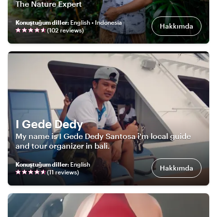
The Nature Expert
Konuştuğum diller
:
English • Indonesia
Hakkımda
(
102
review
s
)
I Gede Dedy
My name is I Gede Dedy Santosa i'm local guide
and tour organizer in bali.
Konuştuğum diller
:
English
Hakkımda
(
11
review
s
)