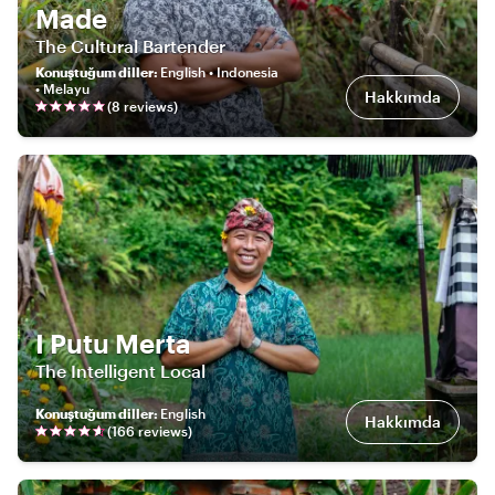
Made
The Cultural Bartender
Konuştuğum diller
:
English • Indonesia
• Melayu
Hakkımda
(
8
review
s
)
I Putu Merta
The Intelligent Local
Konuştuğum diller
:
English
Hakkımda
(
166
review
s
)