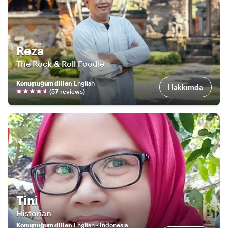
Reza
The Rock & Roll Foodie
Konuştuğum diller
:
English
Hakkımda
(
57
review
s
)
Tini
Historian
Konuştuğum diller
:
English • Indonesia