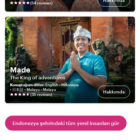
Hakkımda
(
54
review
s
)
Made
The King of adventures
Konuştuğum diller
:
English • Indonesia
• 日本語 • Melayu • Melayu
Hakkımda
(
35
review
s
)
Endonezya şehrindeki tüm yerel insanları gör