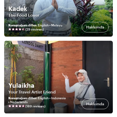
Kadek
The Food Lover
Konuştuğum diller
:
English • Melayu
Hakkımda
(
29
review
s
)
Yulaikha
Your Travel Artist Friend
Konuştuğum diller
:
English • Indonesia
• Nederlands
Hakkımda
(
189
review
s
)