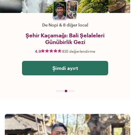
De Nopi
&
8 diğer local
Şehir Kaçamağı: Bali Şelaleleri
Günübirlik Gezi
4,9
835 değerlendirme
Şimdi ayırt