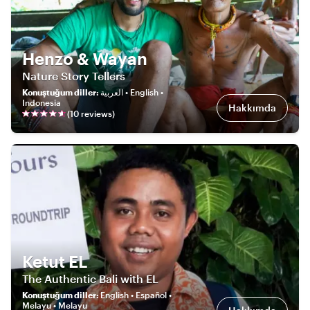
Henzo & Wayan
Nature Story Tellers
Konuştuğum diller
:
العربية • English •
Indonesia
Hakkımda
(
10
review
s
)
Ketut EL
The Authentic Bali with EL
Konuştuğum diller
:
English • Español •
Melayu • Melayu