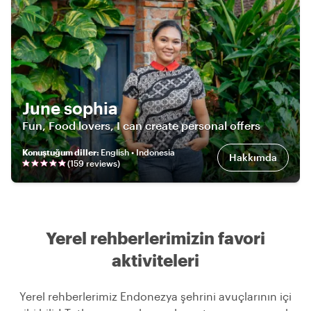
June sophia
Fun, Food lovers, I can create personal offers
Konuştuğum diller
:
English • Indonesia
Hakkımda
(
159
review
s
)
Yerel rehberlerimizin favori
aktiviteleri
Yerel rehberlerimiz Endonezya şehrini avuçlarının içi