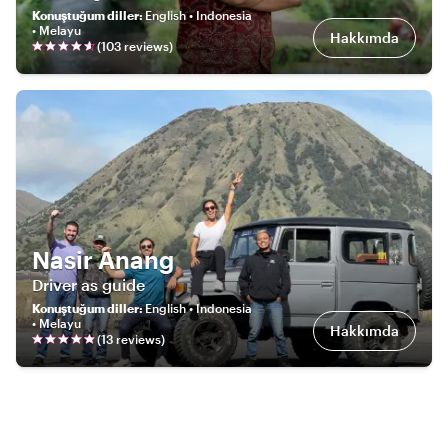
Konuştuğum diller
:
English • Indonesia
• Melayu
Hakkımda
(
103
review
s
)
Nasir Anang
Driver as guide
Konuştuğum diller
:
English • Indonesia
• Melayu
Hakkımda
(
13
review
s
)