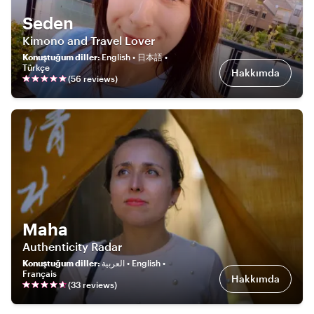
Seden
Kimono and Travel Lover
Konuştuğum diller
:
English • 日本語 •
Türkçe
Hakkımda
(
56
review
s
)
Maha
Authenticity Radar
Konuştuğum diller
:
العربية • English •
Français
Hakkımda
(
33
review
s
)