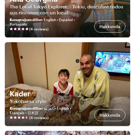
The Local Tokyo Explorer. - Tokio, descubre todos
sus rincones con un local.
Konuştuğum diller
:
English • Español •
Português
Hakkımda
(
4
review
s
)
Kader
Yokohama style
Konuştuğum diller
:
العربية • English •
Français • 日本語
Hakkımda
(
4
review
s
)