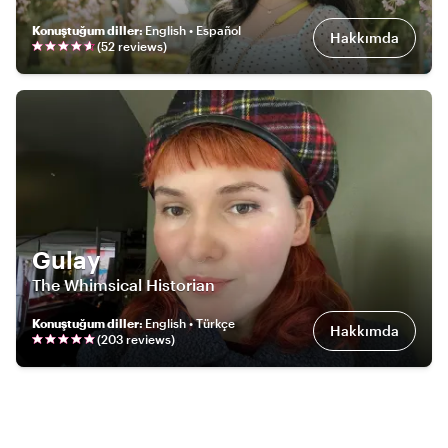
Konuştuğum diller
:
English • Español
Hakkımda
(
52
review
s
)
Gulay
The Whimsical Historian
Konuştuğum diller
:
English • Türkçe
Hakkımda
(
203
review
s
)