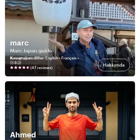
marc
Marc Japan guide
Konuştuğum diller
:
English • Français •
日本語
Hakkımda
(
47
review
s
)
Ahmed