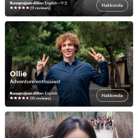
Konuştuğum diller
:
English • 中文
Hakkımda
(
11
review
s
)
Ollie
Adventure enthusiast
Konuştuğum diller
:
English
Hakkımda
(
15
review
s
)