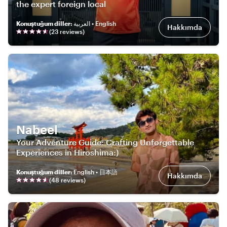
the expert foreign local
Konuştuğum diller
:
العربية • English
Hakkımda
(
23
review
s
)
Nabeel
Your Adventure Guide: Crafting Unforgettable
Experiences in Hiroshima:)
Konuştuğum diller
:
English • 日本語
Hakkımda
(
48
review
s
)