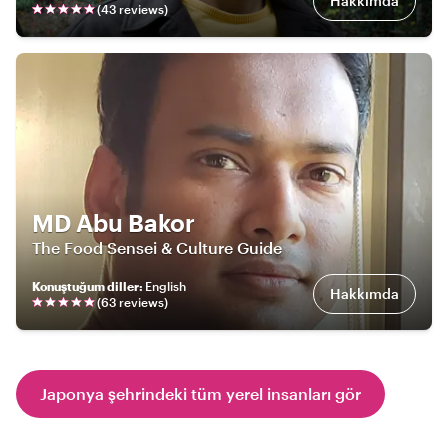
Hakkımda
(
43
review
s
)
MD Abu Bakor
The Food Sensei & Culture Guide
Konuştuğum diller
:
English
Hakkımda
(
63
review
s
)
Japonya şehrindeki tüm yerel insanları gör