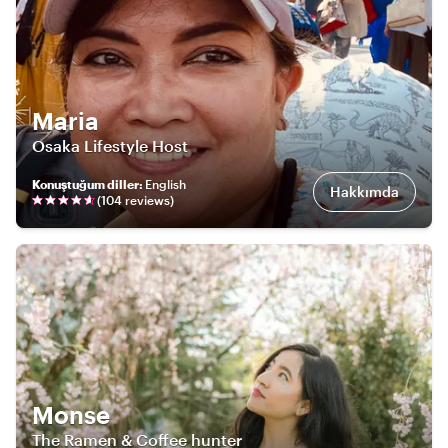
Maria
Osaka Lifestyle Host
Konuştuğum diller
:
English
Hakkımda
(
104
review
s
)
Monse
The Ramen & Coffee hunter