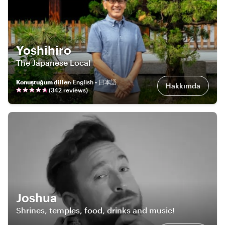
Yoshihiro
The Japanese Local
Konuştuğum diller
:
English • 日本語
Hakkımda
(
342
review
s
)
Joshua
Shrines, temples, food, drinks and music!