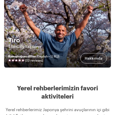
Tiro
The City Explorer
Konuştuğum diller
:
English • 日本語
Hakkımda
(
73
review
s
)
Yerel rehberlerimizin favori
aktiviteleri
Yerel rehberlerimiz Japonya şehrini avuçlarının içi gibi