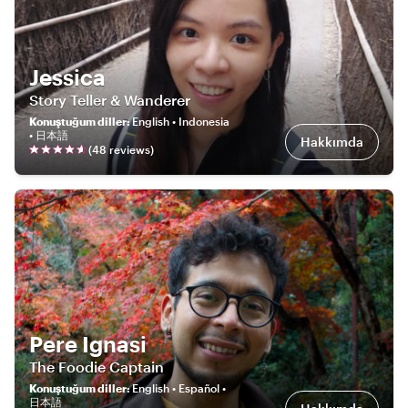
Jessica
Story Teller & Wanderer
Konuştuğum diller
:
English • Indonesia
• 日本語
Hakkımda
(
48
review
s
)
Pere Ignasi
The Foodie Captain
Konuştuğum diller
:
English • Español •
日本語