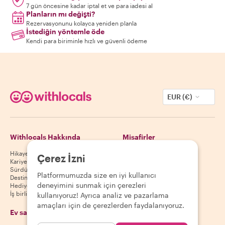
7 gün öncesine kadar iptal et ve para iadesi al
Planların mı değişti?
Rezervasyonunu kolayca yeniden planla
İstediğin yöntemle öde
Kendi para biriminle hızlı ve güvenli ödeme
EUR (€)
Withlocals Hakkında
Misafirler
Hikayemiz
Misafir yardım merkezi
Çerez İzni
Kariyer
Misafir iptal politikası
Sürdürülebilirlik
Misafir kullanım koşulları
Platformumuzda size en iyi kullanıcı
Destinasyonlar
deneyimini sunmak için çerezleri
Hediye kuponları
İş birliği yap
kullanıyoruz! Ayrıca analiz ve pazarlama
amaçları için de çerezlerden faydalanıyoruz.
Ev sahipleri
Uygulamamızı indir