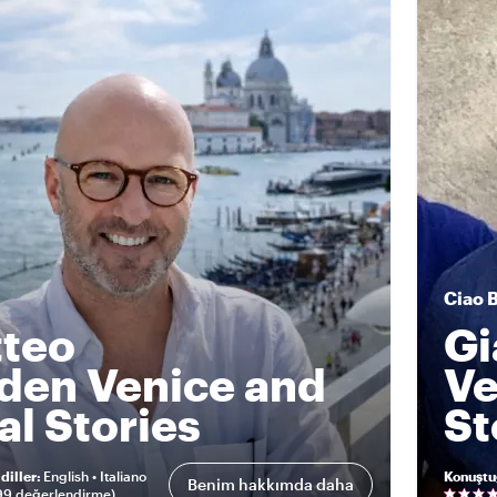
Ciao
teo
G
den Venice and
Ve
al Stories
St
diller
:
English • Italiano
Konuştu
Benim hakkımda daha
99 değerlendirme
)