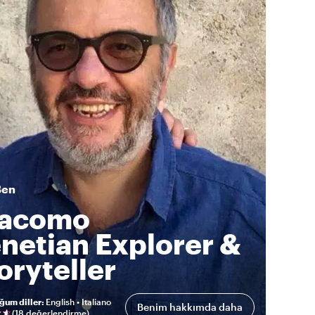
Ben
iacomo
netian Explorer &
oryteller
ğum diller
:
English • Italiano
Benim hakkımda daha
(
18 değerlendirme
)