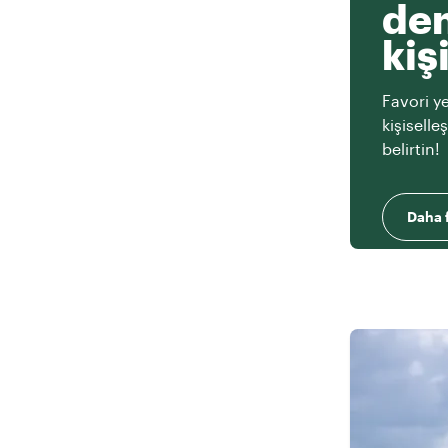
den
kiş
Favori ye
kişiselle
belirtin!
Daha f