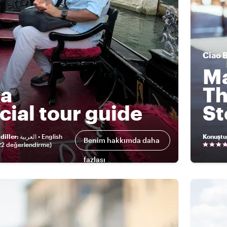
Ciao
Ma
a
Th
icial tour guide
St
diller
:
العربية • English
Konuştu
Benim hakkımda daha
22 değerlendirme
)
fazlası