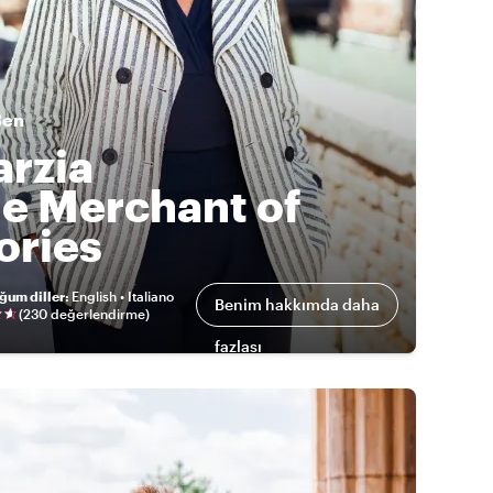
Ben
rzia
e Merchant of
ories
ğum diller
:
English • Italiano
Benim hakkımda daha
(
230 değerlendirme
)
fazlası