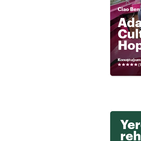
Ciao
Ben
Ada
Cul
Ho
Konuştuğum 
(
Yer
reh