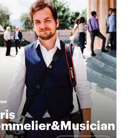
Ben
ris
mmelier&Musician