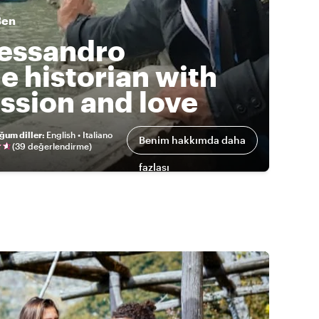
Ben
essandro
e historian with
ssion and love
ğum diller
:
English • Italiano
Benim hakkımda daha
(
39 değerlendirme
)
fazlası