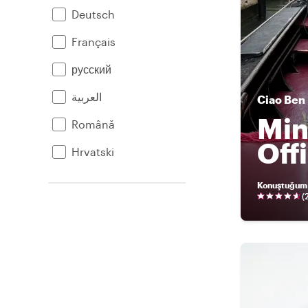
Deutsch
Français
русский
العربية
Ciao
Ben
Min
Română
Off
Hrvatski
Konuştuğum 
(