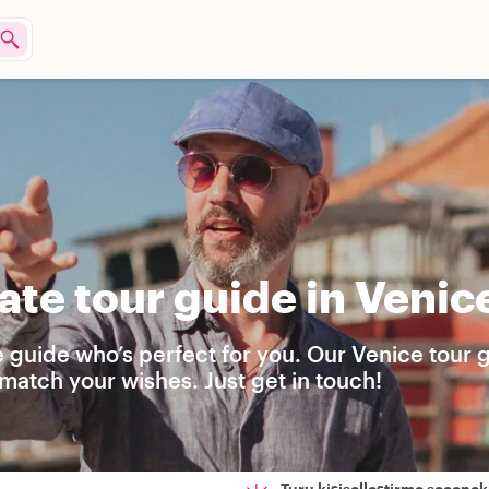
ate tour guide in Venic
e guide who’s perfect for you. Our Venice tour 
match your wishes. Just get in touch!
Turu kişiselleştirme seçenekl