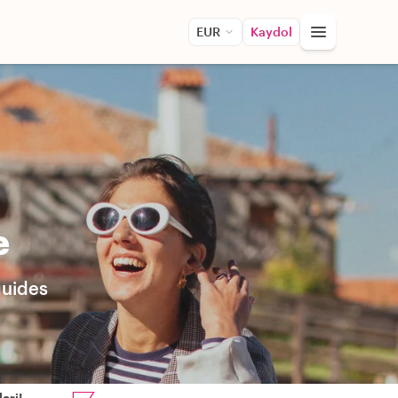
EUR
Kaydol
e
guides
eri!