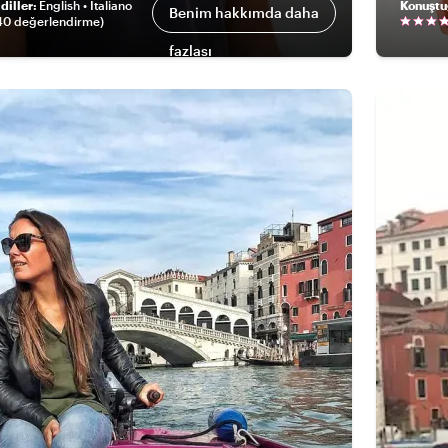
diller
:
English • Italiano
Konuştu
Benim hakkımda daha
40 değerlendirme
)
fazlası