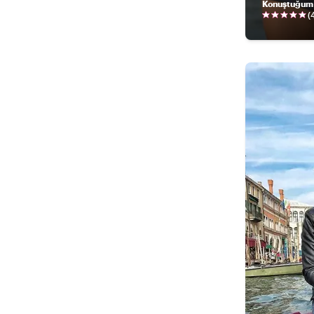
Konuştuğum 
(