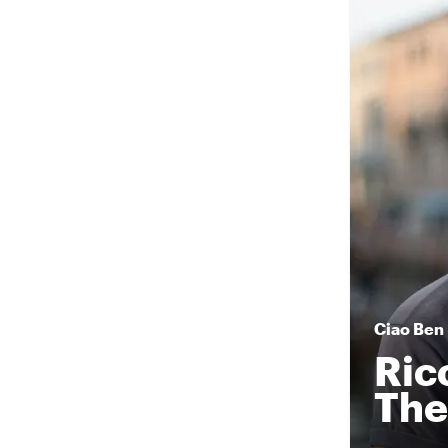
Ciao
Ben
Ric
The