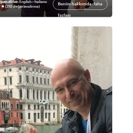
ğum diller
:
English • Italiano
Benim hakkımda daha
(
310 değerlendirme
)
fazlası