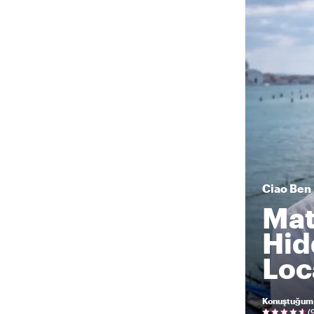
Ciao
Ben
Mat
Hid
Loc
Konuştuğum 
(