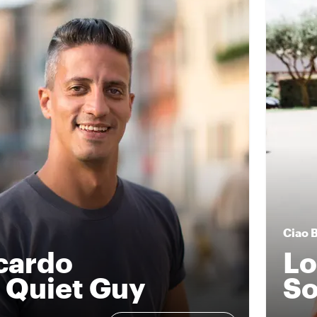
Ciao
cardo
Lo
 Quiet Guy
So