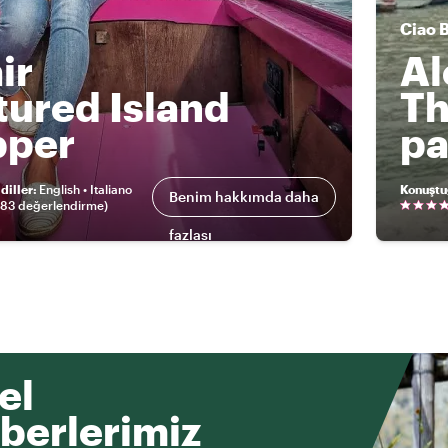
Ciao
ir
Al
tured Island
Th
pper
pa
diller
:
English • Italiano
Konuştu
Benim hakkımda daha
183 değerlendirme
)
fazlası
el
berlerimiz