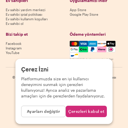
Ev sahipleri
Uygulamamızı indir
Ev sahibi yardım merkezi
App Store
Ev sahibi iptal politikası
Google Play Store
Ev sahibi kullanım koşulları
Ev sahibi ol
Bizi takip et
Ödeme yöntemleri
Mastercard, Visa, Amex, Di
Facebook
Instagram
YouTube
Kullanılabilirlik destinasyona göre değişir
Çerez İzni
©
2026
Withlocals.com
|
Gizlilik Politikası
|
Çerezler
|
Site haritası
Platformumuzda size en iyi kullanıcı
deneyimini sunmak için çerezleri
kullanıyoruz! Ayrıca analiz ve pazarlama
amaçları için de çerezlerden faydalanıyoruz.
Ayarları değiştir
Çerezleri kabul et