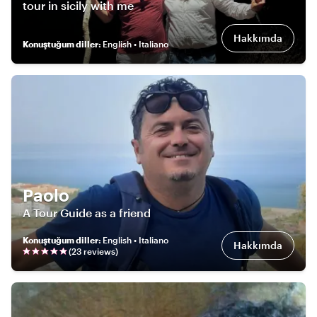
tour in sicily with me
Hakkımda
Konuştuğum diller
:
English • Italiano
Paolo
A Tour Guide as a friend
Konuştuğum diller
:
English • Italiano
Hakkımda
(
23
review
s
)