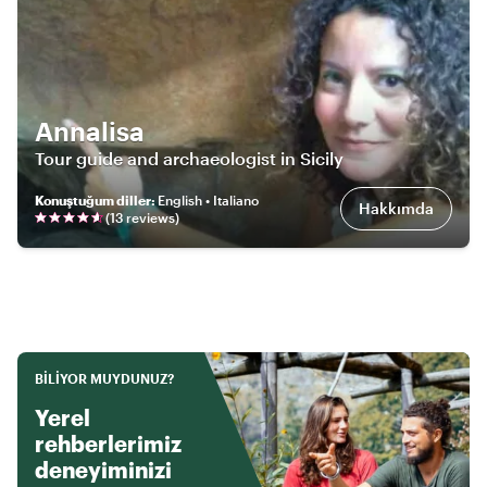
Annalisa
Tour guide and archaeologist in Sicily
Konuştuğum diller
:
English • Italiano
Hakkımda
(
13
review
s
)
BILIYOR MUYDUNUZ?
Yerel
rehberlerimiz
deneyiminizi