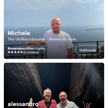
Michele
The Sicilian historian - American style
Konuştuğum diller
:
English
Hakkımda
(
3
review
s
)
alessandro