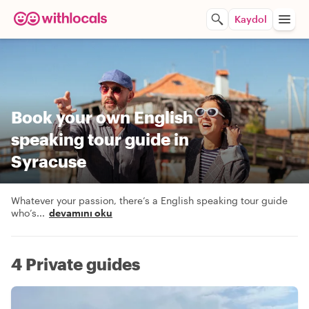
Kaydol
Book your own English
speaking tour guide in
Syracuse
Whatever your passion, there’s a English speaking tour guide
who’s
...
devamını oku
4 Private guides