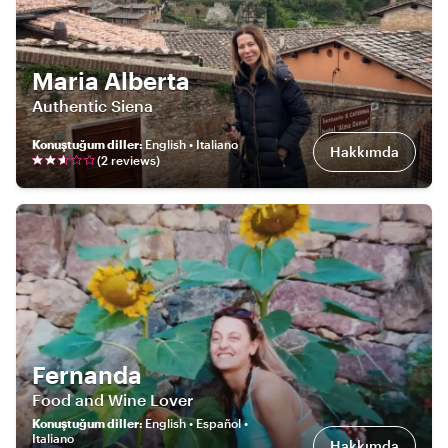
Maria Alberta
Authentic Siena
Konuştuğum diller
:
English • Italiano
Hakkımda
(
2
review
s
)
Fernanda
Food and Wine Lover
Konuştuğum diller
:
English • Español •
Italiano
Hakkımda