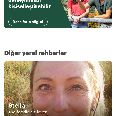
deneyiminizi
kişiselleştirebilir
Daha fazla bilgi al
Diğer yerel rehberler
Stella
The foodie art lover