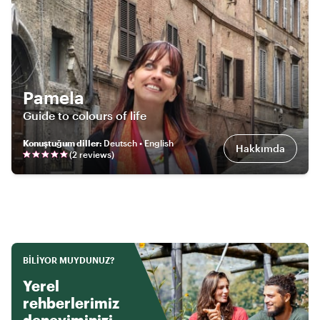
Pamela
Guide to colours of life
Konuştuğum diller
:
Deutsch • English
Hakkımda
(
2
review
s
)
BILIYOR MUYDUNUZ?
Yerel
rehberlerimiz