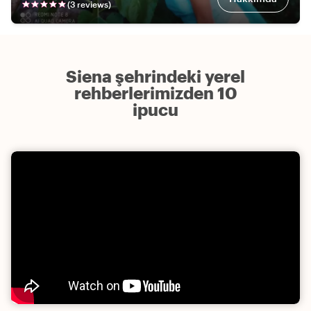
(
3
review
s
)
Siena şehrindeki yerel
rehberlerimizden 10
ipucu