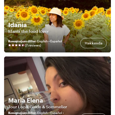
Idania
Idania the food lover
Konuştuğum diller
:
English • Español
Hakkımda
(
7
review
s
)
Maria Elena
Tour Local Guide & Sommelier
Konuştuğum diller
:
English • Español •