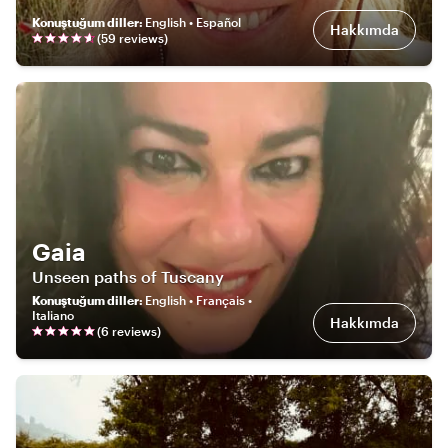
Konuştuğum diller
:
English • Español
Hakkımda
(
59
review
s
)
Gaia
Unseen paths of Tuscany
Konuştuğum diller
:
English • Français •
Italiano
Hakkımda
(
6
review
s
)