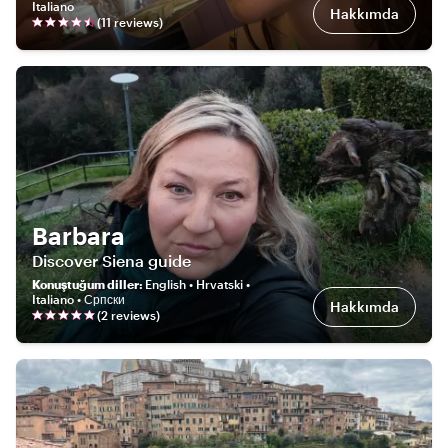
Italiano
Hakkımda
(
11
review
s
)
Barbara
Discover Siena guide
Konuştuğum diller
:
English • Hrvatski •
Italiano • Српски
Hakkımda
(
2
review
s
)