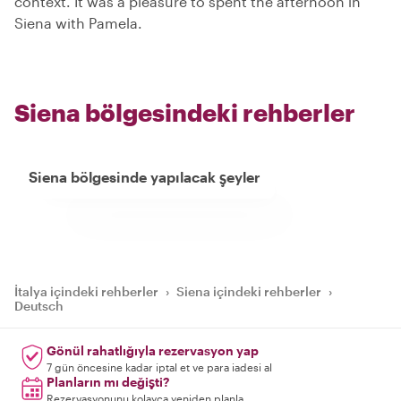
context. It was a pleasure to spent the afternoon in
Siena with Pamela.
Siena bölgesindeki rehberler
Siena bölgesinde yapılacak şeyler
İtalya içindeki rehberler
›
Siena içindeki rehberler
›
Deutsch
Gönül rahatlığıyla rezervasyon yap
7 gün öncesine kadar iptal et ve para iadesi al
Planların mı değişti?
Rezervasyonunu kolayca yeniden planla