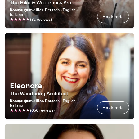
The Hike & Wilderness Pro
Konuştuğum diller
:
Deutsch • English •
Italiano
Hakkımda
(
32
review
s
)
Eleonora
The Wandering Architect
Konuştuğum diller
:
Deutsch • English •
Italiano
Hakkımda
(
650
review
s
)