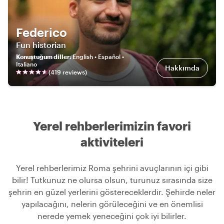
Federico
Fun historian
Konuştuğum diller
:
English • Español •
Italiano
Hakkımda
(
419
review
s
)
Yerel rehberlerimizin favori
aktiviteleri
Yerel rehberlerimiz Roma şehrini avuçlarının içi gibi
bilir! Tutkunuz ne olursa olsun, turunuz sırasında size
şehrin en güzel yerlerini göstereceklerdir. Şehirde neler
yapılacağını, nelerin görüleceğini ve en önemlisi
nerede yemek yeneceğini çok iyi bilirler.