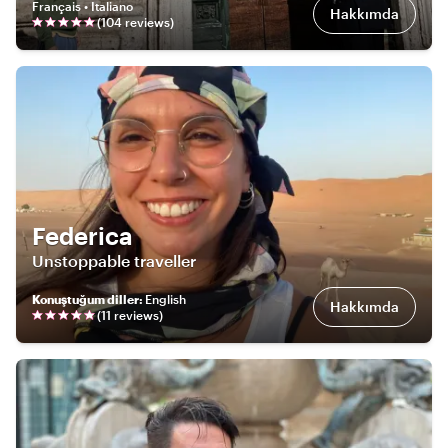
Français • Italiano
Hakkımda
(
104
review
s
)
Federica
Unstoppable traveller
Konuştuğum diller
:
English
Hakkımda
(
11
review
s
)