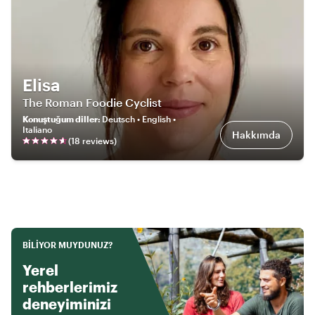
Elisa
The Roman Foodie Cyclist
Konuştuğum diller
:
Deutsch • English •
Italiano
Hakkımda
(
18
review
s
)
BILIYOR MUYDUNUZ?
Yerel
rehberlerimiz
deneyiminizi