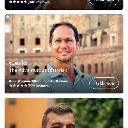
(
348
review
s
)
Carlo
The Adventurous Historian
Konuştuğum diller
:
English • Italiano
Hakkımda
(
109
review
s
)