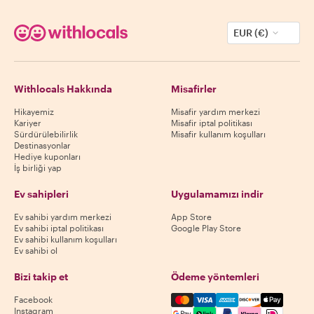
EUR (€)
Withlocals Hakkında
Misafirler
Hikayemiz
Misafir yardım merkezi
Kariyer
Misafir iptal politikası
Sürdürülebilirlik
Misafir kullanım koşulları
Destinasyonlar
Hediye kuponları
İş birliği yap
Ev sahipleri
Uygulamamızı indir
Ev sahibi yardım merkezi
App Store
Ev sahibi iptal politikası
Google Play Store
Ev sahibi kullanım koşulları
Ev sahibi ol
Bizi takip et
Ödeme yöntemleri
Mastercard, Visa, Amex, Di
Facebook
Instagram