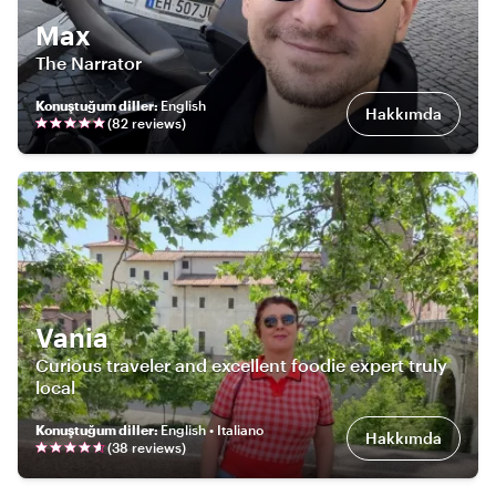
Max
The Narrator
Konuştuğum diller
:
English
Hakkımda
(
82
review
s
)
Vania
Curious traveler and excellent foodie expert truly
local
Konuştuğum diller
:
English • Italiano
Hakkımda
(
38
review
s
)