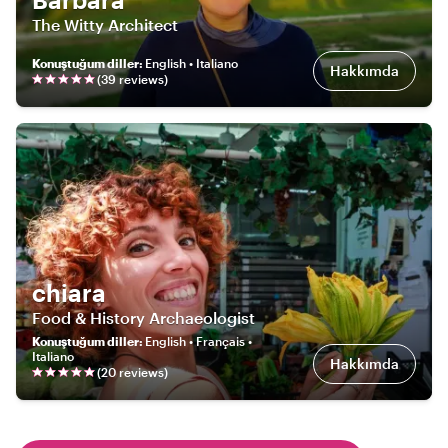
The Witty Architect
Konuştuğum diller
:
English • Italiano
Hakkımda
(
39
review
s
)
chiara
Food & History Archaeologist
Konuştuğum diller
:
English • Français •
Italiano
Hakkımda
(
20
review
s
)