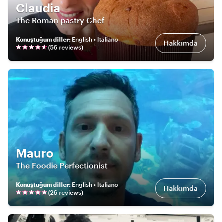
Claudia
The Roman pastry Chef
Konuştuğum diller
:
English • Italiano
Hakkımda
(
56
review
s
)
Mauro
The Foodie Perfectionist
Konuştuğum diller
:
English • Italiano
Hakkımda
(
26
review
s
)