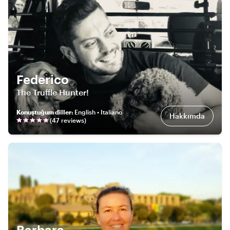
Federico
The Truffle Hunter!
Konuştuğum diller
:
English • Italiano
Hakkımda
(
47
review
s
)
Barbara