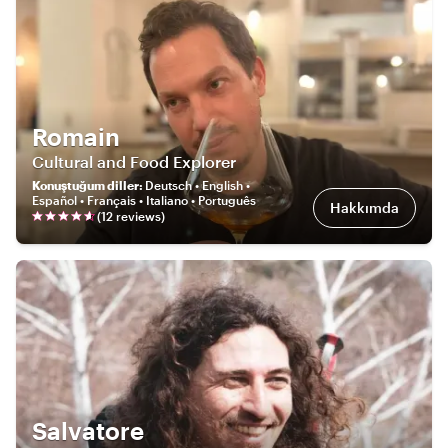
Romain
Cultural and Food Explorer
Konuştuğum diller
:
Deutsch • English •
Español • Français • Italiano • Português
Hakkımda
(
12
review
s
)
Salvatore