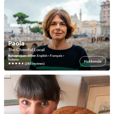
Paola
The Cheerful Local
Konuştuğum diller
:
English • Français •
Italiano
Hakkımda
(
285
review
s
)