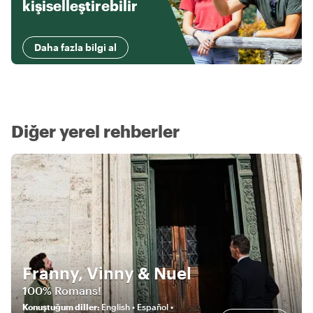
kişiselleştirebilir
Daha fazla bilgi al
Diğer yerel rehberler
Franny, Vinny & Nuel
100% Romans!
Konuştuğum diller
:
English • Español •