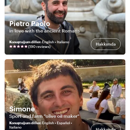
Pietro Paolo
in love with the ancient Romans
Konuştuğum diller
:
English • Italiano
Hakkımda
(
190
review
s
)
Simone
Sport and farm "olive oil maker"
Konuştuğum diller
:
English • Español •
Italiano
Hakkımda