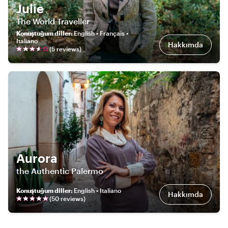
Julie
The World Traveller
Konuştuğum diller
:
English • Français •
Italiano
Hakkımda
(
5
review
s
)
Aurora
the Authentic Palermo
Konuştuğum diller
:
English • Italiano
Hakkımda
(
50
review
s
)