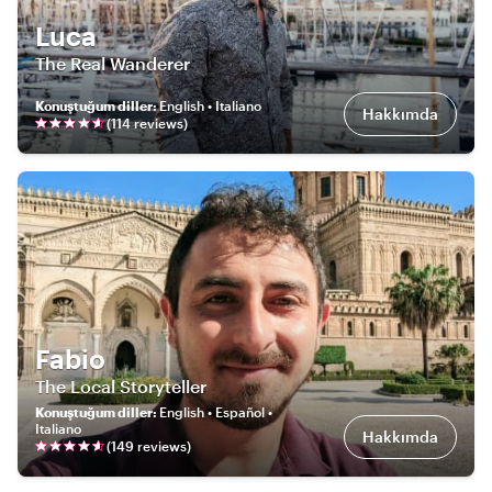
Luca
The Real Wanderer
Konuştuğum diller
:
English • Italiano
Hakkımda
(
114
review
s
)
Fabio
The Local Storyteller
Konuştuğum diller
:
English • Español •
Italiano
Hakkımda
(
149
review
s
)