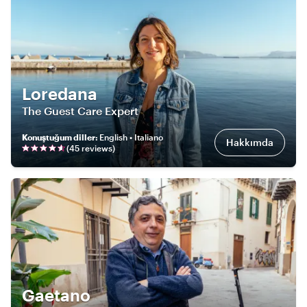
Loredana
The Guest Care Expert
Konuştuğum diller
:
English • Italiano
Hakkımda
(
45
review
s
)
Gaetano