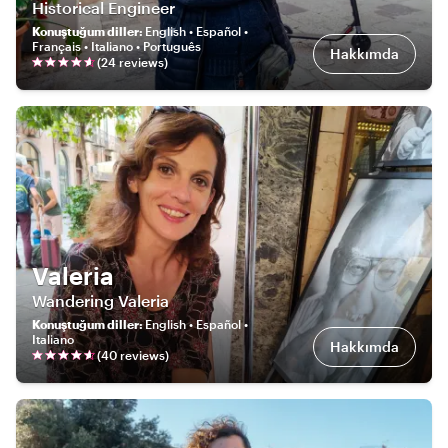
Historical Engineer
Konuştuğum diller
:
English • Español •
Français • Italiano • Português
Hakkımda
(
24
review
s
)
Valeria
Wandering Valeria
Konuştuğum diller
:
English • Español •
Italiano
Hakkımda
(
40
review
s
)