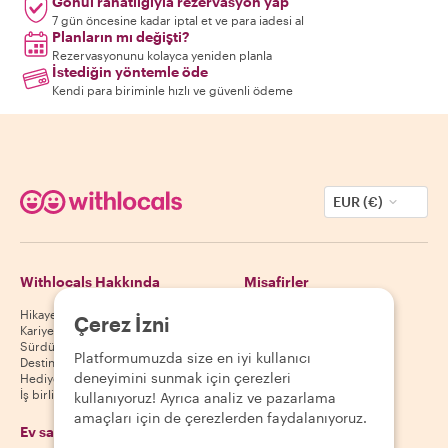
Gönül rahatlığıyla rezervasyon yap
7 gün öncesine kadar iptal et ve para iadesi al
Planların mı değişti?
Rezervasyonunu kolayca yeniden planla
İstediğin yöntemle öde
Kendi para biriminle hızlı ve güvenli ödeme
EUR (€)
Withlocals Hakkında
Misafirler
Hikayemiz
Misafir yardım merkezi
Çerez İzni
Kariyer
Misafir iptal politikası
Sürdürülebilirlik
Misafir kullanım koşulları
Platformumuzda size en iyi kullanıcı
Destinasyonlar
deneyimini sunmak için çerezleri
Hediye kuponları
İş birliği yap
kullanıyoruz! Ayrıca analiz ve pazarlama
amaçları için de çerezlerden faydalanıyoruz.
Ev sahipleri
Uygulamamızı indir