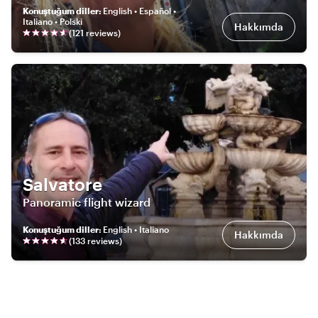
Konuştuğum diller
:
English • Español •
Italiano • Polski
Hakkımda
(
121
review
s
)
Salvatore
Panoramic flight wizard
Konuştuğum diller
:
English • Italiano
Hakkımda
(
133
review
s
)