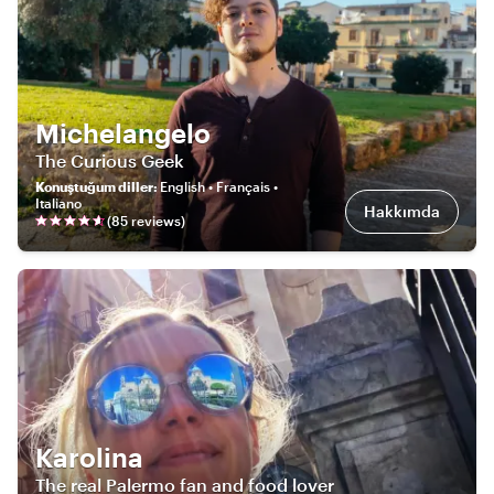
Michelangelo
The Curious Geek
Konuştuğum diller
:
English • Français •
Italiano
Hakkımda
(
85
review
s
)
Karolina
The real Palermo fan and food lover