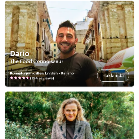
Dario
The Food Connoisseur
Konuştuğum diller
:
English • Italiano
Hakkımda
(
194
review
s
)