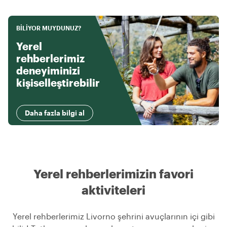
BILIYOR MUYDUNUZ?
Yerel
rehberlerimiz
deneyiminizi
kişiselleştirebilir
Daha fazla bilgi al
Yerel rehberlerimizin favori
aktiviteleri
Yerel rehberlerimiz Livorno şehrini avuçlarının içi gibi