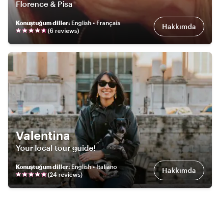
Florence & Pisa
Konuştuğum diller
:
English • Français
Hakkımda
(
6
review
s
)
Valentina
Your local tour guide!
Konuştuğum diller
:
English • Italiano
Hakkımda
(
24
review
s
)