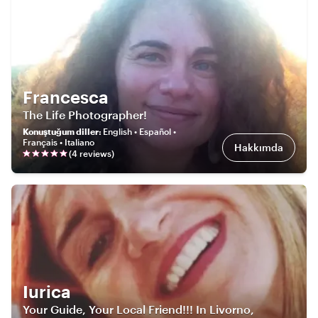
Francesca
The Life Photographer!
Konuştuğum diller
:
English • Español •
Français • Italiano
Hakkımda
(
4
review
s
)
Iurica
Your Guide, Your Local Friend!!! In Livorno,