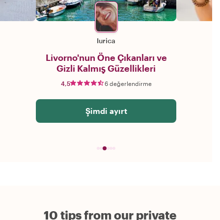
Iurica
Livorno'nun Öne Çıkanları ve
Gizli Kalmış Güzellikleri
4,5
6 değerlendirme
Şimdi ayırt
10 tips from our private