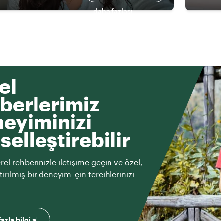
daha fazlası
el
berlerimiz
eyiminizi
iselleştirebilir
rel rehberinizle iletişime geçin ve özel,
ştirilmiş bir deneyim için tercihlerinizi
azla bilgi al