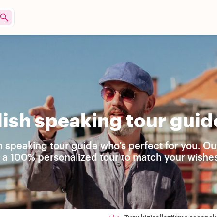
ish speaking tour guid
h speaking tour guide who’s perfect for you. Ou
 a 100% personalized tour to match your wishes
Turu kişiselleştirme seçenekl