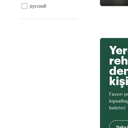
русский
Yer
reh
den
kiş
Favori ye
kişiselle
belirtin!
Daha f