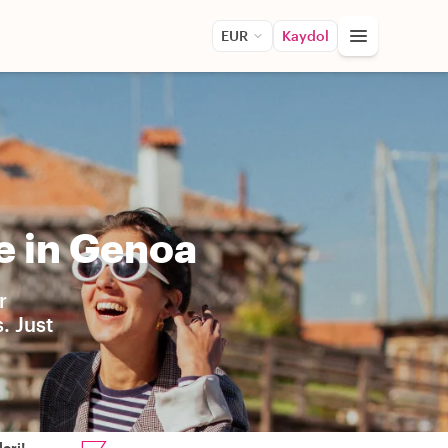
EUR
Kaydol
e in Genoa
r
. Just
eri!