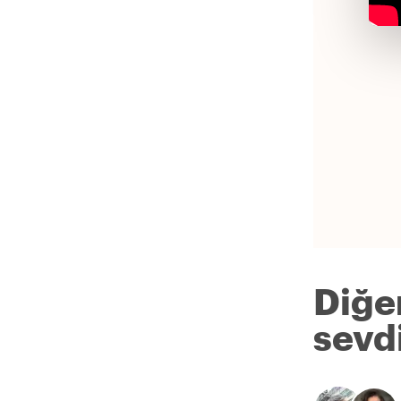
Diğe
sevdi