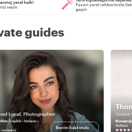
anmış yerel halk!
Favori yerel rehberinizle ile
izi seçin
geçin
ivate guides
Tho
rned Local, Photographer
Senior
ller
:
English • Italiano •
Konuştuğ
Italiano
Benim hakkımda
4
review
s
)