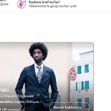
Sadece özel turlar!
tişime
Yabancılarla grup turları yok
mas
 Software Engineer
um diller
:
English • Français •
Benim hakkımda
(
36
review
s
)