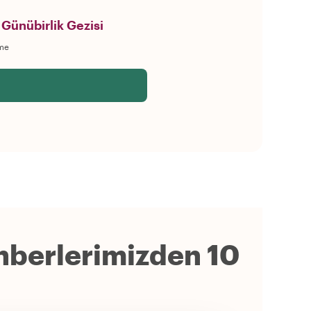
Günübirlik Gezisi
me
hberlerimizden 10