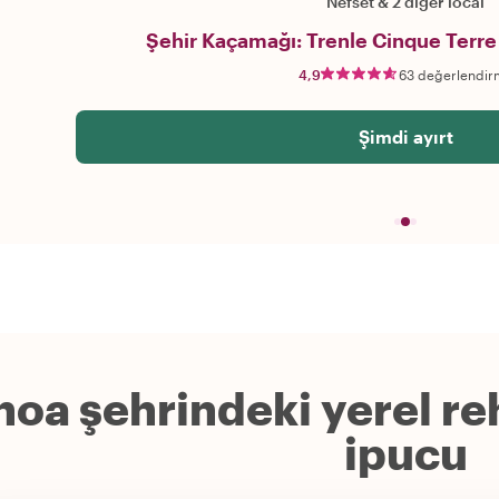
Nefset
&
2 diğer local
Şehir Kaçamağı: Trenle Cinque Terre 
4,9
63 değerlendir
Şimdi ayırt
oa şehrindeki yerel re
ipucu