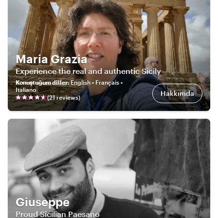
Maria Grazia
Experience the real and authentic Sicily
Konuştuğum diller
:
English • Français •
Italiano
Hakkımda
(
21
review
s
)
Giuseppe
Proud Sicilian Paesano