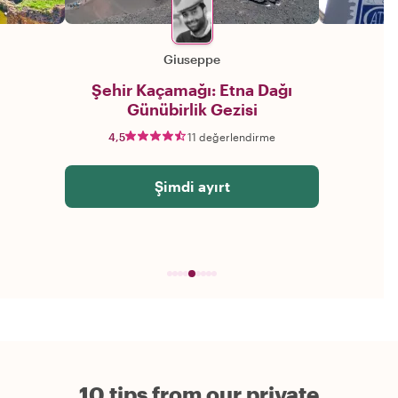
Giuseppe
Şehir Kaçamağı: Etna Dağı
Günübirlik Gezisi
4,5
11 değerlendirme
Şimdi ayırt
10 tips from our private