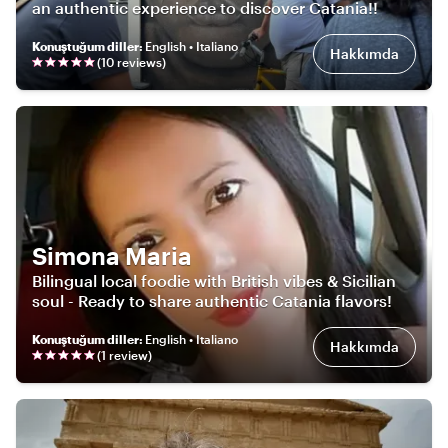
an authentic experience to discover Catania!!
Konuştuğum diller
:
English • Italiano
Hakkımda
(
10
review
s
)
Simona Maria
Bilingual local foodie with British vibes & Sicilian
soul - Ready to share authentic Catania flavors!
Konuştuğum diller
:
English • Italiano
Hakkımda
(
1
review
)