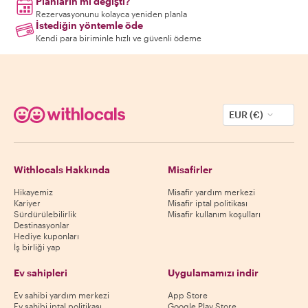
Planların mı değişti?
Rezervasyonunu kolayca yeniden planla
İstediğin yöntemle öde
Kendi para biriminle hızlı ve güvenli ödeme
EUR (€)
Withlocals Hakkında
Misafirler
Hikayemiz
Misafir yardım merkezi
Kariyer
Misafir iptal politikası
Sürdürülebilirlik
Misafir kullanım koşulları
Destinasyonlar
Hediye kuponları
İş birliği yap
Ev sahipleri
Uygulamamızı indir
Ev sahibi yardım merkezi
App Store
Ev sahibi iptal politikası
Google Play Store