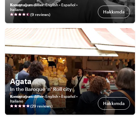
Konuştuğum diller
:
English • Español •
Italiano
Hakkımda
(
9
review
s
)
Agata
In the Baroque 'n' Roll city
Konuştuğum diller
:
English • Español •
Italiano
Hakkımda
(
29
review
s
)