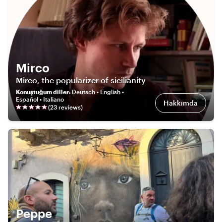
Mirco
Mirco, the popularizer of sicilianity
Konuştuğum diller
:
Deutsch • English •
Español • Italiano
Hakkımda
(
23
review
s
)
Peppe