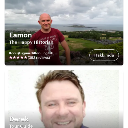
Eamon
The Happy Historian
Konuştuğum diller
:
English
Hakkımda
(
363
review
s
)
Derek
Tour Guide