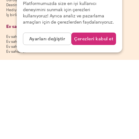
Platformumuzda size en iyi kullanıcı
Destinasyonlar
deneyimini sunmak için çerezleri
Hediye kuponları
İş birliği yap
kullanıyoruz! Ayrıca analiz ve pazarlama
amaçları için de çerezlerden faydalanıyoruz.
Ev sahipleri
Uygulamamızı indir
Ev sahibi yardım merkezi
App Store
Ayarları değiştir
Çerezleri kabul et
Ev sahibi iptal politikası
Google Play Store
Ev sahibi kullanım koşulları
Ev sahibi ol
Bizi takip et
Ödeme yöntemleri
Mastercard, Visa, Amex, Di
Facebook
Instagram
YouTube
Kullanılabilirlik destinasyona göre değişir
©
2026
Withlocals.com
|
Gizlilik Politikası
|
Çerezler
|
Site haritası