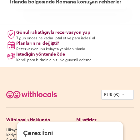
İrlanda bölgesinde Romana konuşan rehberler
Gönül rahatlığıyla rezervasyon yap
7 gün öncesine kadar iptal et ve para iadesi al
Planların mı değişti?
Rezervasyonunu kolayca yeniden planla
İstediğin yöntemle öde
Kendi para biriminle hızlı ve güvenli ödeme
EUR (€)
Withlocals Hakkında
Misafirler
Hikayemiz
Misafir yardım merkezi
Çerez İzni
Kariyer
Misafir iptal politikası
Sürdürülebilirlik
Misafir kullanım koşulları