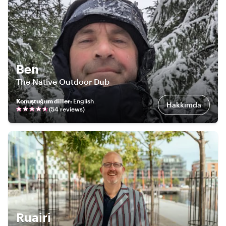
Ben
The Native Outdoor Dub
Konuştuğum diller
:
English
Hakkımda
(
54
review
s
)
Ruairi