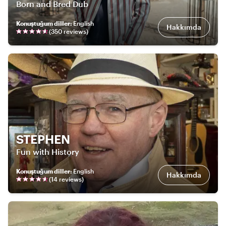
Born and Bred Dub
Konuştuğum diller
:
English
Hakkımda
(
350
review
s
)
STEPHEN
Fun with History
Konuştuğum diller
:
English
Hakkımda
(
14
review
s
)