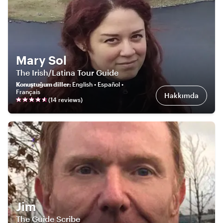
Mary Sol
The Irish/Latina Tour Guide
Konuştuğum diller
:
English • Español •
Français
Hakkımda
(
14
review
s
)
Jim
The Guide Scribe