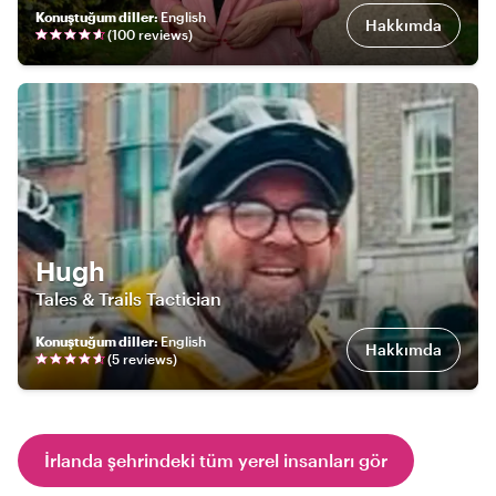
Konuştuğum diller
:
English
Hakkımda
(
100
review
s
)
Hugh
Tales & Trails Tactician
Konuştuğum diller
:
English
Hakkımda
(
5
review
s
)
İrlanda şehrindeki tüm yerel insanları gör