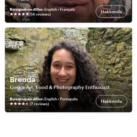
Konuştuğum diller
:
English • Français
Hakkımda
(
14
review
s
)
Brenda
Cork's Art, Food & Photography Enthusiast
Konuştuğum diller
:
English • Português
Hakkımda
(
7
review
s
)