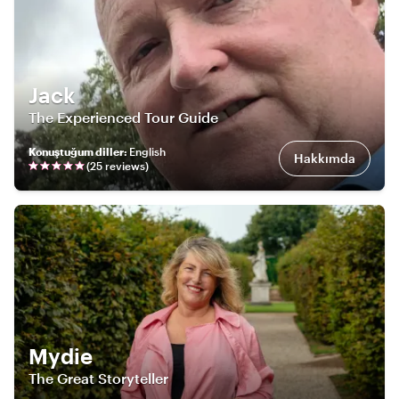
Jack
The Experienced Tour Guide
Konuştuğum diller
:
English
Hakkımda
(
25
review
s
)
Mydie
The Great Storyteller