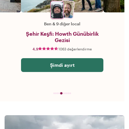
Ben
&
9 diğer local
Şehir Keşfi: Howth Günübirlik
Gezisi
4,9
1063 değerlendirme
Şimdi ayırt