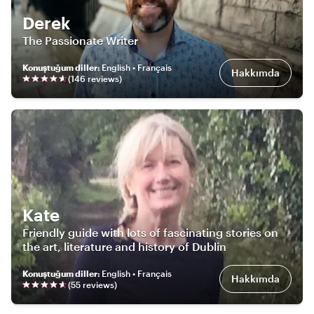
Derek
The Passionate Writer
Konuştuğum diller
:
English • Français
Hakkımda
(
146
review
s
)
Kate
Friendly guide with lots of fascinating stories on
the art, literature and history of Dublin
Konuştuğum diller
:
English • Français
Hakkımda
(
55
review
s
)