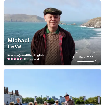
Michael
The Cat
Konuştuğum diller
:
English
Hakkımda
(
16
review
s
)