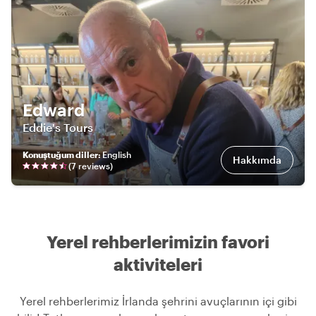
Edward
Eddie's Tours
Konuştuğum diller
:
English
Hakkımda
(
7
review
s
)
Yerel rehberlerimizin favori
aktiviteleri
Yerel rehberlerimiz İrlanda şehrini avuçlarının içi gibi