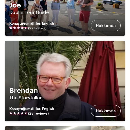
Joe
Dublin Tour Guide
Konuştuğum diller
:
English
Hakkımda
(
2
review
s
)
Brendan
The Storyteller
Konuştuğum diller
:
English
Hakkımda
(
28
review
s
)