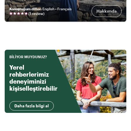
Konuştuğum diller
:
English • Français
Hakkımda
(
1
review
)
BILIYOR MUYDUNUZ?
Yerel
rehberlerimiz
deneyiminizi
kişiselleştirebilir
Daha fazla bilgi al