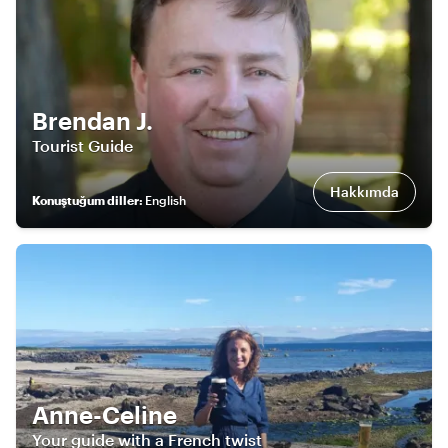
Brendan J.
Tourist Guide
Hakkımda
Konuştuğum diller
:
English
Anne-Celine
Your guide with a French twist