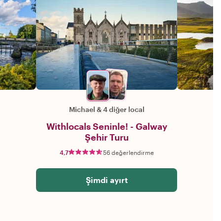
Michael
&
4 diğer local
Withlocals Seninle! - Galway
Şehir Turu
4,7
56 değerlendirme
Şimdi ayırt