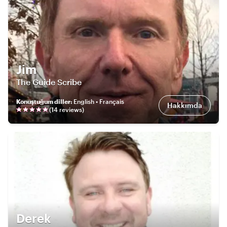
Jim
The Guide Scribe
Konuştuğum diller
:
English • Français
Hakkımda
(
14
review
s
)
Derek