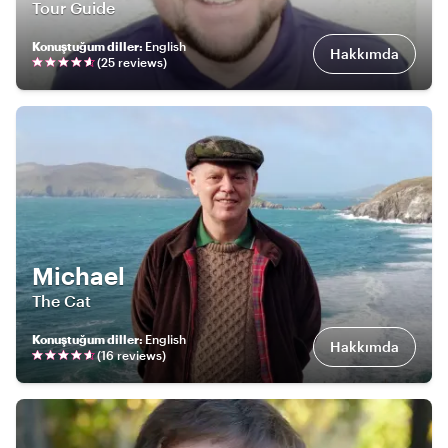
Tour Guide
Konuştuğum diller
:
English
Hakkımda
(
25
review
s
)
Michael
The Cat
Konuştuğum diller
:
English
Hakkımda
(
16
review
s
)