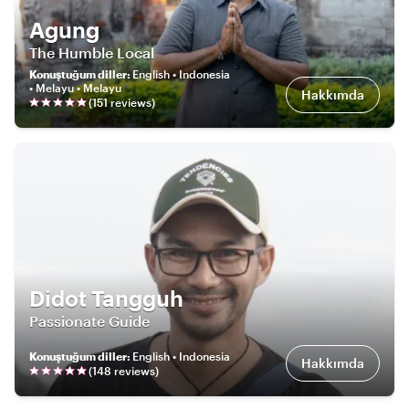
Agung
The Humble Local
Konuştuğum diller
:
English • Indonesia
• Melayu • Melayu
Hakkımda
(
151
review
s
)
Didot Tangguh
Passionate Guide
Konuştuğum diller
:
English • Indonesia
Hakkımda
(
148
review
s
)