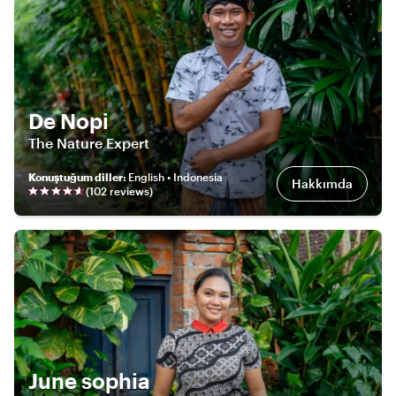
De Nopi
The Nature Expert
Konuştuğum diller
:
English • Indonesia
Hakkımda
(
102
review
s
)
June sophia