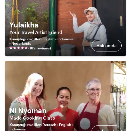
Yulaikha
Your Travel Artist Friend
Konuştuğum diller
:
English • Indonesia
• Nederlands
Hakkımda
(
189
review
s
)
Ni Nyoman
Made Cooking Class
Konuştuğum diller
:
Deutsch • English •
Indonesia