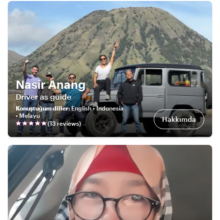
Nasir Anang
Driver as guide
Konuştuğum diller
:
English • Indonesia
• Melayu
Hakkımda
(
13
review
s
)