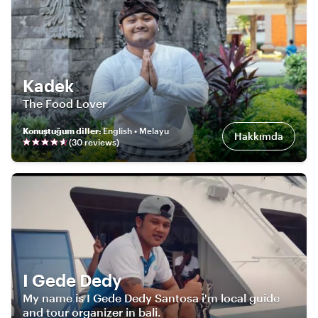
Kadek
The Food Lover
Konuştuğum diller
:
English • Melayu
Hakkımda
(
30
review
s
)
I Gede Dedy
My name is I Gede Dedy Santosa i'm local guide
and tour organizer in bali.