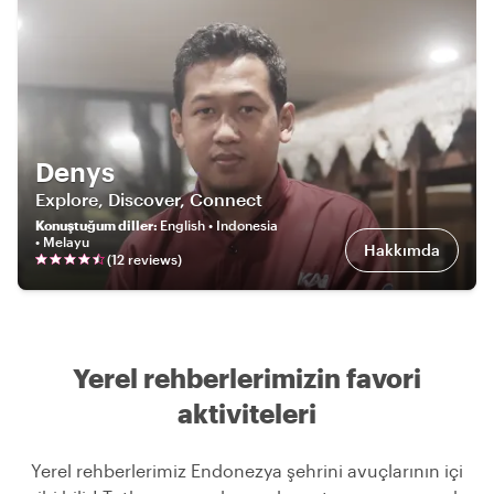
Denys
Explore, Discover, Connect
Konuştuğum diller
:
English • Indonesia
• Melayu
Hakkımda
(
12
review
s
)
Yerel rehberlerimizin favori
aktiviteleri
Yerel rehberlerimiz Endonezya şehrini avuçlarının içi