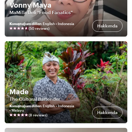
Vonny Maya
MaMiTa Deli "Food Fanatics"
Konuştuğum diller
:
English • Indonesia
Hakkımda
(
50
review
s
)
Made
The Cultural Bartender
Konuştuğum diller
:
English • Indonesia
• Melayu
Hakkımda
(
8
review
s
)