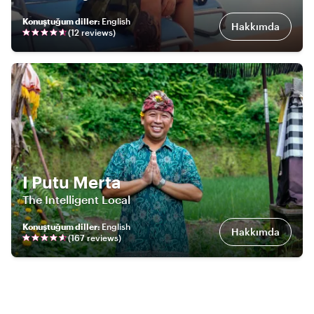
Konuştuğum diller
:
English
Hakkımda
(
12
review
s
)
I Putu Merta
The Intelligent Local
Konuştuğum diller
:
English
Hakkımda
(
167
review
s
)