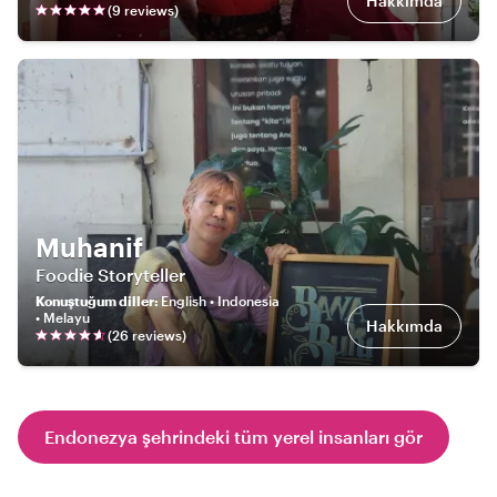
Hakkımda
(
9
review
s
)
Muhanif
Foodie Storyteller
Konuştuğum diller
:
English • Indonesia
• Melayu
Hakkımda
(
26
review
s
)
Endonezya şehrindeki tüm yerel insanları gör