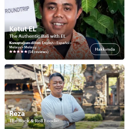
Ketut EL
The Authentic Bali with EL
Konuştuğum diller
:
English • Español •
Melayu • Melayu
Hakkımda
(
54
review
s
)
Reza
The Rock & Roll Foodie