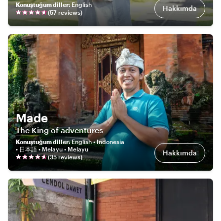
Konuştuğum diller
:
English
Hakkımda
(
57
review
s
)
Made
The King of adventures
Konuştuğum diller
:
English • Indonesia
• 日本語 • Melayu • Melayu
Hakkımda
(
35
review
s
)