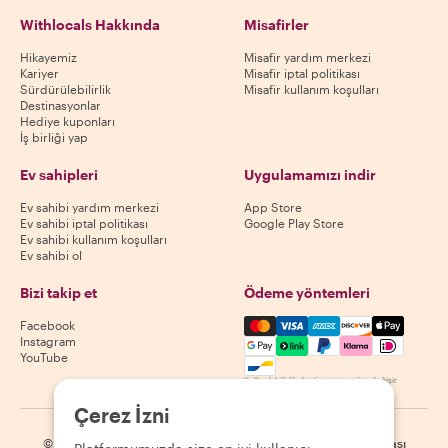
Withlocals Hakkında
Misafirler
Hikayemiz
Misafir yardım merkezi
Kariyer
Misafir iptal politikası
Sürdürülebilirlik
Misafir kullanım koşulları
Destinasyonlar
Hediye kuponları
İş birliği yap
Ev sahipleri
Uygulamamızı indir
Ev sahibi yardım merkezi
App Store
Ev sahibi iptal politikası
Google Play Store
Ev sahibi kullanım koşulları
Ev sahibi ol
Bizi takip et
Ödeme yöntemleri
Mastercard, Visa, Amex, Di
Facebook
Instagram
YouTube
Kullanılabilirlik destinasyona göre değişir
Çerez İzni
©
2026
Withlocals.com
|
Gizlilik Politikası
|
Çerezler
|
Site haritası