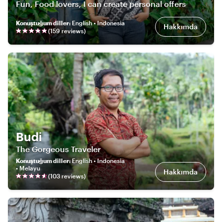
Fun, Food lovers, I can create personal offers
Konuştuğum diller
:
English • Indonesia
Hakkımda
(
159
review
s
)
Budi
The Gorgeous Traveler
Konuştuğum diller
:
English • Indonesia
• Melayu
Hakkımda
(
103
review
s
)