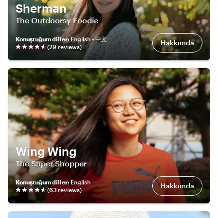
Sherman
The Outdoorsy Foodie
Konuştuğum diller
:
English • 中文
Hakkımda
(
29
review
s
)
Wing Wing
The Super Shopper
Konuştuğum diller
:
English
Hakkımda
(
63
review
s
)