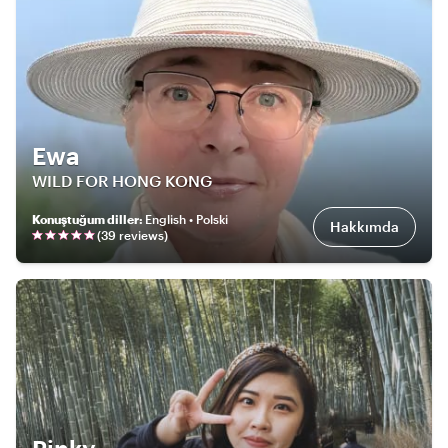
Ewa
WILD FOR HONG KONG
Konuştuğum diller
:
English • Polski
Hakkımda
(
39
review
s
)