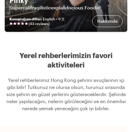
Pinky
Supercalifragilisticexpialidocious Foodie
Konuştuğum diller
:
English • 中文
Hakkımda
(
43
review
s
)
Yerel rehberlerimizin favori
aktiviteleri
Yerel rehberlerimiz Hong Kong şehrini avuçlarının içi
gibi bilir! Tutkunuz ne olursa olsun, turunuz sırasında
size şehrin en güzel yerlerini göstereceklerdir. Şehirde
neler yapılacağını, nelerin görüleceğini ve en önemlisi
nerede yemek yeneceğini çok iyi bilirler.