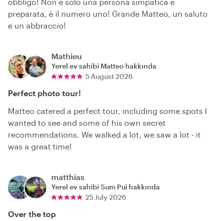
obbligo! Non è solo una persona simpatica e
preparata, è il numero uno! Grande Matteo, un saluto
e un abbraccio!
Mathieu
Yerel ev sahibi
Matteo
hakkında
5 August 2026
Perfect photo tour!
Matteo catered a perfect tour, including some spots I
wanted to see and some of his own secret
recommendations. We walked a lot, we saw a lot - it
was a great time!
matthias
Yerel ev sahibi
Sum Pui
hakkında
25 July 2026
Over the top