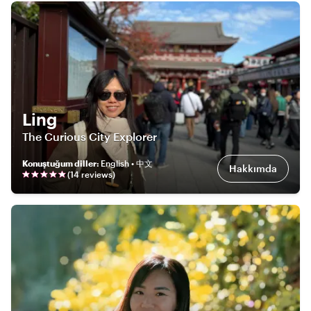
Ling
The Curious City Explorer
Konuştuğum diller
:
English • 中文
Hakkımda
(
14
review
s
)