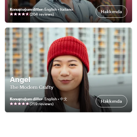
Konuştuğum diller
:
English • Italiano
Hakkımda
(
204
review
s
)
Angel
The Modern Crafty
Konuştuğum diller
:
English • 中文
Hakkımda
(
259
review
s
)