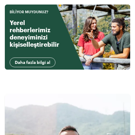
BILIYOR MUYDUNUZ?
Yerel
rehberlerimiz
deneyiminizi
kişiselleştirebilir
Daha fazla bilgi al