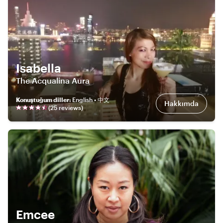
Isabella
The Acqualina Aura
Konuştuğum diller
:
English • 中文
Hakkımda
(
25
review
s
)
Emcee