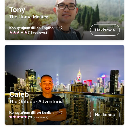
Tony
The Home Master
Konuştuğum diller
:
English • 中文
Hakkımda
(
11
review
s
)
Caleb
The Outdoor Adventurist
Konuştuğum diller
:
English • 中文
Hakkımda
(
20
review
s
)