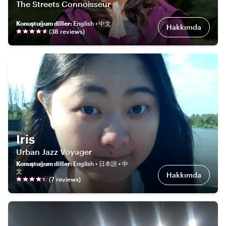
The Streets Connoisseur
Konuştuğum diller
:
English • 中文
Hakkımda
(
38
review
s
)
Iris
Urban Jazz Voyager
Konuştuğum diller
:
English • 日本語 • 中
文
Hakkımda
(
7
review
s
)