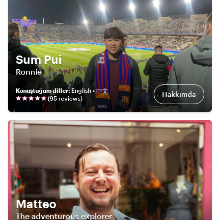
Sum Pui
Ronnie
Konuştuğum diller
:
English • 中文
Hakkımda
(
95
review
s
)
Matteo
The adventurous explorer