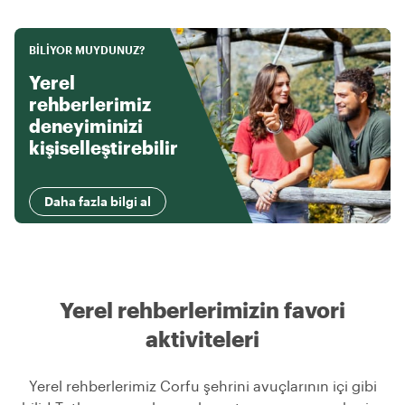
BILIYOR MUYDUNUZ?
Yerel
rehberlerimiz
deneyiminizi
kişiselleştirebilir
Daha fazla bilgi al
Yerel rehberlerimizin favori
aktiviteleri
Yerel rehberlerimiz Corfu şehrini avuçlarının içi gibi