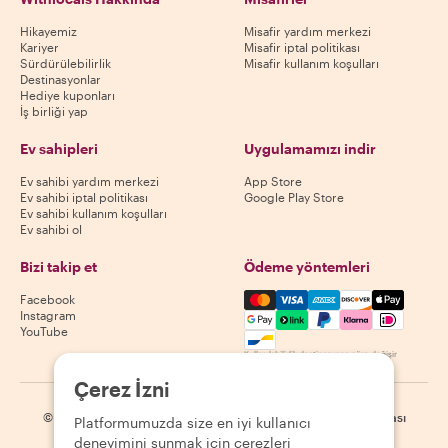
Hikayemiz
Misafir yardım merkezi
Kariyer
Misafir iptal politikası
Sürdürülebilirlik
Misafir kullanım koşulları
Destinasyonlar
Hediye kuponları
İş birliği yap
Ev sahipleri
Uygulamamızı indir
Ev sahibi yardım merkezi
App Store
Ev sahibi iptal politikası
Google Play Store
Ev sahibi kullanım koşulları
Ev sahibi ol
Bizi takip et
Ödeme yöntemleri
Mastercard, Visa, Amex, Di
Facebook
Instagram
YouTube
Kullanılabilirlik destinasyona göre değişir
Çerez İzni
©
2026
Withlocals.com
|
Gizlilik Politikası
|
Çerezler
|
Site haritası
Platformumuzda size en iyi kullanıcı
deneyimini sunmak için çerezleri