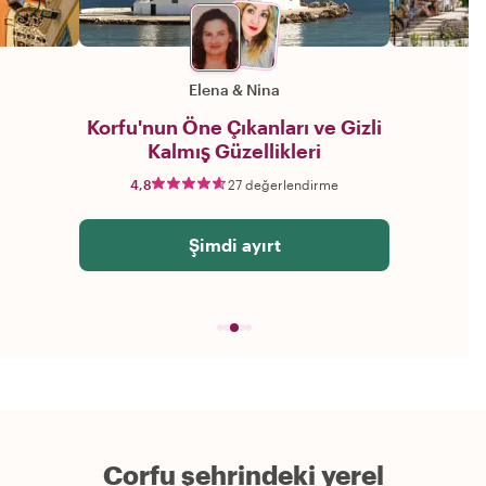
Elena
&
Nina
Korfu'nun Öne Çıkanları ve Gizli
Kalmış Güzellikleri
4,8
27 değerlendirme
Şimdi ayırt
Corfu şehrindeki yerel