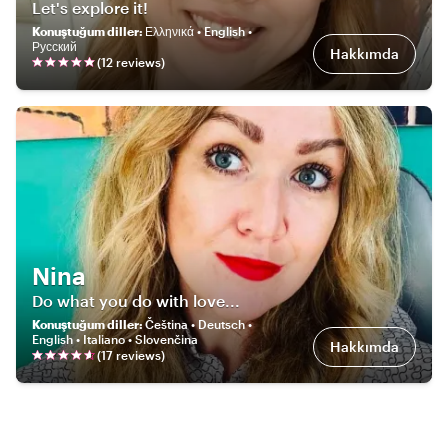
Let's explore it!
Konuştuğum diller
:
Ελληνικά • English •
Русский
Hakkımda
(
12
review
s
)
Nina
Do what you do with love...
Konuştuğum diller
:
Čeština • Deutsch •
English • Italiano • Slovenčina
Hakkımda
(
17
review
s
)