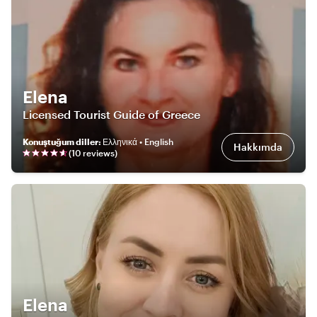
Elena
Licensed Tourist Guide of Greece
Konuştuğum diller
:
Ελληνικά • English
Hakkımda
(
10
review
s
)
Elena