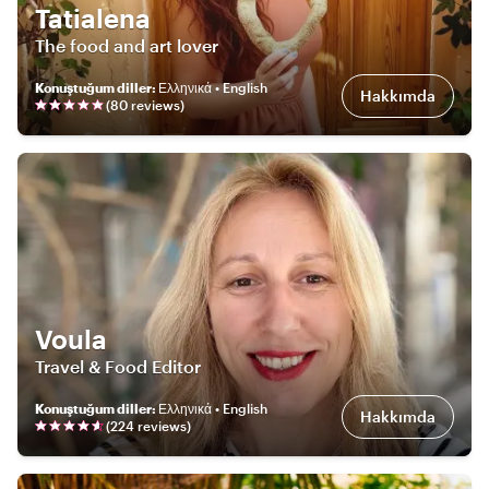
Tatialena
The food and art lover
Konuştuğum diller
:
Ελληνικά • English
Hakkımda
(
80
review
s
)
Voula
Travel & Food Editor
Konuştuğum diller
:
Ελληνικά • English
Hakkımda
(
224
review
s
)