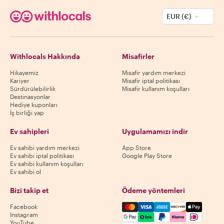
EUR (€)
Withlocals Hakkında
Misafirler
Hikayemiz
Misafir yardım merkezi
Kariyer
Misafir iptal politikası
Sürdürülebilirlik
Misafir kullanım koşulları
Destinasyonlar
Hediye kuponları
İş birliği yap
Ev sahipleri
Uygulamamızı indir
Ev sahibi yardım merkezi
App Store
Ev sahibi iptal politikası
Google Play Store
Ev sahibi kullanım koşulları
Ev sahibi ol
Bizi takip et
Ödeme yöntemleri
Mastercard, Visa, Amex, Di
Facebook
Instagram
YouTube