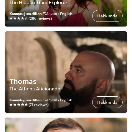
The Hidden-Gem Explorer
Konuştuğum diller
:
Ελληνικά • English
Hakkımda
(
266
review
s
)
Thomas
The Athens Aficionado
Konuştuğum diller
:
Ελληνικά • English
Hakkımda
(
71
review
s
)