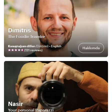
Dimitris
The Foodie Traveler
Konuştuğum diller
:
Ελληνικά • English
Hakkımda
(
121
review
s
)
Nasir
Your personal Paparazzi