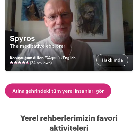
Spyros
The meditative explorer
Konuştuğum diller
:
Ελληνικά • English
Hakkımda
(
24
review
s
)
Atina şehrindeki tüm yerel insanları gör
Yerel rehberlerimizin favori
aktiviteleri