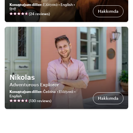
Konuştuğum diller
:
Ελληνικά • English •
हिन्दी
Hakkımda
(
24
review
s
)
Nikolas
Adventurous Explorer
Konuştuğum diller
:
Čeština • Ελληνικά •
English
Hakkımda
(
130
review
s
)