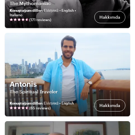
The Mythomaniac
Konuştuğum diller
:
Ελληνικά • English •
Italiano
Hakkımda
(
171
review
s
)
Antonis
The Spiritual Traveler
Konuştuğum diller
:
Ελληνικά • English
Hakkımda
(
65
review
s
)