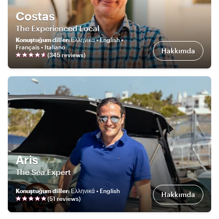
Costas
The Experienced Local
Konuştuğum diller
:
Ελληνικά • English •
Français • Italiano
Hakkımda
(
345
review
s
)
Aris
The Sea Expert
Konuştuğum diller
:
Ελληνικά • English
Hakkımda
(
51
review
s
)