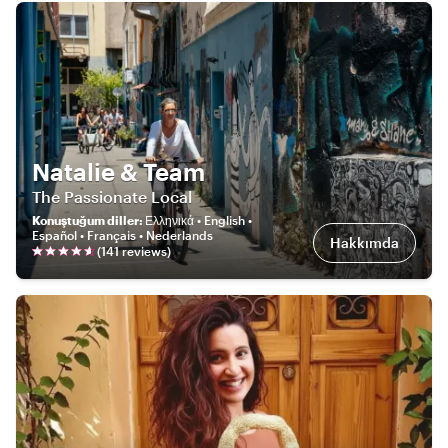
Natalie & Team
The Passionate Local
Konuştuğum diller
:
Ελληνικά • English •
Español • Français • Nederlands
Hakkımda
(
141
review
s
)