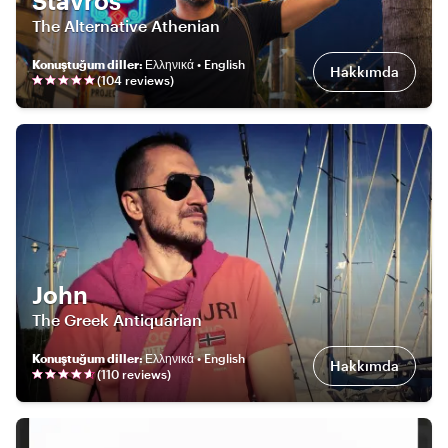
Stavros
The Alternative Athenian
Konuştuğum diller
:
Ελληνικά • English
Hakkımda
(
104
review
s
)
John
The Greek Antiquarian
Konuştuğum diller
:
Ελληνικά • English
Hakkımda
(
110
review
s
)