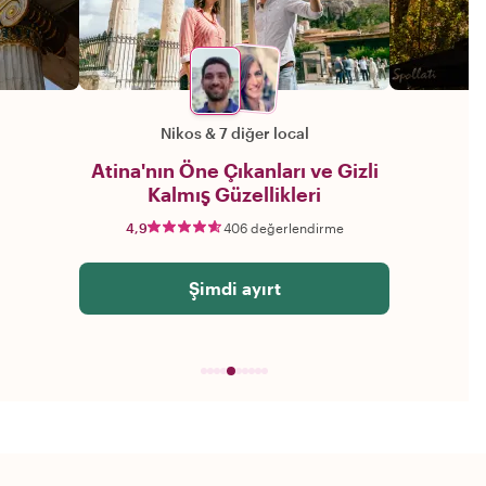
Nikos
&
7 diğer local
Atina'nın Öne Çıkanları ve Gizli
Kalmış Güzellikleri
4,9
406 değerlendirme
Şimdi ayırt