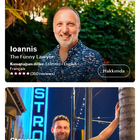
Ioannis
The Funny Lawyer
Konuştuğum diller
:
Ελληνικά • English •
Français
Hakkımda
(
350
review
s
)