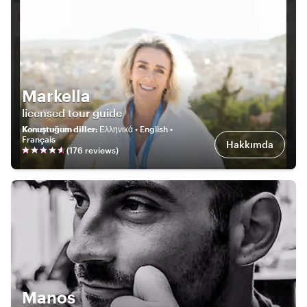
Markella
licensed tour guide
Konuştuğum diller
:
Ελληνικά • English •
Français
Hakkımda
(
176
review
s
)
Manos