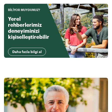
BILIYOR MUYDUNUZ?
Yerel
rehberlerimiz
deneyiminizi
kişiselleştirebilir
Daha fazla bilgi al