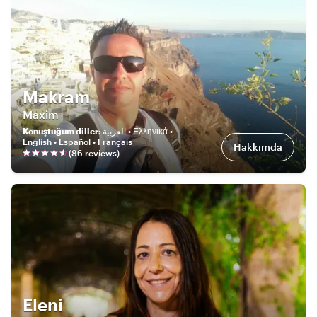
Makram
Maxim
Konuştuğum diller
:
العربية • Ελληνικά •
English • Español • Français
Hakkımda
(
86
review
s
)
Eleni