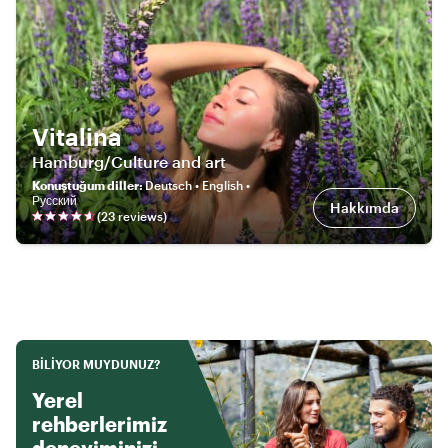
Vitalina
Hamburg/Culture and art
Konuştuğum diller
:
Deutsch • English •
Русский
Hakkımda
(
23
review
s
)
BILIYOR MUYDUNUZ?
Yerel
rehberlerimiz