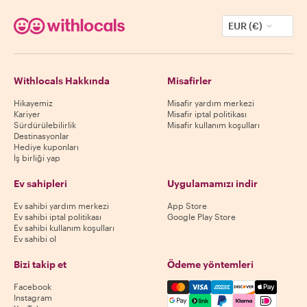
EUR (€)
Withlocals Hakkında
Misafirler
Hikayemiz
Misafir yardım merkezi
Kariyer
Misafir iptal politikası
Sürdürülebilirlik
Misafir kullanım koşulları
Destinasyonlar
Hediye kuponları
İş birliği yap
Ev sahipleri
Uygulamamızı indir
Ev sahibi yardım merkezi
App Store
Ev sahibi iptal politikası
Google Play Store
Ev sahibi kullanım koşulları
Ev sahibi ol
Bizi takip et
Ödeme yöntemleri
Mastercard, Visa, Amex, Di
Facebook
Instagram