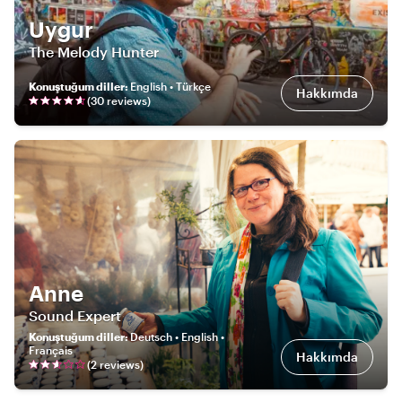
Uygur
The Melody Hunter
Konuştuğum diller
:
English • Türkçe
Hakkımda
(
30
review
s
)
Anne
Sound Expert
Konuştuğum diller
:
Deutsch • English •
Français
Hakkımda
(
2
review
s
)