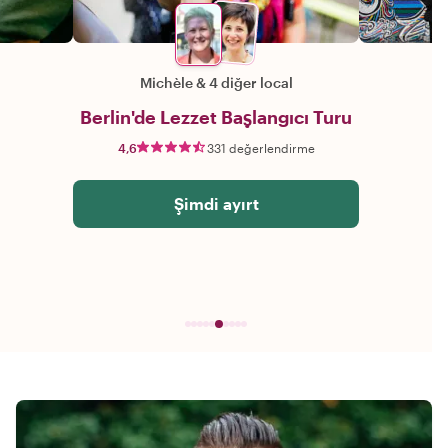
Michèle
&
4 diğer local
Berlin'de Lezzet Başlangıcı Turu
4,6
331 değerlendirme
Şimdi ayırt