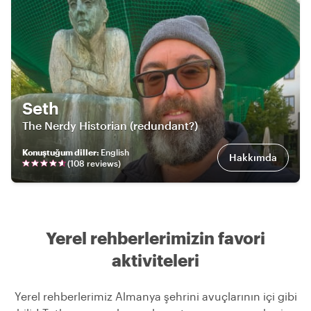
Seth
The Nerdy Historian (redundant?)
Konuştuğum diller
:
English
Hakkımda
(
108
review
s
)
Yerel rehberlerimizin favori
aktiviteleri
Yerel rehberlerimiz Almanya şehrini avuçlarının içi gibi