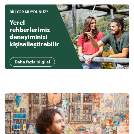
BILIYOR MUYDUNUZ?
Yerel
rehberlerimiz
deneyiminizi
kişiselleştirebilir
Daha fazla bilgi al