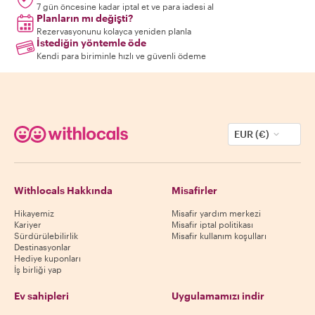
7 gün öncesine kadar iptal et ve para iadesi al
Planların mı değişti?
Rezervasyonunu kolayca yeniden planla
İstediğin yöntemle öde
Kendi para biriminle hızlı ve güvenli ödeme
EUR (€)
Withlocals Hakkında
Misafirler
Hikayemiz
Misafir yardım merkezi
Kariyer
Misafir iptal politikası
Sürdürülebilirlik
Misafir kullanım koşulları
Destinasyonlar
Hediye kuponları
İş birliği yap
Ev sahipleri
Uygulamamızı indir