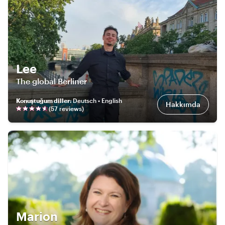
Lee
The global Berliner
Konuştuğum diller
:
Deutsch • English
Hakkımda
(
57
review
s
)
Marion