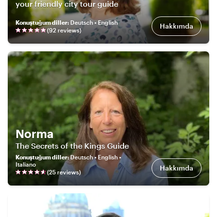
your friendly city tour guide
Konuştuğum diller
:
Deutsch • English
Hakkımda
(
92
review
s
)
Norma
The Secrets of the Kings Guide
Konuştuğum diller
:
Deutsch • English •
Italiano
Hakkımda
(
25
review
s
)