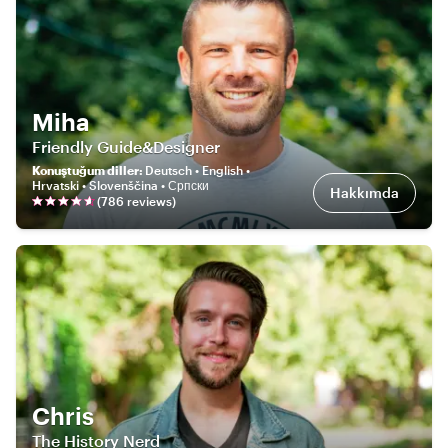
Miha
Friendly Guide&Designer
Konuştuğum diller
:
Deutsch • English •
Hrvatski • Slovenščina • Српски
Hakkımda
(
786
review
s
)
Chris
The History Nerd