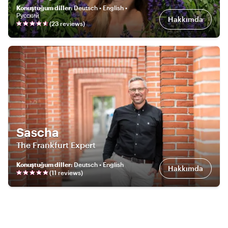
Konuştuğum diller
:
Deutsch • English •
Русский
Hakkımda
(
23
review
s
)
Sascha
The Frankfurt Expert
Konuştuğum diller
:
Deutsch • English
Hakkımda
(
11
review
s
)