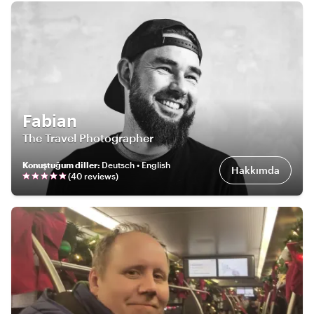
Fabian
The Travel Photographer
Konuştuğum diller
:
Deutsch • English
Hakkımda
(
40
review
s
)