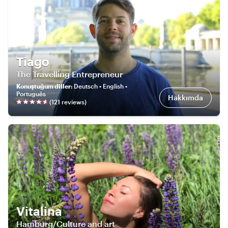
Tiago
The Travelling Entrepreneur
Konuştuğum diller
:
Deutsch • English •
Português
Hakkımda
(
121
review
s
)
Vitalina
Hamburg/Culture and art