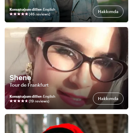
Konuştuğum diller
:
English
Hakkımda
(
46
review
s
)
Shene
Tour de Frankfurt
Konuştuğum diller
:
English
Hakkımda
(
19
review
s
)