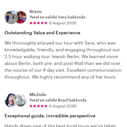
Bryce
Yerel ev sahibi
Sara
hakkında
8 August 2026
Outstanding Value and Experience
We thoroughly enjoyed our tour with Sara, who was
knowledgable, friendly, and engaging throughout our
2.5 hour walking tour Jewish Berlin. We learned more
about Berlin, both pre- and post-Wall than we did over
the course of our 4 day visit. Excellent communication
throughout. We highly recommend any of her tours.
Michele
Yerel ev sahibi
Boyd
hakkında
6 August 2026
Exceptional guide, incredible perspective
Hands down one of the best local tours we’ve taken.