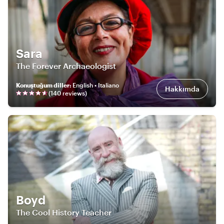
Sara
The Forever Archaeologist
Konuştuğum diller
:
English • Italiano
Hakkımda
(
140
review
s
)
Boyd
The Cool History Teacher