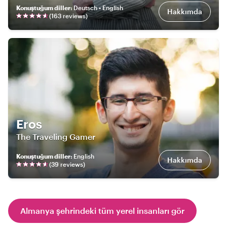
Konuştuğum diller
:
Deutsch • English
Hakkımda
(
163
review
s
)
Eros
The Traveling Gamer
Konuştuğum diller
:
English
Hakkımda
(
39
review
s
)
Almanya şehrindeki tüm yerel insanları gör