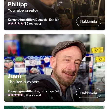
Philipp
YouTube creator
Konuştuğum diller
:
Deutsch • English
Hakkımda
(
85
review
s
)
Juan
The Berlin expert
Konuştuğum diller
:
English • Español
Hakkımda
(
38
review
s
)