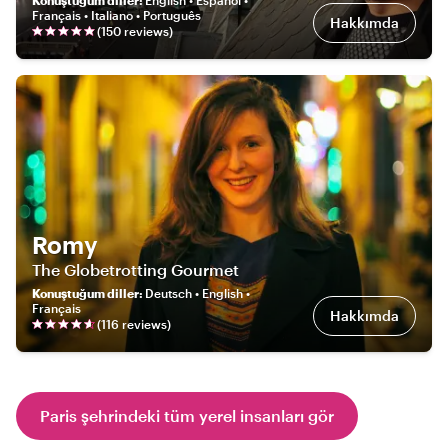
Français • Italiano • Português
Hakkımda
(
150
review
s
)
Romy
The Globetrotting Gourmet
Konuştuğum diller
:
Deutsch • English •
Français
Hakkımda
(
116
review
s
)
Paris şehrindeki tüm yerel insanları gör