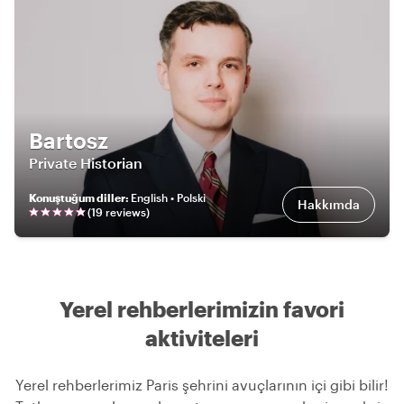
Bartosz
Private Historian
Konuştuğum diller
:
English • Polski
Hakkımda
(
19
review
s
)
Yerel rehberlerimizin favori
aktiviteleri
Yerel rehberlerimiz Paris şehrini avuçlarının içi gibi bilir!