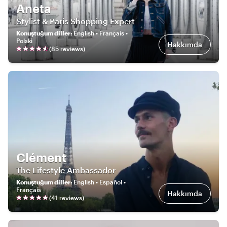
Aneta
Stylist & Paris Shopping Expert
Konuştuğum diller
:
English • Français •
Polski
Hakkımda
(
85
review
s
)
Clément
The Lifestyle Ambassador
Konuştuğum diller
:
English • Español •
Français
Hakkımda
(
41
review
s
)