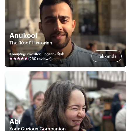
Anukool
The 'Kool' Historian
Konuştuğum diller
:
English • हिन्दी
Hakkımda
(
260
review
s
)
Abi
Your Curious Companion