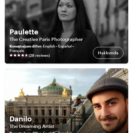
Paulette
The Creative Paris Photographer
Konuştuğum diller
:
English • Español •
Français
Hakkımda
(
28
review
s
)
Danilo
The Dreaming Artist
Konuştuğum diller
:
English • Español •