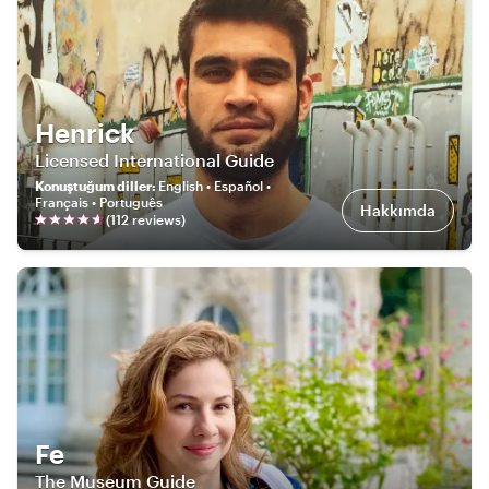
Henrick
Licensed International Guide
Konuştuğum diller
:
English • Español •
Français • Português
Hakkımda
(
112
review
s
)
Fe
The Museum Guide