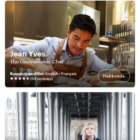
Jean Yves
The Gastronomic Chef
Konuştuğum diller
:
English • Français
Hakkımda
(
54
review
s
)