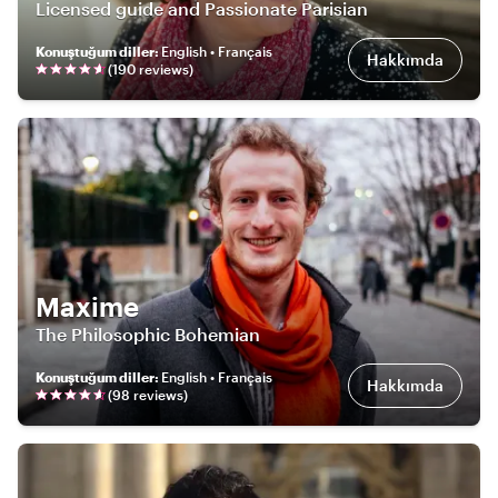
Licensed guide and Passionate Parisian
Konuştuğum diller
:
English • Français
Hakkımda
(
190
review
s
)
Maxime
The Philosophic Bohemian
Konuştuğum diller
:
English • Français
Hakkımda
(
98
review
s
)