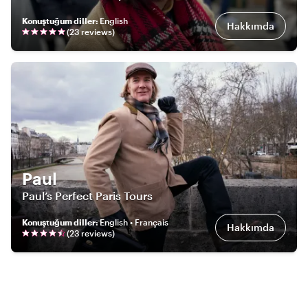
Konuştuğum diller
:
English
Hakkımda
(
23
review
s
)
Paul
Paul’s Perfect Paris Tours
Konuştuğum diller
:
English • Français
Hakkımda
(
23
review
s
)