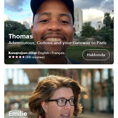
Thomas
Adventurous, Curious and your Gateway to Paris
Konuştuğum diller
:
English • Français
Hakkımda
(
49
review
s
)
Emilie