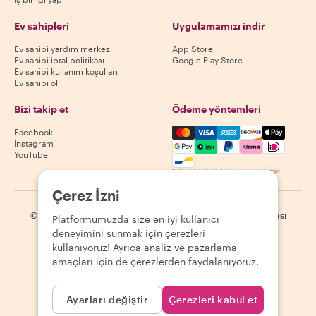
Ev sahipleri
Uygulamamızı indir
Ev sahibi yardım merkezi
App Store
Ev sahibi iptal politikası
Google Play Store
Ev sahibi kullanım koşulları
Ev sahibi ol
Bizi takip et
Ödeme yöntemleri
Mastercard, Visa, Amex, Di
Facebook
Instagram
YouTube
Kullanılabilirlik destinasyona göre değişir
Çerez İzni
©
2026
Withlocals.com
|
Gizlilik Politikası
|
Çerezler
|
Site haritası
Platformumuzda size en iyi kullanıcı
deneyimini sunmak için çerezleri
kullanıyoruz! Ayrıca analiz ve pazarlama
amaçları için de çerezlerden faydalanıyoruz.
Ayarları değiştir
Çerezleri kabul et