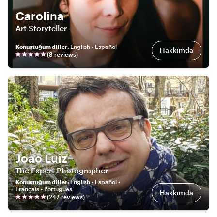
Carolina
Art Storyteller
Konuştuğum diller
:
English • Español
Hakkımda
(
8
review
s
)
Joao Luiz
The Expert Photographer
Konuştuğum diller
:
English • Español •
Français • Português
Hakkımda
(
247
review
s
)