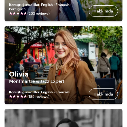
Konuştuğum diller
:
English • Français •
Português
Hakkımda
(
203
review
s
)
Olivia
Montmartre & Jazz Expert
Konuştuğum diller
:
English • Français
Hakkımda
(
189
review
s
)