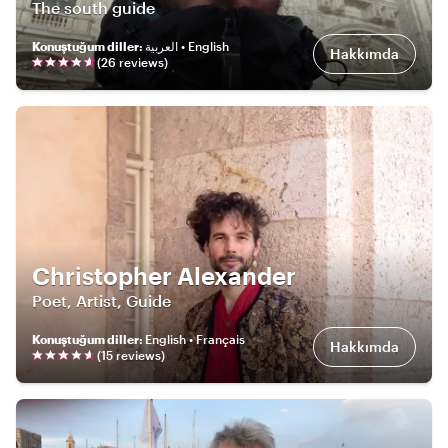
The south guide
Konuştuğum diller
:
العربية • English
Hakkımda
(
26
review
s
)
Christopher Alexander
Poet, Artist, Guide
Konuştuğum diller
:
English • Français
Hakkımda
(
15
review
s
)