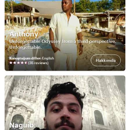
Anthony
Unforgettable Odyssey from a third perspective.
Unforgettable.
Konuştuğum diller
:
English
Hakkımda
(
35
review
s
)
Naguib