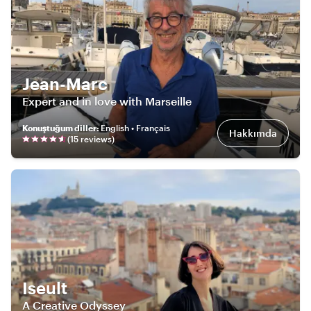
Jean-Marc
Expert and in love with Marseille
Konuştuğum diller
:
English • Français
Hakkımda
(
15
review
s
)
Iseult
A Creative Odyssey