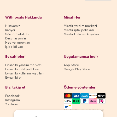
Withlocals Hakkında
Misafirler
Hikayemiz
Misafir yardım merkezi
Kariyer
Misafir iptal politikası
Sürdürülebilirlik
Misafir kullanım koşulları
Destinasyonlar
Hediye kuponları
İş birliği yap
Ev sahipleri
Uygulamamızı indir
Ev sahibi yardım merkezi
App Store
Ev sahibi iptal politikası
Google Play Store
Ev sahibi kullanım koşulları
Ev sahibi ol
Bizi takip et
Ödeme yöntemleri
Mastercard, Visa, Amex, Di
Facebook
Instagram
YouTube
Kullanılabilirlik destinasyona göre değişir