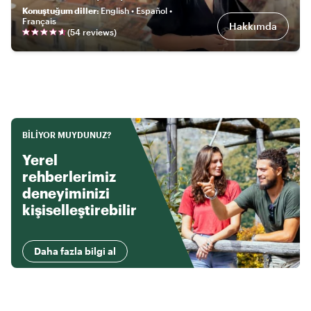
Konuştuğum diller
:
English • Español •
Français
Hakkımda
(
54
review
s
)
BILIYOR MUYDUNUZ?
Yerel
rehberlerimiz
deneyiminizi
kişiselleştirebilir
Daha fazla bilgi al