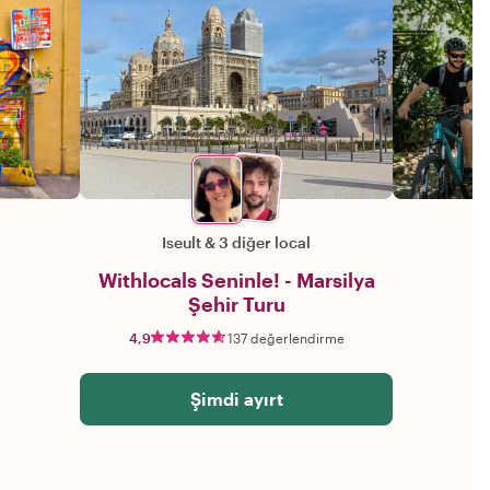
Iseult
&
3 diğer local
Withlocals Seninle! - Marsilya
Şehir Turu
4,9
137 değerlendirme
Şimdi ayırt