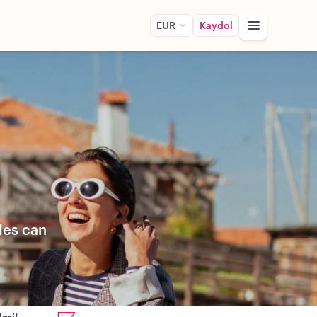
EUR
Kaydol
ides can
eri!