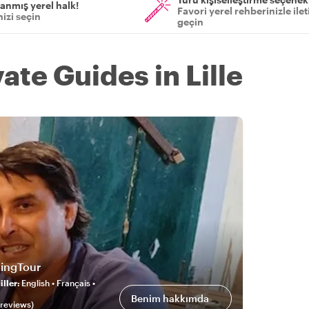
anmış yerel halk!
Favori yerel rehberinizle ile
izi seçin
geçin
vate Guides in Lille
dingTour
ller
:
English • Français •
Benim hakkımda
review
s
)