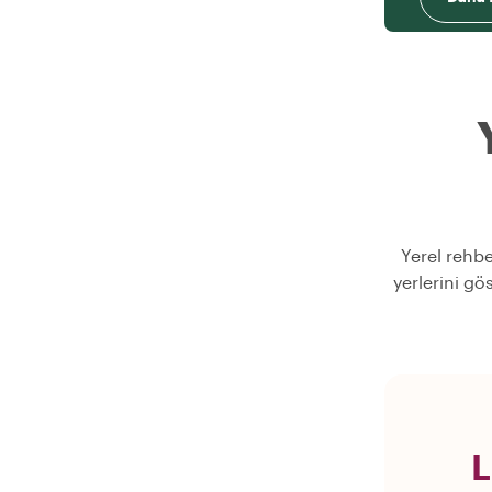
Yerel rehbe
yerlerini gö
L