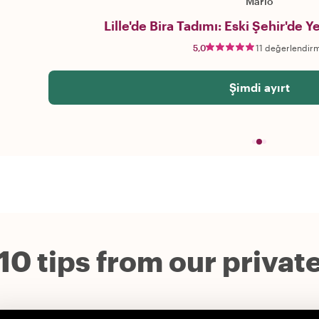
Mario
Lille'de Bira Tadımı: Eski Şehir'de Ye
5,0
11 değerlendir
Şimdi ayırt
10 tips from our private