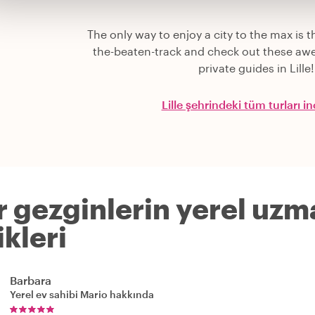
The only way to enjoy a city to the max is th
the-beaten-track and check out these aw
private guides in Lille!
Lille şehrindeki tüm turları i
r gezginlerin yerel uzm
kleri
Barbara
Yerel ev sahibi
Mario
hakkında