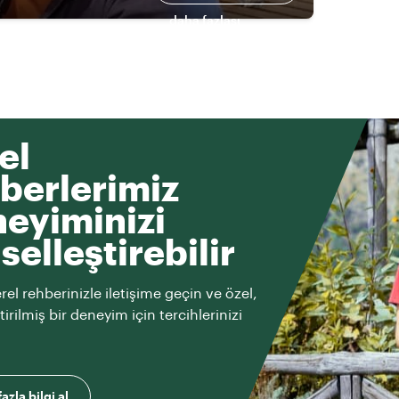
daha fazlası
el
berlerimiz
eyiminizi
iselleştirebilir
rel rehberinizle iletişime geçin ve özel,
ştirilmiş bir deneyim için tercihlerinizi
azla bilgi al