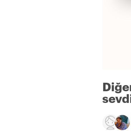
Diğe
sevdi