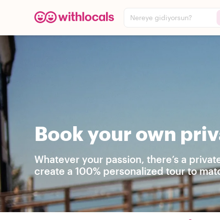
Nereye gidiyorsun?
Book your own priva
Whatever your passion, there’s a private
create a 100% personalized tour to matc