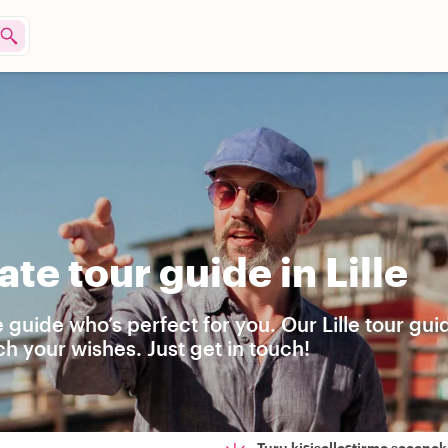
te tour guide in Lille
 guide who’s perfect for you. Our Lille tour gu
h your wishes. Just get in touch!
Turu kişiselleştirme seçenekl