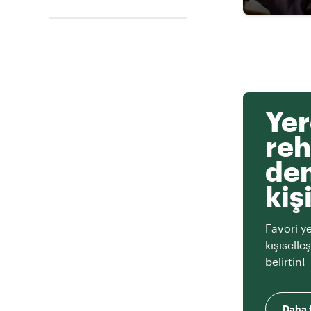
Yer
reh
den
kiş
Favori ye
kişiselle
belirtin!
Daha f