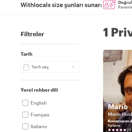
Doğrul
Withlocals size şunları sunar
:
Favorin
1 Pri
Filtreler
Tarih
Tarih seç
Yerel rehber dili
English
Mario
Mario Gui
Français
Konuştuğum di
Italiano
Italiano
(
11