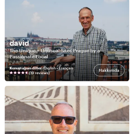
david
The Unique + Unusual Sites Prague by a
Passionate Local
Konuştuğum diller
:
English • Français
Hakkımda
(
19
review
s
)