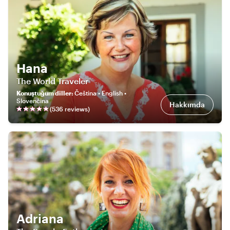
Hana
The World Traveler
Konuştuğum diller
:
Čeština • English •
Slovenčina
Hakkımda
(
536
review
s
)
Adriana