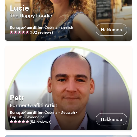
Lucie
The Happy Foodie
Konuştuğum diller
:
Čeština • English
Hakkımda
(
102
review
s
)
Petr
Former Graffiti Artist
Konuştuğum diller
:
Čeština • Deutsch •
English • Slovenčina
Hakkımda
(
54
review
s
)