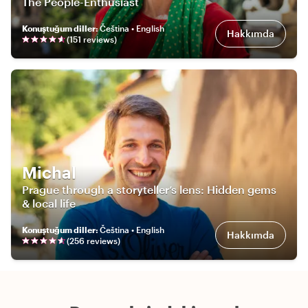
The People-Enthusiast
Konuştuğum diller
:
Čeština • English
Hakkımda
(
151
review
s
)
Michal
Prague through a storyteller’s lens: Hidden gems
& local life
Konuştuğum diller
:
Čeština • English
Hakkımda
(
256
review
s
)