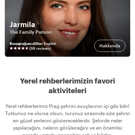
Jarmila
The Family Person
Konuştuğum diller
:
English
Hakkımda
(
98
review
s
)
Yerel rehberlerimizin favori
aktiviteleri
Yerel rehberlerimiz Prag şehrini avuçlarının içi gibi bilir!
Tutkunuz ne olursa olsun, turunuz sırasında size şehrin
en güzel yerlerini göstereceklerdir. Şehirde neler
yapılacağını, nelerin görüleceğini ve en önemlisi
nerede yemek yeneceğini çok iyi bilirler.