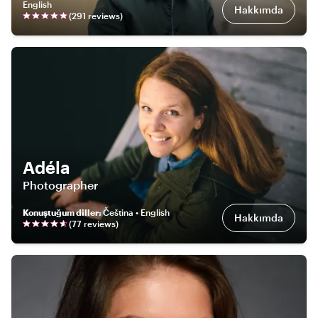
English
Hakkımda
(
291
review
s
)
Adéla
Photographer
Konuştuğum diller
:
Čeština • English
Hakkımda
(
77
review
s
)