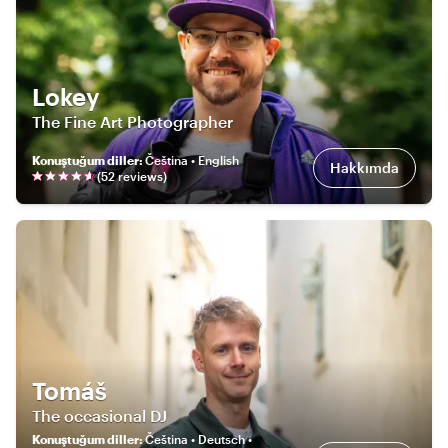
Lokey
The Fine Art Photographer
Konuştuğum diller
:
Čeština • English
Hakkımda
(
52
review
s
)
Tomáš
The occasional DJ
Konuştuğum diller
:
Čeština • Deutsch •