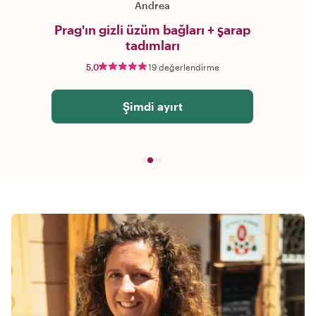
Andrea
Prag'ın gizli üzüm bağları + şarap
tadımları
5,0
19 değerlendirme
Şimdi ayırt