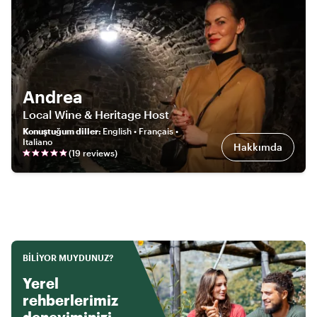
Andrea
Local Wine & Heritage Host
Konuştuğum diller
:
English • Français •
Italiano
Hakkımda
(
19
review
s
)
BILIYOR MUYDUNUZ?
Yerel
rehberlerimiz