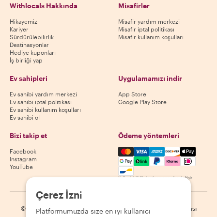
Withlocals Hakkında
Misafirler
Hikayemiz
Misafir yardım merkezi
Kariyer
Misafir iptal politikası
Sürdürülebilirlik
Misafir kullanım koşulları
Destinasyonlar
Hediye kuponları
İş birliği yap
Ev sahipleri
Uygulamamızı indir
Ev sahibi yardım merkezi
App Store
Ev sahibi iptal politikası
Google Play Store
Ev sahibi kullanım koşulları
Ev sahibi ol
Bizi takip et
Ödeme yöntemleri
Mastercard, Visa, Amex, Di
Facebook
Instagram
YouTube
Kullanılabilirlik destinasyona göre değişir
Çerez İzni
©
2026
Withlocals.com
|
Gizlilik Politikası
|
Çerezler
|
Site haritası
Platformumuzda size en iyi kullanıcı