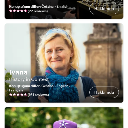
Konuştuğum diller
:
Čeština • English
Hakkımda
(
22
review
s
)
Ivana
History in Context
Konuştuğum diller
:
Čeština • English •
Français
Hakkımda
(
161
review
s
)