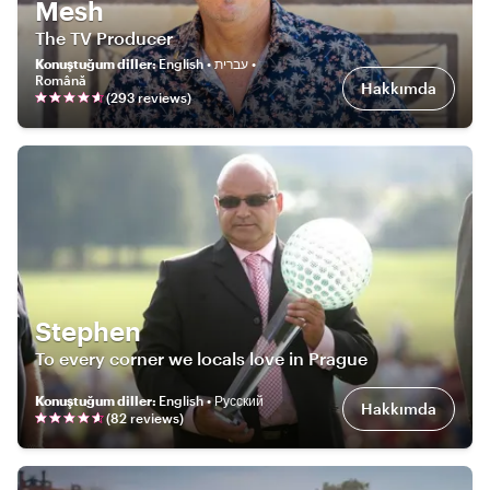
Mesh
The TV Producer
Konuştuğum diller
:
English • עברית •
Română
Hakkımda
(
293
review
s
)
Stephen
To every corner we locals love in Prague
Konuştuğum diller
:
English • Русский
Hakkımda
(
82
review
s
)