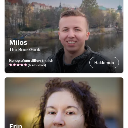
Milos
The Beer Geek
Konuştuğum diller
:
English
Hakkımda
(
6
review
s
)
Erin