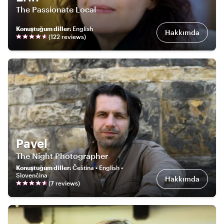
The Passionate Local
Konuştuğum diller
:
English
Hakkımda
(
122
review
s
)
Pavel
The Night Photographer
Konuştuğum diller
:
Čeština • English •
Slovenčina
Hakkımda
(
7
review
s
)