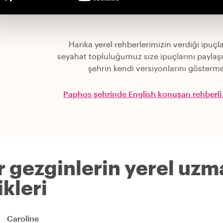
Harika yerel rehberlerimizin verdiği ipuçla
seyahat topluluğumuz size ipuçlarını paylaş
şehrin kendi versiyonlarını gösterme
Paphos şehrinde English konuşan rehberli 
r gezginlerin yerel uzm
kleri
Caroline