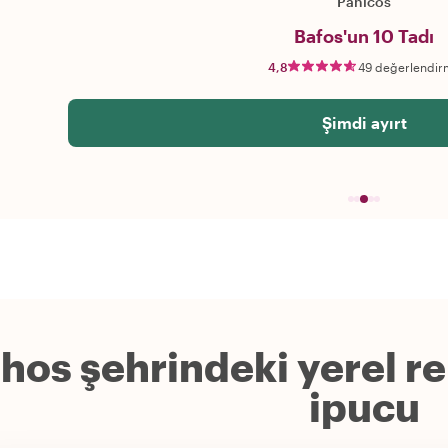
Panicos
Bafos'un 10 Tadı
4,8
49 değerlendir
Şimdi ayırt
hos şehrindeki yerel r
ipucu