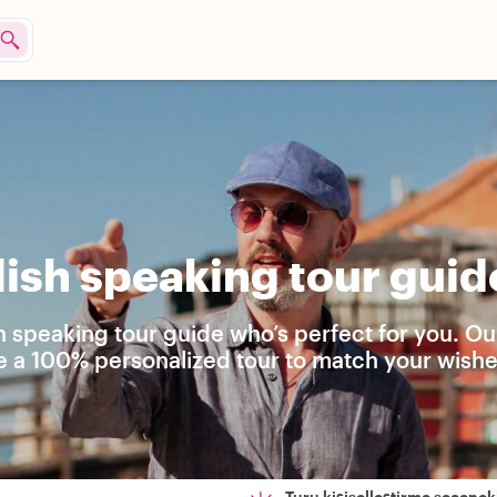
ish speaking tour guid
h speaking tour guide who’s perfect for you. Ou
e a 100% personalized tour to match your wishe
Turu kişiselleştirme seçenekl