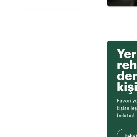
Yer
reh
den
kiş
Favori ye
kişiselle
belirtin!
Daha f