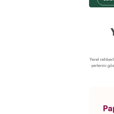
Yerel rehberl
yerlerini gö
Pa