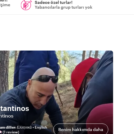
Sadece özel turlar!
tişime
Yabancılarla grup turları yok
tantinos
ntinos
um diller
:
Ελληνικά • English
Benim hakkımda daha
(
1
review
)