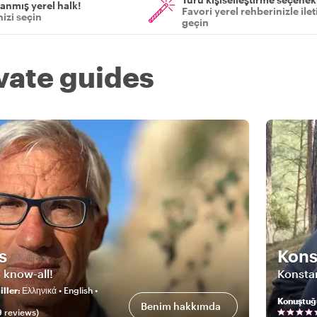
anmış yerel halk!
Favori yerel rehberinizle ile
izi seçin
geçin
ivate guides
s
Kons
 know-all!
Konsta
ller
:
Ελληνικά • English •
Konuştuğ
Benim hakkımda
9
review
s
)