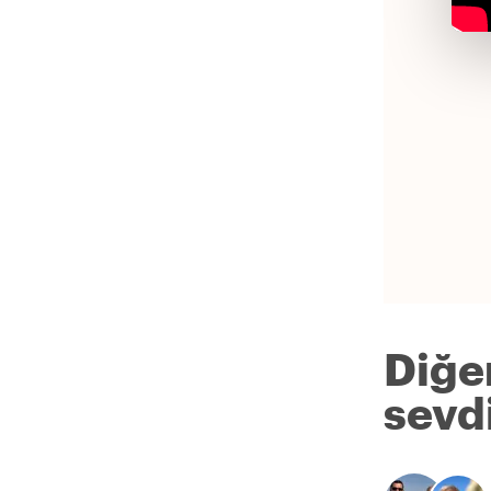
Diğe
sevdi