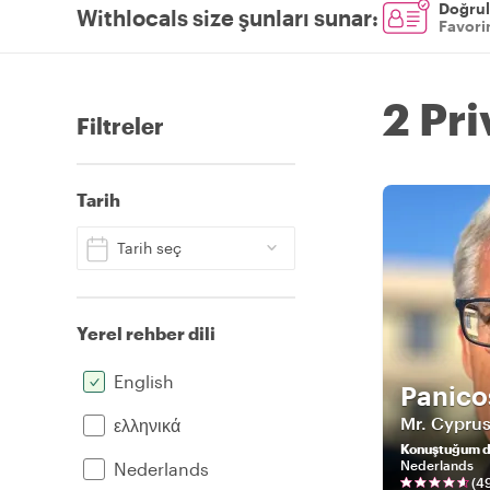
Doğrul
Withlocals size şunları sunar
:
Favorin
2 Pr
Filtreler
Tarih
Tarih seç
Yerel rehber dili
English
Panico
Mr. Cyprus
ελληνικά
Konuştuğum di
Nederlands
Nederlands
(
4