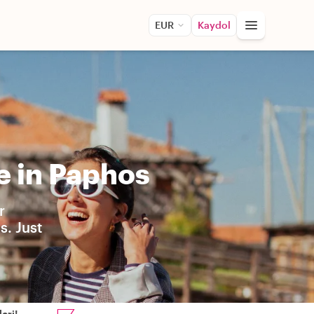
EUR
Kaydol
e in Paphos
r
s. Just
eri!