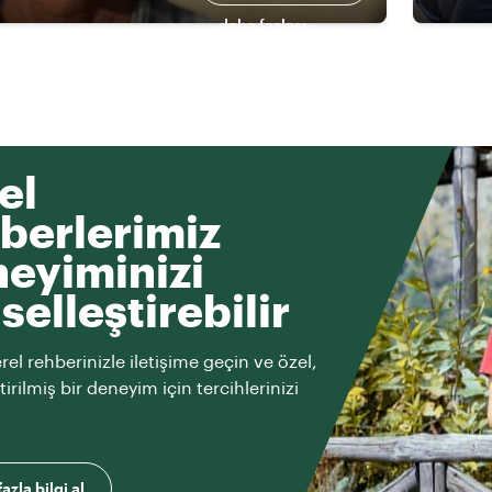
daha fazlası
el
berlerimiz
eyiminizi
iselleştirebilir
rel rehberinizle iletişime geçin ve özel,
ştirilmiş bir deneyim için tercihlerinizi
azla bilgi al